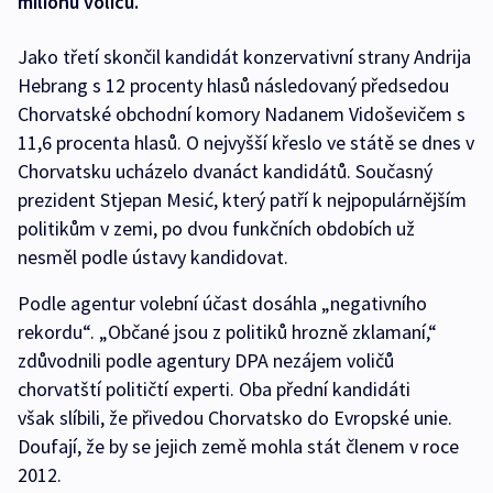
milionu voličů.
Jako třetí skončil kandidát konzervativní strany Andrija
Hebrang s 12 procenty hlasů následovaný předsedou
Chorvatské obchodní komory Nadanem Vidoševičem s
11,6 procenta hlasů. O nejvyšší křeslo ve státě se dnes v
Chorvatsku ucházelo dvanáct kandidátů. Současný
prezident Stjepan Mesić, který patří k nejpopulárnějším
politikům v zemi, po dvou funkčních obdobích už
nesměl podle ústavy kandidovat.
Podle agentur volební účast dosáhla „negativního
rekordu“. „Občané jsou z politiků hrozně zklamaní,“
zdůvodnili podle agentury DPA nezájem voličů
chorvatští političtí experti. Oba přední kandidáti
však slíbili, že přivedou Chorvatsko do Evropské unie.
Doufají, že by se jejich země mohla stát členem v roce
2012.