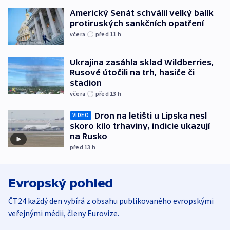
Americký Senát schválil velký balík
protiruských sankčních opatření
včera
před 11
h
Ukrajina zasáhla sklad Wildberries,
Rusové útočili na trh, hasiče či
stadion
včera
před 13
h
Dron na letišti u Lipska nesl
VIDEO
skoro kilo trhaviny, indicie ukazují
na Rusko
před 13
h
Evropský pohled
ČT24 každý den vybírá z obsahu publikovaného evropskými
veřejnými médii, členy Eurovize.