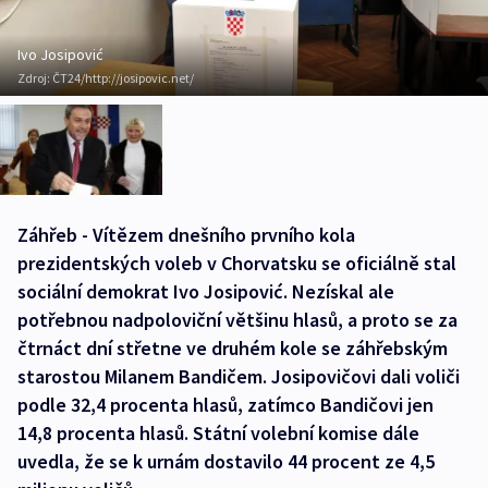
Ivo Josipović
Zdroj:
ČT24/http://josipovic.net/
Záhřeb - Vítězem dnešního prvního kola
prezidentských voleb v Chorvatsku se oficiálně stal
sociální demokrat Ivo Josipović. Nezískal ale
potřebnou nadpoloviční většinu hlasů, a proto se za
čtrnáct dní střetne ve druhém kole se záhřebským
starostou Milanem Bandičem. Josipovičovi dali voliči
podle 32,4 procenta hlasů, zatímco Bandičovi jen
14,8 procenta hlasů. Státní volební komise dále
uvedla, že se k urnám dostavilo 44 procent ze 4,5