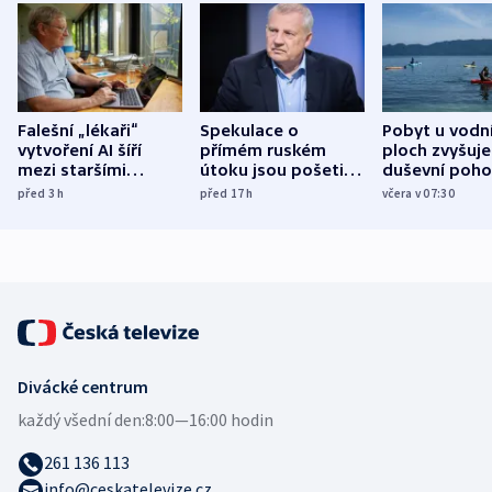
Falešní „lékaři“
Spekulace o
Pobyt u vodn
vytvoření AI šíří
přímém ruském
ploch zvyšuje
mezi staršími
útoku jsou pošetilé,
duševní poho
Poláky nebezpečné
míní estonský
ukázala
před 3
h
před 17
h
včera v 07:30
zdravotní rady
bezpečnostní
mezinárodní 
expert
Divácké centrum
každý všední den:
8:00—16:00 hodin
261 136 113
info@ceskatelevize.cz