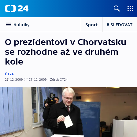
Sport
SLEDOVAT
Rubriky
O prezidentovi v Chorvatsku
se rozhodne až ve druhém
kole
ČT24
27. 12. 2009
27. 12. 2009
|
Zdroj:
ČT24