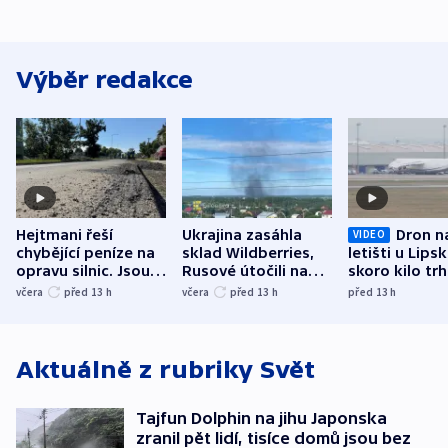
Výběr redakce
Hejtmani řeší
Ukrajina zasáhla
Dron n
VIDEO
chybějící peníze na
sklad Wildberries,
letišti u Lips
opravu silnic. Jsou
Rusové útočili na
skoro kilo trh
nenárokové, namítá
trh, hasiče či
indicie ukazuj
včera
před 13
h
včera
před 13
h
před 13
h
ministerstvo
stadion
Rusko
Aktuálně z rubriky
Svět
Tajfun Dolphin na jihu Japonska
zranil pět lidí, tisíce domů jsou bez