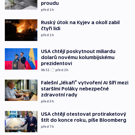
proudu
před 1
h
Ruský útok na Kyjev a okolí zabil
čtyři lidi
před 1
h
USA chtějí poskytnout miliardu
dolarů novému kolumbijskému
prezidentovi
06:51
před 2
h
Falešní „lékaři“ vytvoření AI šíří mezi
staršími Poláky nebezpečné
zdravotní rady
před 3
h
USA chtějí otestovat protiraketový
štít do konce roku, píše Bloomberg
před 7
h