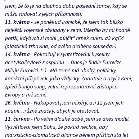
jsem, že to je na dlouhou dobu poslední šance, kdy se
můžu radovat z jejich přítomnosti.
11. května
- Je poněkud ironické, že jsem tak blízko
největší vojenské základny v zemi. Ušetřilo by mi hodně
potíží, kdybych si mohl „půjčit“ hrnek cukru a3 kgC4
(plastická trhavina) od svého drahého souseda:-)
14. května
- Pokračuji v syntetizování kyseliny
acetylsalicylové z aspirinu… Dnes je finále Eurovize.
Miluju Eurovizi..!:-) ..Má země má ubohý, politicky
korektní příspěvek, jako vždycky. Žadatele o azyl z Keni,
zpívá bongo song, velmi reprezentativní zástupce
Evropy a mé země.
26. května
- Nakupoval jsem mixéry, asi 12 jsem jich
koupil…různé značky, abych je otestoval.
11. června
- Po velmi dlouhé době jsem se dnes modlil.
Vysvětloval jsem Bohu, že pokud nechce, aby
marxisticko-islamistická aliance během příštích sta let