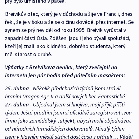
prý bylo umístěno v pátek.
Breivikův otec, který je v důchodu a žije ve Francii, dnes
řekl, že je v šoku a že se o činu dověděl přes internet. Se
synem se prý neviděl od roku 1995. Breivik vyrůstal v
západní části Osla. Zděšení jsou i jeho bývalí spolužáci,
kteří jej znali jako klidného, dobrého studenta, který
měl starost o druhé.
Výňatky z Breivikova deníku, který zveřejnil na
internetu jen pár hodin před pátečním masakrem:
25. dubna
- Několik předchozích týdnů jsem strávil
hraním Dragon Age II a další nových her. Fantastické!
27. dubna
- Objednal jsem si hnojiva, mají přijít příští
týden. Ještě předtím jsem si oficiálně zaregistroval svou
firmu jako zemědělský subjekt, abych mohl objednávat
od národních farmářských dodavatelů. Minulý týden
jsem v hlavním městě strávil dost času s přáteli … Věděl