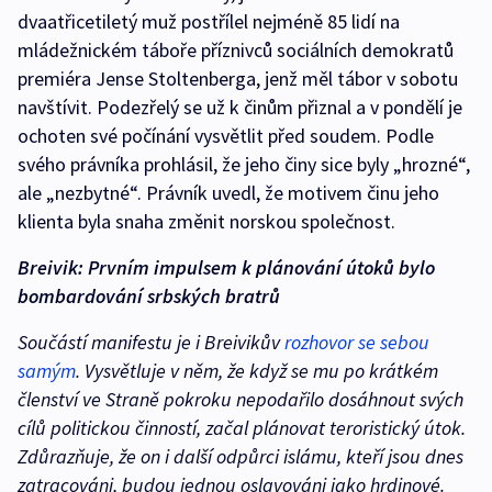
dvaatřicetiletý muž postřílel nejméně 85 lidí na
mládežnickém táboře příznivců sociálních demokratů
premiéra Jense Stoltenberga, jenž měl tábor v sobotu
navštívit. Podezřelý se už k činům přiznal a v pondělí je
ochoten své počínání vysvětlit před soudem. Podle
svého právníka prohlásil, že jeho činy sice byly „hrozné“,
ale „nezbytné“. Právník uvedl, že motivem činu jeho
klienta byla snaha změnit norskou společnost.
Breivik: Prvním impulsem k plánování útoků bylo
bombardování srbských bratrů
Součástí manifestu je i Breivikův
rozhovor se sebou
samým
. Vysvětluje v něm, že když se mu po krátkém
členství ve Straně pokroku nepodařilo dosáhnout svých
cílů politickou činností, začal plánovat teroristický útok.
Zdůrazňuje, že on i další odpůrci islámu, kteří jsou dnes
zatracováni, budou jednou oslavováni jako hrdinové.