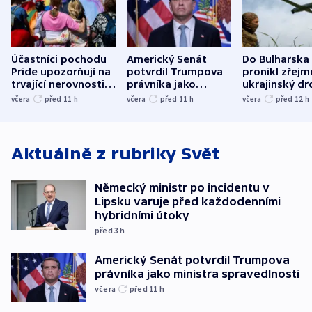
Účastníci pochodu
Americký Senát
Do Bulharska
Pride upozorňují na
potvrdil Trumpova
pronikl zřejm
trvající nerovnosti i
právníka jako
ukrajinský dr
společenskou
ministra
explodoval k
včera
před 11
h
včera
před 11
h
včera
před 12
h
atmosféru
spravedlnosti
od plynovod
Aktuálně z rubriky
Svět
Německý ministr po incidentu v
Lipsku varuje před každodenními
hybridními útoky
před 3
h
Americký Senát potvrdil Trumpova
právníka jako ministra spravedlnosti
včera
před 11
h