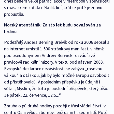
dnes během velké pátrací akce v metropoli v souvislosti
s masakrem zatkla několik lidí, krátce poté je znovu
propustila.
Norský atentátník: Za sto let budu považován za
hrdinu
Podezřelý Anders Behring Breivik od roku 2006 sepsal a
na internet umístil 1 500 stránkový manifest, v němž
pod pseudonymem Andrew Berwick rozvádí své
pravicově radikální názory. V textu pod názvem 2083.
Evropská deklarace nezávislosti se zabývá „rasovou
válkou“ a otázkou, jak by bylo možné Evropu osvobodit
od přistěhovalců. V posledním příspěvku je údajně i
věta: „Myslím, že toto je poslední příspěvek, který píšu.
Je pátek, 22. července, 12:51.“
Zhruba o půldruhé hodiny později otřásl vládní čtvrtí v
centru Osla výbuch bomby, jenž usmrtil sedm lidí. Poté