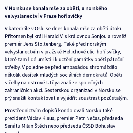
V Norsku se konala mše za oběti, u norského
velvyslanectví v Praze hoří svíčky
V katedrále v Oslu se dnes konala mše za oběti útoku.
Přítomen byl král Harald V. s královnou Sonjou a rovněž
premiér Jens Stoltenberg. Také před norským
velvyslanectvím v pražské Hellichově ulici hoří svíčky,
které tam lidé umístili k uctění památky obětí páteční
střelby. V poledne se před ambasádou shromáždilo
několik desítek mladých sociálních demokratů. Oběti
střelby na ostrově Utöya znali ze společných
zahraničních akcí. Sesterskou organizaci v Norsku se
prý snažili kontaktovat a vyjádřit soustrast pozůstalým.
Prostřednictvím dopisů kondolovali Norsku také
prezident Václav Klaus, premiér Petr Nečas, předseda
Senátu Milan Štěch nebo předseda ČSSD Bohuslav