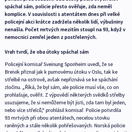
spáchal sám, policie přesto ověřuje, zda neměl
komplice. V souvislosti s atentátem dnes při velké
policejní akci krátce zadržela několik lidí, výbušniny
nenašla. Počet mrtvých mezitím stoupl na 93, když v
nemocnici zemřel jeden z postřelených.
Vrah tvrdí, že oba útoky spáchal sám
Policejní komisař Sveinung Sponheim uvedl, že se
Breivik přiznal jak k pumovému útoku v Oslu, tak ke
střelbě na ostrově, avšak nepřiznává se ke spáchání
zločinu. „Říká, že byl sám, ale policie musí vše, co on
prohlašuje, ověřit. Z výpovědí některých svědků střelby
usuzujeme, že si nemůžeme být jisti, zda tam byl jeden,
nebo více střelců,“ prohlásil komisař. Policie potvrdila
93 mrtvých při obou atentátech, necelou stovku
raněných a stále několik pohřešovaných. Norská policie