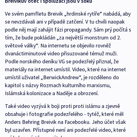
Breivikův otec i spolužáci jsou v šoku
Ve svém pamfletu Breivik „hrdinské rytíře“ nabádá, aby
se nevzdávali ani v případě zatčení. V tu chvíli naopak
podle něj mají zahájit fázi propagandy. Sám prý počítá s
tím, že bude pokládán „za největší monstrum od 2.
světové války“. Na internetu se objevilo rovněž
dvanáctiminutové video přisuzované témuž muži.
Podle norského deníku VG se podezřelý přiznal, že
materiály na internet umístil. Video, které na internet
umístil uživatel „BerwickAndrew“, je rozděleno do
kapitol s názvy Rozmach kulturního marxismu,
Islámská kolonizace a Naděje a obrození.
Také video vyzývá k boji proti proti islámu a zjevně
obsahuje i fotografie podezřelého - tytéž, které měl
Anders Behring Breivik na Facebooku. Jeho účet však
byl uzavřen. Přístupné není ani podezřelé video, které