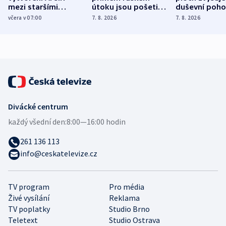
mezi staršími
útoku jsou pošetilé,
duševní poho
Poláky nebezpečné
míní estonský
ukázala
včera v 07:00
7. 8. 2026
7. 8. 2026
zdravotní rady
bezpečnostní
mezinárodní 
expert
Divácké centrum
každý všední den:
8:00—16:00 hodin
261 136 113
info@ceskatelevize.cz
TV program
Pro média
Živé vysílání
Reklama
TV poplatky
Studio Brno
Teletext
Studio Ostrava