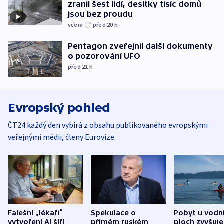
zranil šest lidí, desítky tisíc domů
jsou bez proudu
včera
před 20
h
Pentagon zveřejnil další dokumenty
o pozorování UFO
před 21
h
Evropský pohled
ČT24 každý den vybírá z obsahu publikovaného evropskými
veřejnými médii, členy Eurovize.
Falešní „lékaři“
Spekulace o
Pobyt u vodn
vytvoření AI šíří
přímém ruském
ploch zvyšuje