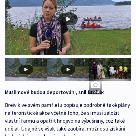
Muslimové budou deportováni, snil Breivik
+ 3 další
Breivik ve svém pamfletu popisuje podrobně také plány
na teroristické akce včetně toho, že si musí založit
vlastní farmu a opatřit hnojivo na výbušniny, což také
udělal. Údajně se však také zaobíral možností získání