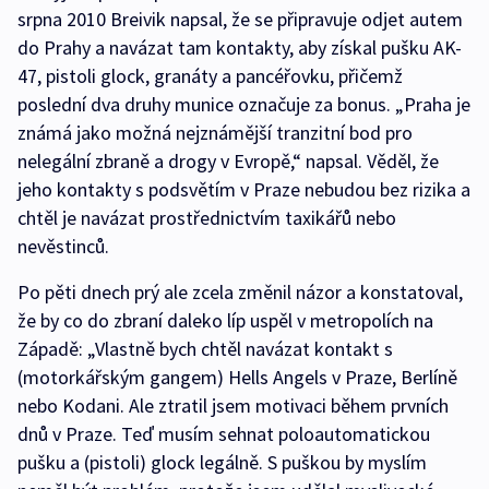
srpna 2010 Breivik napsal, že se připravuje odjet autem
do Prahy a navázat tam kontakty, aby získal pušku AK-
47, pistoli glock, granáty a pancéřovku, přičemž
poslední dva druhy munice označuje za bonus. „Praha je
známá jako možná nejznámější tranzitní bod pro
nelegální zbraně a drogy v Evropě,“ napsal. Věděl, že
jeho kontakty s podsvětím v Praze nebudou bez rizika a
chtěl je navázat prostřednictvím taxikářů nebo
nevěstinců.
Po pěti dnech prý ale zcela změnil názor a konstatoval,
že by co do zbraní daleko líp uspěl v metropolích na
Západě: „Vlastně bych chtěl navázat kontakt s
(motorkářským gangem) Hells Angels v Praze, Berlíně
nebo Kodani. Ale ztratil jsem motivaci během prvních
dnů v Praze. Teď musím sehnat poloautomatickou
pušku a (pistoli) glock legálně. S puškou by myslím