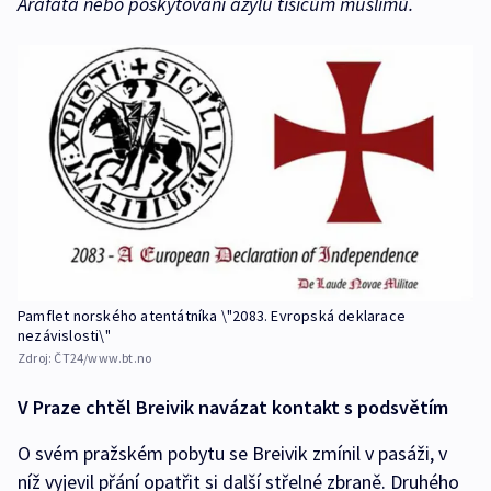
Arafata nebo poskytování azylu tisícům muslimů.
Pamflet norského atentátníka \"2083. Evropská deklarace
nezávislosti\"
Zdroj:
ČT24/www.bt.no
V Praze chtěl Breivik navázat kontakt s podsvětím
O svém pražském pobytu se Breivik zmínil v pasáži, v
níž vyjevil přání opatřit si další střelné zbraně. Druhého