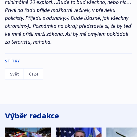
minimálně 20 explozí…Bude to buď všechno, nebo nic…
První na řadu přijde maškarní večírek, v převleku
policisty. Přijedu s odznaky:-) Bude úžasné, jak všechny
ohromím:-).. Poznámka na okraj: představte si, že by teď
ke mně přišli muži zákona. Asi by mě omylem pokládali
za teroristu, hahaha.
ŠTÍTKY
Svět
ČT24
Výběr redakce