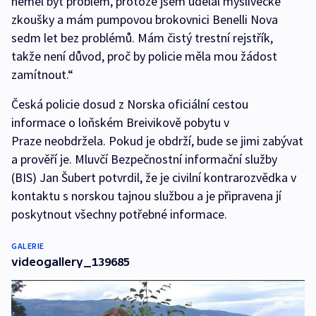
neměl být problém, protože jsem udělal myslivecké
zkoušky a mám pumpovou brokovnici Benelli Nova
sedm let bez problémů. Mám čistý trestní rejstřík,
takže není důvod, proč by policie měla mou žádost
zamítnout.“
Česká policie dosud z Norska oficiální cestou
informace o loňském Breivikově pobytu v
Praze neobdržela. Pokud je obdrží, bude se jimi zabývat
a prověří je. Mluvčí Bezpečnostní informační služby
(BIS) Jan Šubert potvrdil, že je civilní kontrarozvědka v
kontaktu s norskou tajnou službou a je připravena jí
poskytnout všechny potřebné informace.
GALERIE
videogallery_139685