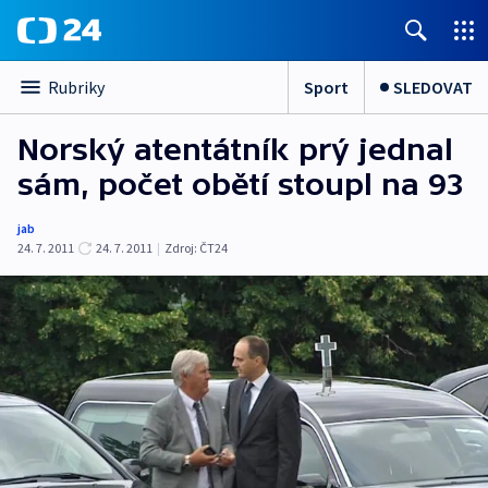
Sport
SLEDOVAT
Rubriky
Norský atentátník prý jednal
sám, počet obětí stoupl na 93
jab
24. 7. 2011
24. 7. 2011
|
Zdroj:
ČT24