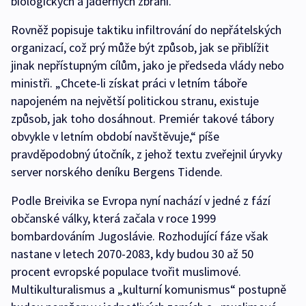
biologických a jaderných zbraní.
Rovněž popisuje taktiku infiltrování do nepřátelských
organizací, což prý může být způsob, jak se přiblížit
jinak nepřístupným cílům, jako je předseda vlády nebo
ministři. „Chcete-li získat práci v letním táboře
napojeném na největší politickou stranu, existuje
způsob, jak toho dosáhnout. Premiér takové tábory
obvykle v letním období navštěvuje,“ píše
pravděpodobný útočník, z jehož textu zveřejnil úryvky
server norského deníku Bergens Tidende.
Podle Breivika se Evropa nyní nachází v jedné z fází
občanské války, která začala v roce 1999
bombardováním Jugoslávie. Rozhodující fáze však
nastane v letech 2070-2083, kdy budou 30 až 50
procent evropské populace tvořit muslimové.
Multikulturalismus a „kulturní komunismus“ postupně