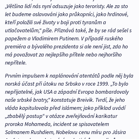
„Většina lidí nás nyní odsuzuje jako teroristy. Ale za sto
let budeme oslavováni jako průkopníci, jako hrdinové,
kteří položili své životy v boji proti tyranům a
utlačovatelům,“ píše. Přiznává také, že by se rád sešel s
papežem a Vladimirem Putinem. V případě ruského
premiéra a bývalého prezidenta si ale není jist, zda ho
má považovat za nejlepšího přítele nebo nejhoršího
nepřítele.
Prvním impulsem k naplánování atentátů podle něj byla
norská účast při útoku na Srbsko v roce 1999. „To bylo
nepřijatelné, jak USA a západní Evropa bombardovaly
naše srbské bratry,“ konstatuje Breivik. Tvrdí, že jeho
vláda kapitulovala před islámem; jako příklad uvádí
„zbabělý postup“ v otázce zveřejňování karikatur
proroka Mohameda, incident se spisovatelem
Salmanem Rushdiem, Nobelovu cenu míru pro Jásira