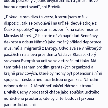
budou poraženy v jednotlivých zemích a „muslimové
budou deportováni“, sní Breivik.
„Pokud je pravdivá ta verze, kterou jsem měl k
dispozici, tak se odvolává i na určité ideové zdroje z
České republiky,“ upozornil odborník na extremismus
Miroslav Mareš. „Z historie dává například Benešovy
dekrety a odsun Němců jako možný příklad deportace
muslimů a imigrantů z Evropy. Odvolává se v některých
pasážích i na slova prezidenta Václava Klause, který
srovnává Evropskou unii se sovjetizačními tlaky. Má
tam také seznam protiimigrantských organizací a
krajně pravicových, které by mohly být potencionálními
spojenci - českou neonacistickou organizaci Národní
odpor a dnes už téměř nefunkční Národní stranu.“
Breivik Čechy v podstatě chápe jako součást určitého
nordického prostoru, kde by chtěl budovat jakousi
pannordickou unii.