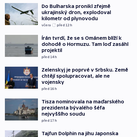
Do Bulharska pronikl zřejmě
ukrajinský dron, explodoval
kilometr od plynovodu
včera
před 12
h
Írán tvrdí, že se s Ománem blíží k
dohodě o Hormuzu. Tam loď zasáhl
projektil
před 14
h
Zelenskyj je poprvé v Srbsku. Země
chtějí spolupracovat, ale ne
vojensky
před 16
h
Tisza nominovala na maďarského
prezidenta bývalého šéfa
nejvyššího soudu
před 17
h
Tajfun Dolphin na jihu Japonska