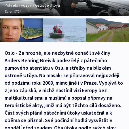
Pohřební vozy na ostrově Utöya
Zdroj:
ČT24
Oslo - Za hrozné, ale nezbytné označil své činy
Anders Behring Breivik podezřelý z pátečního
pumového atentátu v Oslu a střelby na blízkém
ostrově Utöya. Na masakr se připravoval nejpozději
od podzimu roku 2009, mimo jiné i v Praze. Vyplývá to
z jeho zápisků, v nichž nastínil vizi Evropy bez
multikulturalismu a muslimů a popsal přípravy na
teroristické akty, jimiž má být těchto cílů dosaženo.
Část svých plánů pátečními útoky uskutečnil a k
oběma se přiznal. Své počínání hodlá vysvětlit v
pondělí před soudem. Oba útoky podle svých slov