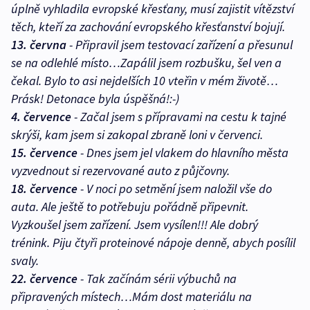
úplně vyhladila evropské křesťany, musí zajistit vítězství
těch, kteří za zachování evropského křesťanství bojují.
13. června
- Připravil jsem testovací zařízení a přesunul
se na odlehlé místo…Zapálil jsem rozbušku, šel ven a
čekal. Bylo to asi nejdelších 10 vteřin v mém životě…
Prásk! Detonace byla úspěšná!:-)
4. července
- Začal jsem s přípravami na cestu k tajné
skrýši, kam jsem si zakopal zbraně loni v červenci.
15. července
- Dnes jsem jel vlakem do hlavního města
vyzvednout si rezervované auto z půjčovny.
18. července
- V noci po setmění jsem naložil vše do
auta. Ale ještě to potřebuju pořádně připevnit.
Vyzkoušel jsem zařízení. Jsem vysílen!!! Ale dobrý
trénink. Piju čtyři proteinové nápoje denně, abych posílil
svaly.
22. července
- Tak začínám sérii výbuchů na
připravených místech…Mám dost materiálu na