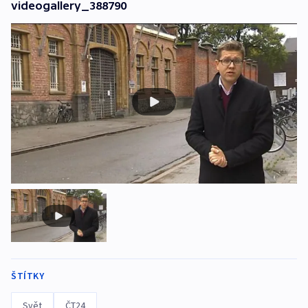
videogallery_388790
ŠTÍTKY
Svět
ČT24