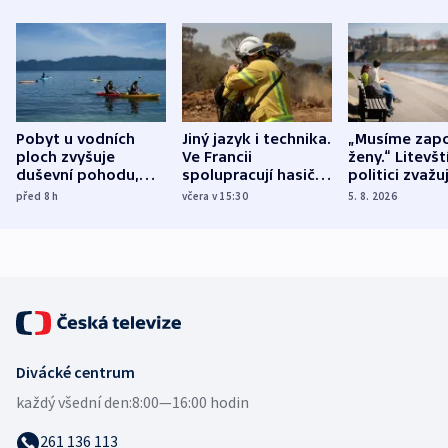
Pobyt u vodních
Jiný jazyk i technika.
„Musíme zapo
ploch zvyšuje
Ve Francii
ženy.“ Litevšt
duševní pohodu,
spolupracují hasiči z
politici zvažuj
ukázala
různých zemí
dohodu o
před 8
h
včera v 15:30
5. 8. 2026
mezinárodní studie
demografii
Divácké centrum
každý všední den:
8:00—16:00 hodin
261 136 113