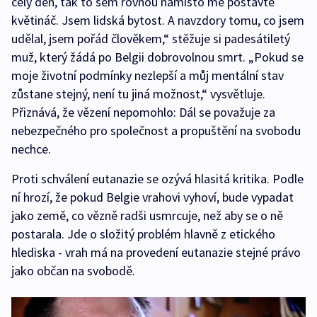
celý den, tak to sem rovnou namísto mě postavte
květináč. Jsem lidská bytost. A navzdory tomu, co jsem
udělal, jsem pořád člověkem,“ stěžuje si padesátiletý
muž, který žádá po Belgii dobrovolnou smrt. „Pokud se
moje životní podmínky nezlepší a můj mentální stav
zůstane stejný, není tu jiná možnost,“ vysvětluje.
Přiznává, že vězení nepomohlo: Dál se považuje za
nebezpečného pro společnost a propuštění na svobodu
nechce.
Proti schválení eutanazie se ozývá hlasitá kritika. Podle
ní hrozí, že pokud Belgie vrahovi vyhoví, bude vypadat
jako země, co vězně radši usmrcuje, než aby se o ně
postarala. Jde o složitý problém hlavně z etického
hlediska - vrah má na provedení eutanazie stejné právo
jako občan na svobodě.