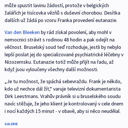
může spustit lavinu žádostí, protože v belgických
žalářích je tisícovka vězňů s duševní chorobou. Desítka
dalších už žádá po vzoru Franka provedení eutanazie.
Van den Bleeken
by rád získal povolení, aby mohl v
nemocnici strávit s rodinou 48 hodin a pak odejít na
věčnost. Bruselský soud teď rozhoduje, jestli by nebylo
lepší poslat jej do specializované psychiatrické léčebny v
Nizozemsku. Eutanazie totiž může přijít na řadu, až
když jsou vyloučeny všechny další možnosti.
„Je tu možnost, že spáchá sebevraždu. Frank je někdo,
kdo už nechce dál žít,“ varuje televizní dokumentarista
Dirk Leestmans. Vrahův právník si u bruselského soudu
navíc stěžuje, že jeho klient je kontrolovaný v cele dnem
i nocí každých 15 minut - v obavě, aby si něco neudělal.
GALERIE