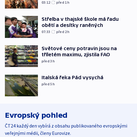
03:12
před 1
h
Střelba v thajské škole má řadu
obětí a desítky raněných
07:33
před 2
h
Světové ceny potravin jsou na
tříletém maximu, zjistila FAO
před 3
h
Italská řeka Pád vysychá
před 5
h
Evropský pohled
ČT24 každý den vybírá z obsahu publikovaného evropskými
veřejnými médii, členy Eurovize.