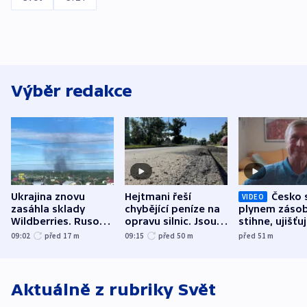
Výběr redakce
Ukrajina znovu
Hejtmani řeší
Česko 
VIDEO
zasáhla sklady
chybějící peníze na
plynem zásob
Wildberries. Rusové
opravu silnic. Jsou
stihne, ujišťu
útočili v Charkovské
nenárokové, namítá
expert. Sníže
09:02
před 17
m
09:15
před 50
m
před 51
m
oblasti
ministerstvo
však slíbit ne
Aktuálně z rubriky
Svět