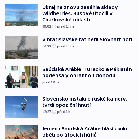
Ukrajina znovu zasáhla sklady
Wildberries. Rusové útočili v
Charkovské oblasti
09:02
před 17
m
V bratislavské rafinerii Slovnaft hoří
14:22
před 57
m
Saúdská Arábie, Turecko a Pákistán
podepsaly obrannou dohodu
před 58
m
Slovensko instaluje ruské kamery,
tvrdí opoziční hnutí
12:27
před 1
h
Jemen i Saúdská Arábie hlásí civilní
oběti po útocích hútíů