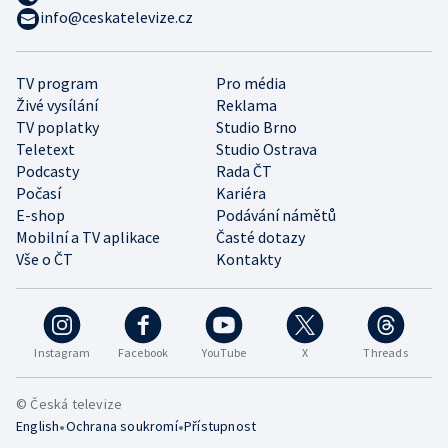
info@ceskatelevize.cz
TV program
Pro média
Živé vysílání
Reklama
TV poplatky
Studio Brno
Teletext
Studio Ostrava
Podcasty
Rada ČT
Počasí
Kariéra
E-shop
Podávání námětů
Mobilní a TV aplikace
Časté dotazy
Vše o ČT
Kontakty
Instagram
Facebook
YouTube
X
Threads
© Česká televize
•
•
English
Ochrana soukromí
Přístupnost