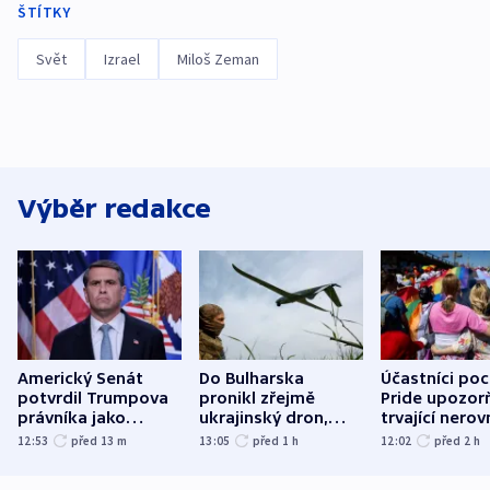
ŠTÍTKY
Svět
Izrael
Miloš Zeman
Výběr redakce
Americký Senát
Do Bulharska
Účastníci po
potvrdil Trumpova
pronikl zřejmě
Pride upozorň
právníka jako
ukrajinský dron,
trvající nerov
ministra
explodoval kilometr
společensko
12:53
před 13
m
13:05
před 1
h
12:02
před 2
h
spravedlnosti
od plynovodu
atmosféru