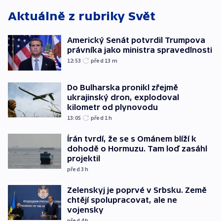
Aktuálně z rubriky
Svět
Americký Senát potvrdil Trumpova
právníka jako ministra spravedlnosti
12:53
před 13
m
Do Bulharska pronikl zřejmě
ukrajinský dron, explodoval
kilometr od plynovodu
13:05
před 1
h
Írán tvrdí, že se s Ománem blíží k
dohodě o Hormuzu. Tam loď zasáhl
projektil
před 3
h
Zelenskyj je poprvé v Srbsku. Země
chtějí spolupracovat, ale ne
vojensky
před 4
h