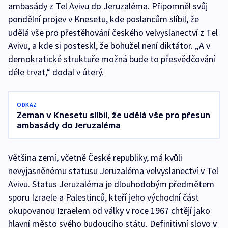
ambasády z Tel Avivu do Jeruzaléma. Připomněl svůj
pondělní projev v Knesetu, kde poslancům slíbil, že
udělá vše pro přestěhování českého velvyslanectví z Tel
Avivu, a kde si posteskl, že bohužel není diktátor. „A v
demokratické struktuře možná bude to přesvědčování
déle trvat,“ dodal v úterý.
ODKAZ
Zeman v Knesetu slíbil, že udělá vše pro přesun
ambasády do Jeruzaléma
Většina zemí, včetně České republiky, má kvůli
nevyjasněnému statusu Jeruzaléma velvyslanectví v Tel
Avivu. Status Jeruzaléma je dlouhodobým předmětem
sporu Izraele a Palestinců, kteří jeho východní část
okupovanou Izraelem od války v roce 1967 chtějí jako
hlavní město svého budoucího státu. Definitivní slovo v