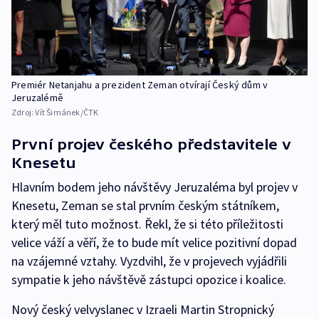
Premiér Netanjahu a prezident Zeman otvírají Český dům v
Jeruzalémě
Zdroj:
Vít Šimánek/ČTK
První projev českého představitele v
Knesetu
Hlavním bodem jeho návštěvy Jeruzaléma byl projev v
Knesetu, Zeman se stal prvním českým státníkem,
který měl tuto možnost. Řekl, že si této příležitosti
velice váží a věří, že to bude mít velice pozitivní dopad
na vzájemné vztahy. Vyzdvihl, že v projevech vyjádřili
sympatie k jeho návštěvě zástupci opozice i koalice.
Nový český velvyslanec v Izraeli Martin Stropnický