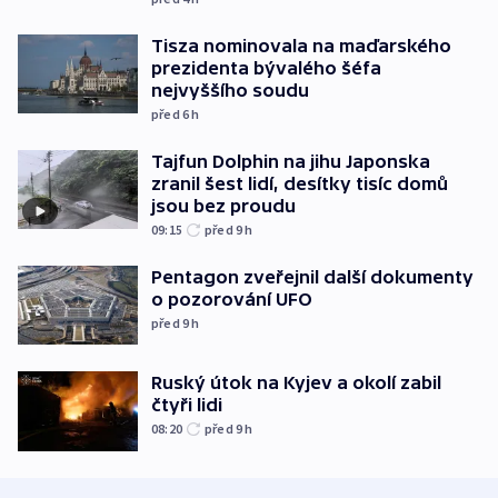
Tisza nominovala na maďarského
prezidenta bývalého šéfa
nejvyššího soudu
před 6
h
Tajfun Dolphin na jihu Japonska
zranil šest lidí, desítky tisíc domů
jsou bez proudu
09:15
před 9
h
Pentagon zveřejnil další dokumenty
o pozorování UFO
před 9
h
Ruský útok na Kyjev a okolí zabil
čtyři lidi
08:20
před 9
h