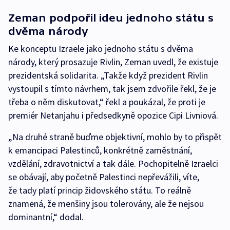
Zeman podpořil ideu jednoho státu s
dvěma národy
Ke konceptu Izraele jako jednoho státu s dvěma
národy, který prosazuje Rivlin, Zeman uvedl, že existuje
prezidentská solidarita. „Takže když prezident Rivlin
vystoupil s tímto návrhem, tak jsem zdvořile řekl, že je
třeba o něm diskutovat,“ řekl a poukázal, že proti je
premiér Netanjahu i předsedkyně opozice Cipi Livniová.
„Na druhé straně buďme objektivní, mohlo by to přispět
k emancipaci Palestinců, konkrétně zaměstnání,
vzdělání, zdravotnictví a tak dále. Pochopitelně Izraelci
se obávají, aby početně Palestinci nepřevážili, víte,
že tady platí princip židovského státu. To reálně
znamená, že menšiny jsou tolerovány, ale že nejsou
dominantní,“ dodal.