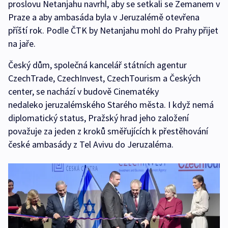
proslovu Netanjahu navrhl, aby se setkali se Zemanem v
Praze a aby ambasáda byla v Jeruzalémě otevřena
příští rok. Podle ČTK by Netanjahu mohl do Prahy přijet
na jaře.
Český dům, společná kancelář státních agentur
CzechTrade, CzechInvest, CzechTourism a Českých
center, se nachází v budově Cinematéky
nedaleko jeruzalémského Starého města. I když nemá
diplomatický status, Pražský hrad jeho založení
považuje za jeden z kroků směřujících k přestěhování
české ambasády z Tel Avivu do Jeruzaléma.