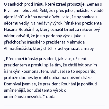
O sankcích proti Íránu, které Izrael prosazuje, Zeman s
Rivlinem nehovořil. Řekl, že i přes jeho „nelásku k vládě
ajatolláhů“ v Íránu nemá důvěru v to, že by sankce k
něčemu vedly. Na nedávný výrok íránského prezidenta
Hasana Rouháního, který označil Izrael za rakovinový
nádor, odvětil, že jde o podobný výrok jako u
předchozího íránského prezidenta Mahmúda
Ahmadínežáda, který chtěl Izrael vymazat z mapy.
„Předchozí íránský prezident, jak víte, už není
prezidentem a proslul spíše tím, že chtěl být prvním
íránským kosmonautem. Bohužel se to nepodařilo,
protože dodnes by mohl obíhat na oběžné dráze.
Domníval jsem se, že prezident Rouhání je poněkud
umírněnější, bohužel tento výrok o
umírněnosti nesvědčí,“ dodal.