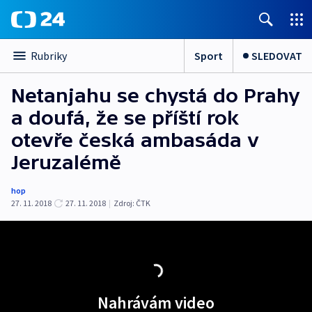
Sport
SLEDOVAT
Rubriky
Netanjahu se chystá do Prahy
a doufá, že se příští rok
otevře česká ambasáda v
Jeruzalémě
hop
27. 11. 2018
27. 11. 2018
|
Zdroj:
ČTK
Nahrávám video