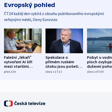
Evropský pohled
ČT24 každý den vybírá z obsahu publikovaného evropskými
veřejnými médii, členy Eurovize.
Falešní „lékaři“
Spekulace o
Pobyt u vodn
vytvoření AI šíří
přímém ruském
ploch zvyšuje
mezi staršími
útoku jsou pošetilé,
duševní poho
Poláky nebezpečné
míní estonský
ukázala
před 13
h
včera v 17:11
včera v 07:30
zdravotní rady
bezpečnostní
mezinárodní 
expert