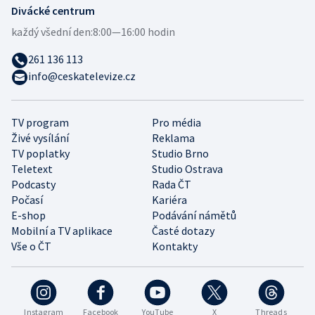
Divácké centrum
každý všední den:
8:00—16:00 hodin
261 136 113
info@ceskatelevize.cz
TV program
Pro média
Živé vysílání
Reklama
TV poplatky
Studio Brno
Teletext
Studio Ostrava
Podcasty
Rada ČT
Počasí
Kariéra
E-shop
Podávání námětů
Mobilní a TV aplikace
Časté dotazy
Vše o ČT
Kontakty
Instagram
Facebook
YouTube
X
Threads