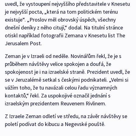
uvedl, že vystoupení nejvyššího představitele v Knesetu
je nejvyšší pocta, „která na tom politickém terénu
existuje“. „Proslov měl obrovský úspěch, všechny
dnešní deníky z něho citují,“ dodal. Na titulní stránce
otiskl například fotografii Zemana v Knesetu list The
Jerusalem Post.
Zeman je v Izraeli od neděle. Novinářům řekl, že je s
průběhem návštěvy velice spokojen a doufá, že
spokojenost je i na izraelské straně. Prezident uvedl, že
se v Jeruzalémě setkal s českými podnikateli. „Velmi si
vážím toho, že tu navázali celou řadu významných
kontaktů,“ řekl. Za uspokojivé označil jednání s
izraelským prezidentem Reuvenem Rivlinem.
Z Izraele Zeman odletí ve středu, na závěr návštěvy se
poletí podívat do kibucu a Negevské pouště.