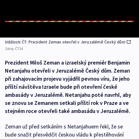
Události ČT: Prezident Zeman otevřel v Jeruzalémě Český dům
Zdroj:
ČT24
Prezident Miloš Zeman a izraelský premiér Benjamin
Netanjahu otevřeli v Jeruzalémě Český dům. Zeman
při zahajovacím projevu vyjádřil pevnou víru, že jeho
příští návštěva Izraele bude při otevření české
ambasády v Jeruzalémě. Netanjahu poté navrhl, aby
se znovu se Zemanem setkali příští rok v Praze a ve
stejném roce otevřeli také ambasádu v Jeruzalémě.
Zeman už před setkáním s Netanjahuem řekl, že se
bude snažit přesvědčit českou vládu k přestěhování