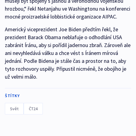
musejí být spojeny s jasnou a věrohodnou vojenskou
hrozbou,“ řekl Netanjahu ve Washingtonu na konferenci
mocné proizraelské lobbistické organizace AIPAC.
Americký viceprezident Joe Biden předtím řekl, že
prezident Barack Obama neblafuje o odhodlání USA
zabránit Íránu, aby si pořídil jadernou zbraň. Zároveň ale
ani nevyhledává válku a chce vést s Íránem mírová
jednání. Podle Bidena je stále čas a prostor na to, aby
tyto rozhovory uspěly. Připustil nicméně, že obojího je
už velmi málo.
ŠTÍTKY
Svět
ČT24