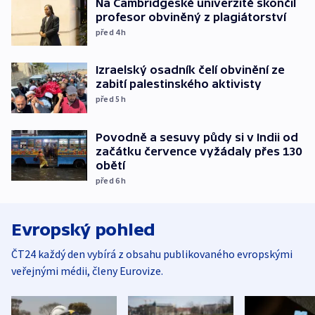
Na Cambridgeské univerzitě skončil
profesor obviněný z plagiátorství
před 4
h
Izraelský osadník čelí obvinění ze
zabití palestinského aktivisty
před 5
h
Povodně a sesuvy půdy si v Indii od
začátku července vyžádaly přes 130
obětí
před 6
h
Evropský pohled
ČT24 každý den vybírá z obsahu publikovaného evropskými
veřejnými médii, členy Eurovize.