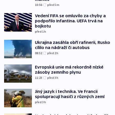
10:56
před 5
m
Vedení FIFA se omluvilo za chyby a
podpořilo Infantina. UEFA trvá na
bojkotu
před 1
h
Ukrajina zasáhla obří rafinerii, Rusko
cílilo na nádraží či autobus
08:52
před 2
h
Evropská unie má rekordně nízké
zásoby zemního plynu
11:23
před 3
h
Jiný jazyk i technika. Ve Francii
spolupracují hasiči z různých zemí
před 3
h