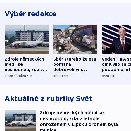
Výběr redakce
Zdroje německých
Sběr starého železa
Vedení FIFA s
médií se
pomáhá
omluvilo za c
neshodnou, zda v
dobrovolným
podpořilo Inf
letadle ohroženém
hasičům financovat
UEFA trvá na
10:56
před 5
m
před 17
m
před 1
h
v Lipsku dronem
techniku i akce
bojkotu
byla munice
Aktuálně z rubriky
Svět
Zdroje německých médií se
neshodnou, zda v letadle
ohroženém v Lipsku dronem byla
munice