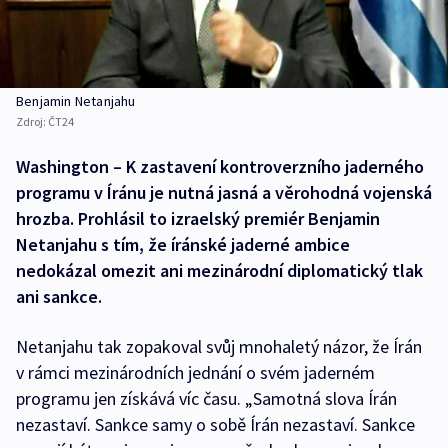
Benjamin Netanjahu
Zdroj:
ČT24
Washington – K zastavení kontroverzního jaderného
programu v Íránu je nutná jasná a věrohodná vojenská
hrozba. Prohlásil to izraelský premiér Benjamin
Netanjahu s tím, že íránské jaderné ambice
nedokázal omezit ani mezinárodní diplomatický tlak
ani sankce.
Netanjahu tak zopakoval svůj mnohaletý názor, že Írán
v rámci mezinárodních jednání o svém jaderném
programu jen získává víc času. „Samotná slova Írán
nezastaví. Sankce samy o sobě Írán nezastaví. Sankce