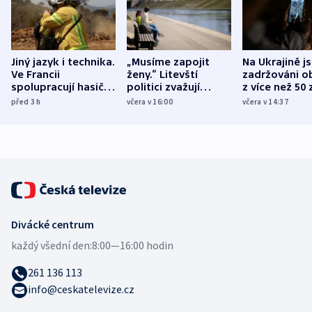
Jiný jazyk i technika.
„Musíme zapojit
Na Ukrajině j
Ve Francii
ženy.“ Litevští
zadržováni o
spolupracují hasiči z
politici zvažují
z více než 50 
různých zemí
dohodu o
Bojovali na s
před 3
h
včera v 16:00
včera v 14:37
demografii
Ruska
Divácké centrum
každý všední den:
8:00—16:00 hodin
261 136 113
info@ceskatelevize.cz