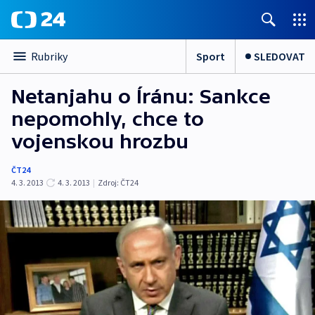
Sport
SLEDOVAT
Rubriky
Netanjahu o Íránu: Sankce
nepomohly, chce to
vojenskou hrozbu
ČT24
4. 3. 2013
4. 3. 2013
|
Zdroj:
ČT24