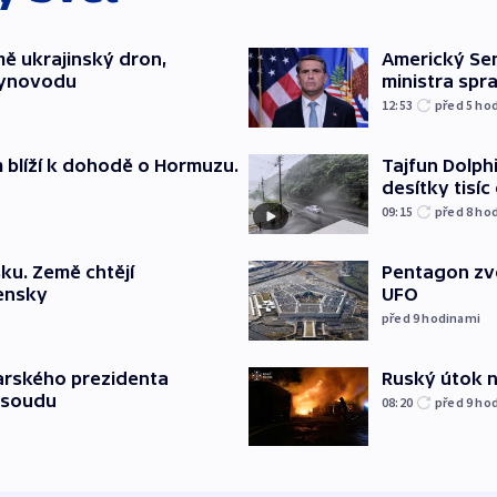
mě ukrajinský dron,
Americký Sen
lynovodu
ministra spr
12:53
před 5
ho
m blíží k dohodě o Hormuzu.
Tajfun Dolphi
desítky tisí
09:15
před 8
ho
ku. Země chtějí
Pentagon zve
jensky
UFO
před 9
hodinami
Ruský útok na
arského prezidenta
 soudu
08:20
před 9
ho