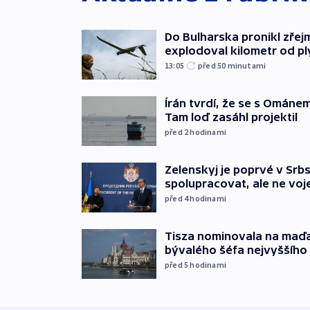
Do Bulharska pronikl zřej
explodoval kilometr od p
13:05
před 50
minutami
Írán tvrdí, že se s Ománe
Tam loď zasáhl projektil
před 2
hodinami
Zelenskyj je poprvé v Srbs
spolupracovat, ale ne vo
před 4
hodinami
Tisza nominovala na maď
bývalého šéfa nejvyššího
před 5
hodinami