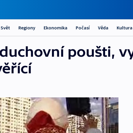
Svět
Regiony
Ekonomika
Počasí
Věda
Kultura
duchovní poušti, v
ěřící