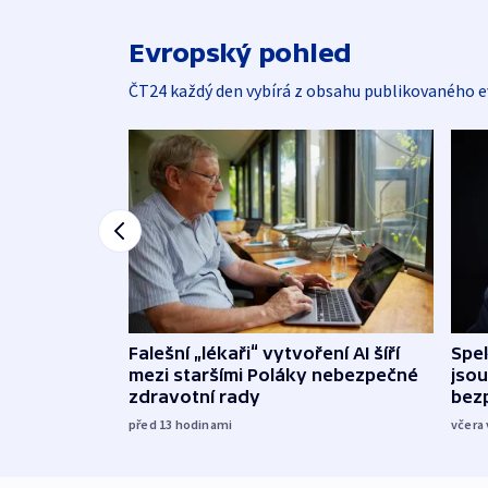
Evropský pohled
ČT24 každý den vybírá z obsahu publikovaného e
Falešní „lékaři“ vytvoření AI šíří
Spe
mezi staršími Poláky nebezpečné
jsou
zdravotní rady
bez
před 13
hodinami
včera 