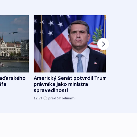
Ruský
maďarského
Americký Senát potvrdil Trumpova
čtyři 
éfa
právníka jako ministra
spravedlnosti
08:20
12:53
před 5
hodinami