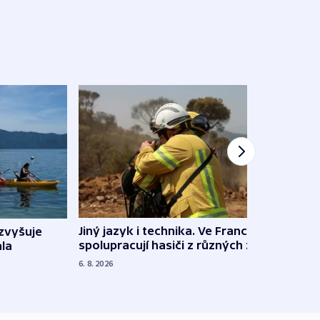
Jiný jazyk i technika. Ve Francii
zvyšuje
„Musí
spolupracují hasiči z různých zemí
la
polit
demo
6. 8. 2026
5. 8. 20