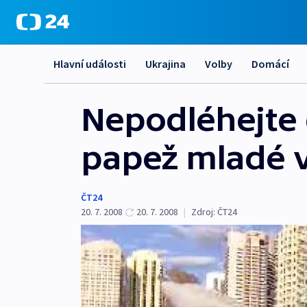
Hlavní události
Ukrajina
Volby
Domácí
Nepodléhejte 
papež mladé v
ČT24
20. 7. 2008
20. 7. 2008
|
Zdroj:
ČT24