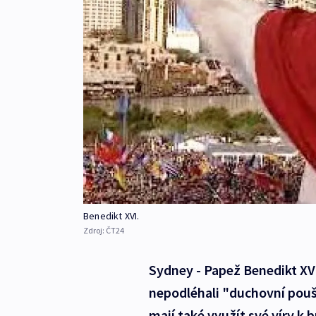
Benedikt XVI.
Zdroj:
ČT24
Sydney - Papež Benedikt XVI
nepodléhali "duchovní poušti
mají také využít své víry k