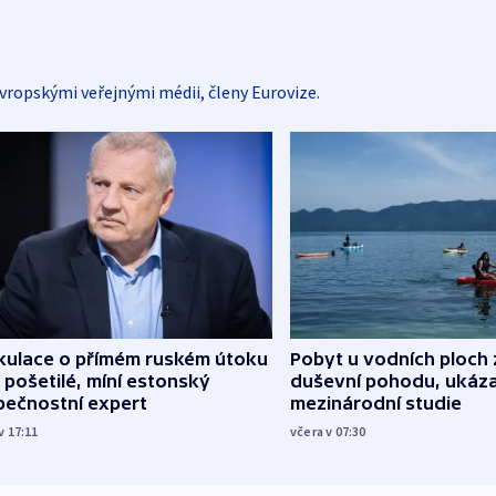
vropskými veřejnými médii, členy Eurovize.
kulace o přímém ruském útoku
Pobyt u vodních ploch 
 pošetilé, míní estonský
duševní pohodu, ukáza
pečnostní expert
mezinárodní studie
v 17:11
včera v 07:30