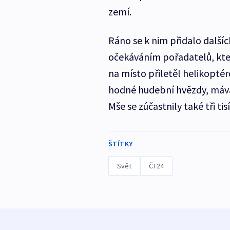
zemí.
Ráno se k nim přidalo dalších
očekáváním pořadatelů, kteř
na místo přiletěl helikoptéro
hodné hudební hvězdy, mával
Mše se zúčastnily také tři ti
ŠTÍTKY
Svět
ČT24