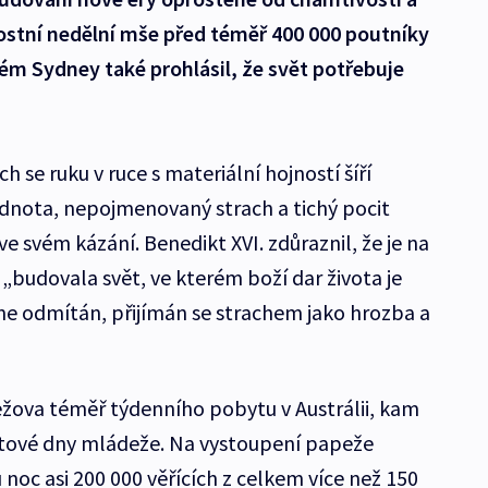
stní nedělní mše před téměř 400 000 poutníky
m Sydney také prohlásil, že svět potřebuje
h se ruku v ruce s materiální hojností šíří
zdnota, nepojmenovaný strach a tichý pocit
ve svém kázání. Benedikt XVI. zdůraznil, že je na
„budovala svět, ve kterém boží dar života je
 ne odmítán, přijímán se strachem jako hrozba a
žova téměř týdenního pobytu v Austrálii, kam
větové dny mládeže. Na vystoupení papeže
noc asi 200 000 věřících z celkem více než 150