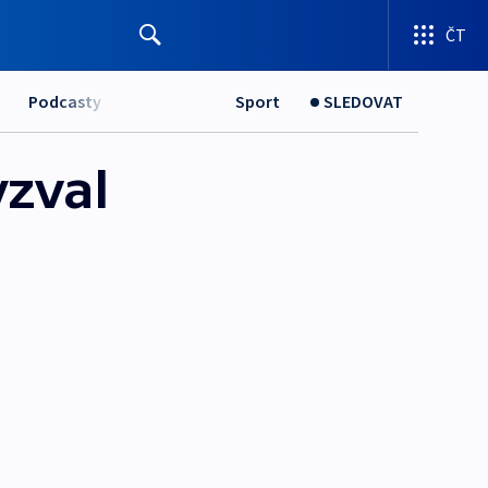
ČT
Podcasty
Sport
SLEDOVAT
yzval