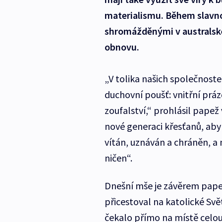
materialismu. Během slavno
shromážděnými v australské
obnovu.
„V tolika našich společnostec
duchovní poušť: vnitřní prá
zoufalství,“ prohlásil papež 
nové generaci křesťanů, aby 
vítán, uznáván a chráněn, a
ničen“.
Dnešní mše je závěrem pape
přicestoval na katolické S
čekalo přímo na místě celou 