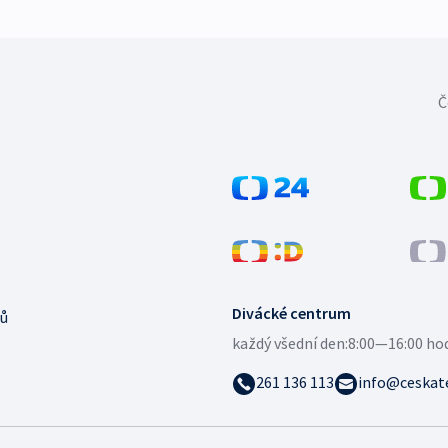
Č
Divácké centrum
ů
každý všední den:
8:00—16:00 ho
261 136 113
info@ceskate