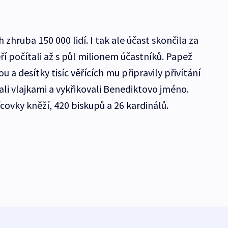
 zhruba 150 000 lidí. I tak ale účast skončila za
í počítali až s půl milionem účastníků. Papež
u a desítky tisíc věřících mu připravily přivítání
i vlajkami a vykřikovali Benediktovo jméno.
sícovky kněží, 420 biskupů a 26 kardinálů.