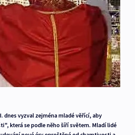
. dnes vyzval zejména mladé věřící, aby
", která se podle něho šíří světem. Mladí lidé
 budování nové éry oproštěné od chamtivosti a