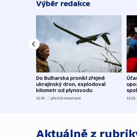
Výběr redakce
Do Bulharska pronikl zřejmě
Účas
ukrajinský dron, explodoval
upoz
kilometr od plynovodu
spo
13:05
před 50
minutami
12:02
Aktuálně z rubri