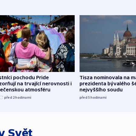
tníci pochodu Pride
Tisza nominovala na 
orňují na trvající nerovnosti i
prezidenta bývalého š
lečenskou atmosféru
nejvyššího soudu
před 2
hodinami
před 5
hodinami
ky
Svět