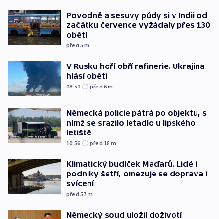
Povodně a sesuvy půdy si v Indii od
začátku července vyžádaly přes 130
obětí
před 5
m
V Rusku hoří obří rafinerie. Ukrajina
hlásí oběti
08:52
před 6
m
Německá policie pátrá po objektu, s
nímž se srazilo letadlo u lipského
letiště
10:56
před 18
m
Klimatický budíček Maďarů. Lidé i
podniky šetří, omezuje se doprava i
svícení
před 57
m
Německý soud uložil doživotí