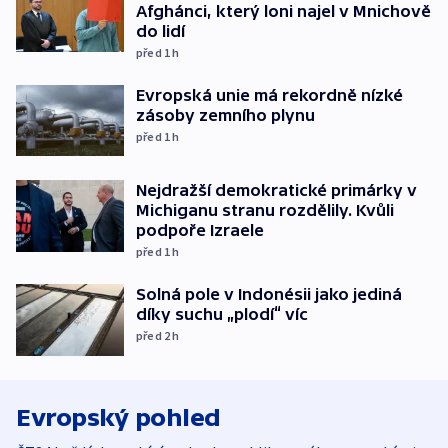
Afghánci, který loni najel v Mnichově
do lidí
před 1
h
Evropská unie má rekordně nízké
zásoby zemního plynu
před 1
h
Nejdražší demokratické primárky v
Michiganu stranu rozdělily. Kvůli
podpoře Izraele
před 1
h
Solná pole v Indonésii jako jediná
díky suchu „plodí“ víc
před 2
h
Evropský pohled