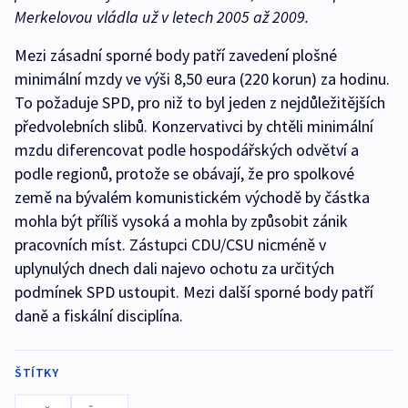
Merkelovou vládla už v letech 2005 až 2009.
Mezi zásadní sporné body patří zavedení plošné
minimální mzdy ve výši 8,50 eura (220 korun) za hodinu.
To požaduje SPD, pro niž to byl jeden z nejdůležitějších
předvolebních slibů. Konzervativci by chtěli minimální
mzdu diferencovat podle hospodářských odvětví a
podle regionů, protože se obávají, že pro spolkové
země na bývalém komunistickém východě by částka
mohla být příliš vysoká a mohla by způsobit zánik
pracovních míst. Zástupci CDU/CSU nicméně v
uplynulých dnech dali najevo ochotu za určitých
podmínek SPD ustoupit. Mezi další sporné body patří
daně a fiskální disciplína.
ŠTÍTKY