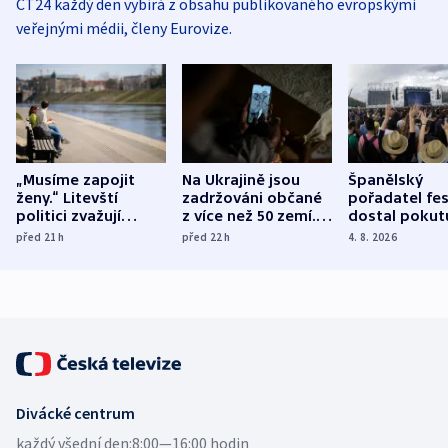
ČT24 každý den vybírá z obsahu publikovaného evropskými
veřejnými médii, členy Eurovize.
„Musíme zapojit
Na Ukrajině jsou
Španělský
ženy.“ Litevští
zadržováni občané
pořadatel fes
politici zvažují
z více než 50 zemí.
dostal pokut
dohodu o
Bojovali na straně
nekalé prakti
před 21
h
před 22
h
4. 8. 2026
demografii
Ruska
Divácké centrum
každý všední den:
8:00—16:00 hodin