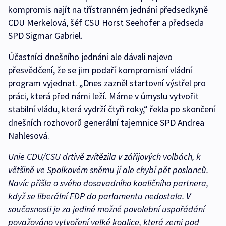
kompromis najít na třístranném jednání předsedkyně
CDU Merkelová, šéf CSU Horst Seehofer a předseda
SPD Sigmar Gabriel.
Účastníci dnešního jednání ale dávali najevo
přesvědčení, že se jim podaří kompromisní vládní
program vyjednat. „Dnes zazněl startovní výstřel pro
práci, která před námi leží. Máme v úmyslu vytvořit
stabilní vládu, která vydrží čtyři roky,“ řekla po skončení
dnešních rozhovorů generální tajemnice SPD Andrea
Nahlesová.
Unie CDU/CSU drtivě zvítězila v zářijových volbách, k
většině ve Spolkovém sněmu jí ale chybí pět poslanců.
Navíc přišla o svého dosavadního koaličního partnera,
když se liberální FDP do parlamentu nedostala. V
současnosti je za jediné možné povolební uspořádání
považováno vytvoření velké koalice, která zemi pod