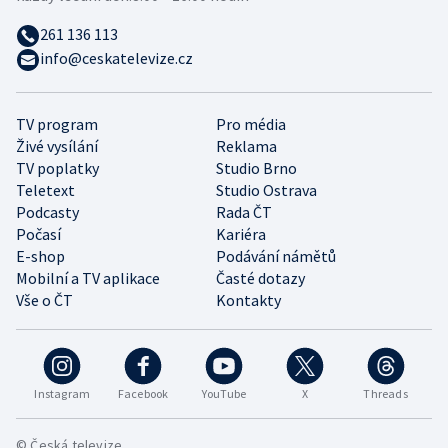
261 136 113
info@ceskatelevize.cz
TV program
Pro média
Živé vysílání
Reklama
TV poplatky
Studio Brno
Teletext
Studio Ostrava
Podcasty
Rada ČT
Počasí
Kariéra
E-shop
Podávání námětů
Mobilní a TV aplikace
Časté dotazy
Vše o ČT
Kontakty
Instagram
Facebook
YouTube
X
Threads
© Česká televize