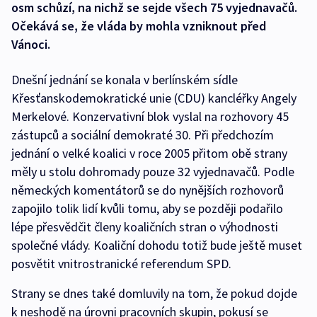
osm schůzí, na nichž se sejde všech 75 vyjednavačů.
Očekává se, že vláda by mohla vzniknout před
Vánoci.
Dnešní jednání se konala v berlínském sídle
Křesťanskodemokratické unie (CDU) kancléřky Angely
Merkelové. Konzervativní blok vyslal na rozhovory 45
zástupců a sociální demokraté 30. Při předchozím
jednání o velké koalici v roce 2005 přitom obě strany
měly u stolu dohromady pouze 32 vyjednavačů. Podle
německých komentátorů se do nynějších rozhovorů
zapojilo tolik lidí kvůli tomu, aby se později podařilo
lépe přesvědčit členy koaličních stran o výhodnosti
společné vlády. Koaliční dohodu totiž bude ještě muset
posvětit vnitrostranické referendum SPD.
Strany se dnes také domluvily na tom, že pokud dojde
k neshodě na úrovni pracovních skupin, pokusí se