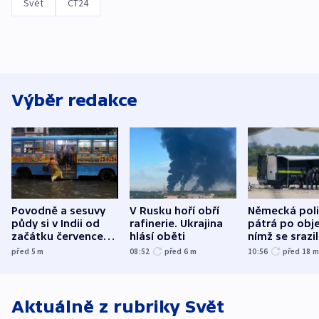
Svět
ČT24
Výběr redakce
Povodně a sesuvy
V Rusku hoří obří
Německá poli
půdy si v Indii od
rafinerie. Ukrajina
pátrá po obje
začátku července
hlásí oběti
nímž se srazi
vyžádaly přes 130
letadlo u lip
před 5
m
08:52
před 6
m
10:56
před 18
obětí
letiště
Aktuálně z rubriky
Svět