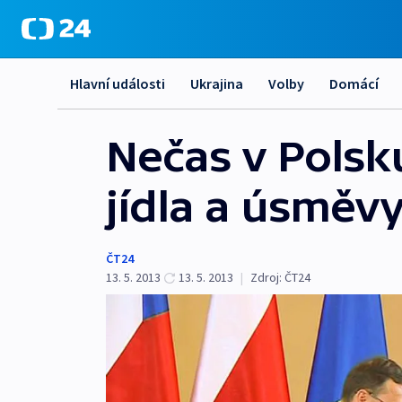
Hlavní události
Ukrajina
Volby
Domácí
Nečas v Polsku
jídla a úsměv
ČT24
13. 5. 2013
13. 5. 2013
|
Zdroj:
ČT24