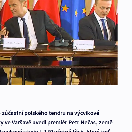
e zúčastní polského tendru na výcvikové
y ve Varšavě uvedl premiér Petr Nečas, země
zvukové stroje L-159 včetně těch, které teď