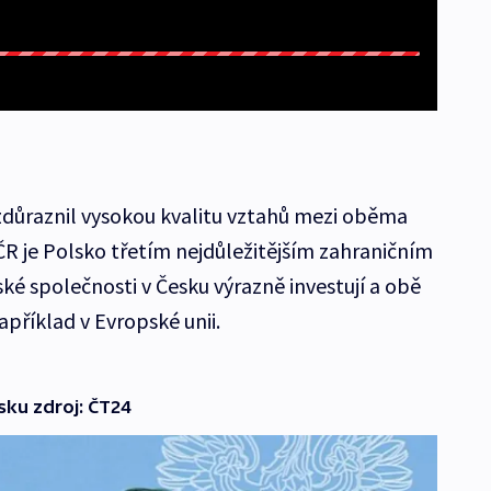
zdůraznil vysokou kvalitu vztahů mezi oběma
R je Polsko třetím nejdůležitějším zahraničním
 společnosti v Česku výrazně investují a obě
příklad v Evropské unii.
sku zdroj: ČT24