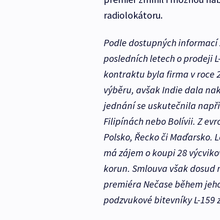
radiolokátoru.
Podle dostupných informací z
posledních letech o prodeji 
kontraktu byla firma v roce 2
výběru, avšak Indie dala na
jednání se uskutečnila napřík
Filipínách nebo Bolívii. Z ev
Polsko, Řecko či Maďarsko. L
má zájem o koupi 28 výcvikov
korun. Smlouva však dosud n
premiéra Nečase během jeho 
podzvukové bitevníky L-159 