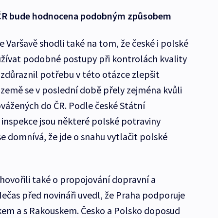
 a ČR bude hodnocena podobným způsobem
ve Varšavě shodli také na tom, že české i polské
žívat podobné postupy při kontrolách kvality
 zdůraznil potřebu v této otázce zlepšit
země se v poslední době přely zejména kvůli
ovážených do ČR. Podle české Státní
inspekce jsou některé polské potraviny
se domnívá, že jde o snahu vytlačit polské
hovořili také o propojování dopravní a
Nečas před novináři uvedl, že Praha podporuje
kem a s Rakouskem. Česko a Polsko doposud