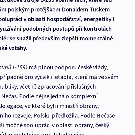
svým polským protějškem Donaldem Tuskem
polupráci v oblasti hospodářství, energetiky i
 využívání podobných postupů při kontrolách
miér se snažil především zlepšit momentálně
ké vztahy.
ounů L-159)
má plnou podporu české vlády,
případně pro výcvik i letadla, která má ve svém
publiky, včetně zpracování příslušných
 Nečas. Podle něj se jedná o komplexní
elegace, ve které byli i ministři obrany,
ního rozvoje, Polsku předložila. Podle Nečase
ší možné spolupráci v oblasti obrany, český
bídku mobilního protiletadlového