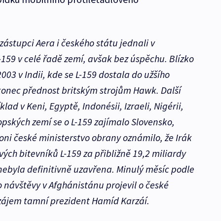
ástupci Aera i českého státu jednali v
L-159 v celé řadě zemí, avšak bez úspěchu. Blízko
003 v Indii, kde se L-159 dostala do užšího
konec přednost britským strojům Hawk. Další
lad v Keni, Egyptě, Indonésii, Izraeli, Nigérii,
ropských zemí se o L-159 zajímalo Slovensko,
oni české ministerstvo obrany oznámilo, že Irák
ých bitevníků L-159 za přibližně 19,2 miliardy
ebyla definitivně uzavřena. Minulý měsíc podle
návštěvy v Afghánistánu projevil o české
zájem tamní prezident Hamíd Karzáí.