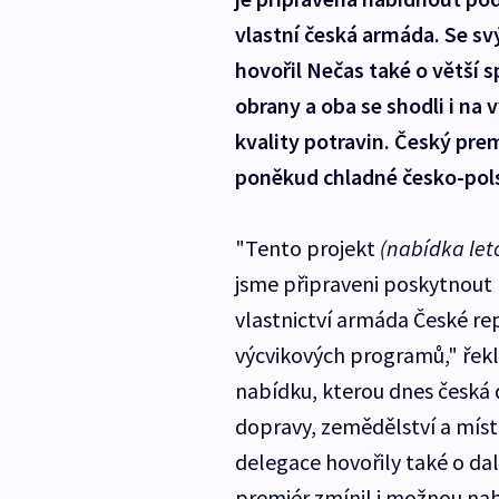
vlastní česká armáda. Se 
hovořil Nečas také o větší s
obrany a oba se shodli i na
kvality potravin. Český pre
poněkud chladné česko-pols
"Tento projekt
(nabídka let
jsme připraveni poskytnout 
vlastnictví armáda České re
výcvikových programů," řekl
nabídku, kterou dnes česká d
dopravy, zemědělství a míst
delegace hovořily také o dal
premiér zmínil i možnou na