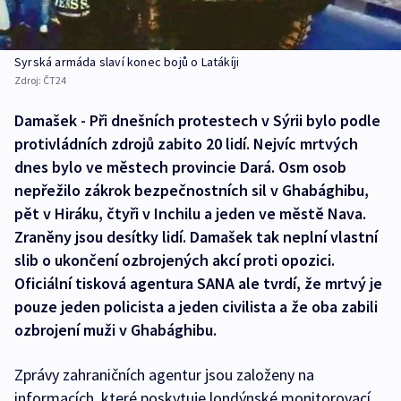
Syrská armáda slaví konec bojů o Latákíji
Zdroj:
ČT24
Damašek - Při dnešních protestech v Sýrii bylo podle
protivládních zdrojů zabito 20 lidí. Nejvíc mrtvých
dnes bylo ve městech provincie Dará. Osm osob
nepřežilo zákrok bezpečnostních sil v Ghabághibu,
pět v Hiráku, čtyři v Inchilu a jeden ve městě Nava.
Zraněny jsou desítky lidí. Damašek tak neplní vlastní
slib o ukončení ozbrojených akcí proti opozici.
Oficiální tisková agentura SANA ale tvrdí, že mrtvý je
pouze jeden policista a jeden civilista a že oba zabili
ozbrojení muži v Ghabághibu.
Zprávy zahraničních agentur jsou založeny na
informacích, které poskytuje londýnské monitorovací