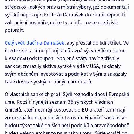
středisko lidských práv a místní výbory, jež dokumentují
syrské nepokoje. Protože Damašek do země nepouští
zahraniční novináře, nelze tyto informace nezávisle
potvrdit.
Celý svět tlačí na Damašek
, aby přestal do lidí střílet. Ve
čtvrtek se k tomu připojila důrazná výzva Bílého domu
k Asadovu odstoupení. Spojené státy navíc zpřísnily
sankce, zmrazily aktiva syrské vládě v USA, zakázaly
svým občanům investovat a podnikat v Sýrii a zakázaly
také dovoz syrských ropných produktů.
O vlastních sankcích proti Sýrii rozhodla dnes i Evropská
unie. Rozšíří nynější seznam 35 syrských vládních
činitelů, kteří nesmějí cestovat do EU a kteří tam mají
zmrazená konta, o dalších 15 osob. Finanční sankce se
budou týkat také dalších pěti podniků a pravděpodobně
bude uvaleno embargo na syrskou ropu. Sýrie vyváží do