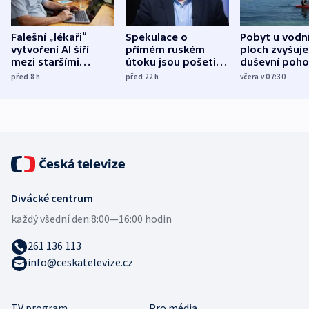
Falešní „lékaři“
Spekulace o
Pobyt u vodn
vytvoření AI šíří
přímém ruském
ploch zvyšuje
mezi staršími
útoku jsou pošetilé,
duševní poho
Poláky nebezpečné
míní estonský
ukázala
před 8
h
před 22
h
včera v 07:30
zdravotní rady
bezpečnostní
mezinárodní 
expert
Divácké centrum
každý všední den:
8:00—16:00 hodin
261 136 113
info@ceskatelevize.cz
TV program
Pro média