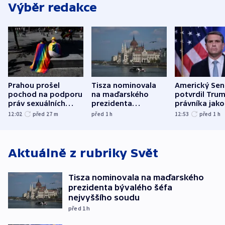
Výběr redakce
Prahou prošel
Tisza nominovala
Americký Sen
pochod na podporu
na maďarského
potvrdil Tru
práv sexuálních
prezidenta
právníka jako
menšin
bývalého šéfa
ministra
12:02
před 27
m
před 1
h
12:53
před 1
h
nejvyššího soudu
spravedlnost
Aktuálně z rubriky
Svět
Tisza nominovala na maďarského
prezidenta bývalého šéfa
nejvyššího soudu
před 1
h