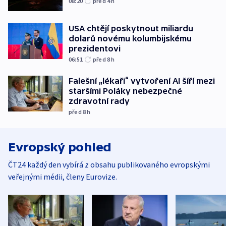
08:20
před 4
h
USA chtějí poskytnout miliardu
dolarů novému kolumbijskému
prezidentovi
06:51
před 8
h
Falešní „lékaři“ vytvoření AI šíří mezi
staršími Poláky nebezpečné
zdravotní rady
před 8
h
Evropský pohled
ČT24 každý den vybírá z obsahu publikovaného evropskými
veřejnými médii, členy Eurovize.