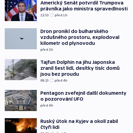
Americký Senát potvrdil Trumpova
právníka jako ministra spravedlnosti
12:53
před 1
h
Dron pronikl do bulharského
vzdušného prostoru, explodoval
kilometr od plynovodu
před 2
h
Tajfun Dolphin na jihu Japonska
zranil šest lidí, desítky tisíc domů
jsou bez proudu
09:15
před 4
h
Pentagon zveřejnil další dokumenty
o pozorování UFO
před 4
h
Ruský útok na Kyjev a okolí zabil
čtyři lidi