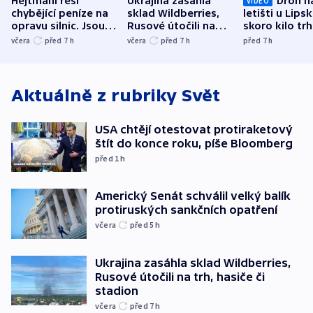
Hejtmani řeší
Ukrajina zasáhla
Dron n
VIDEO
chybějící peníze na
sklad Wildberries,
letišti u Lips
opravu silnic. Jsou
Rusové útočili na
skoro kilo trh
nenárokové, namítá
trh, hasiče či
indicie ukazuj
včera
před 7
h
včera
před 7
h
před 7
h
ministerstvo
stadion
Rusko
Aktuálně z rubriky
Svět
USA chtějí otestovat protiraketový
štít do konce roku, píše Bloomberg
před 1
h
Americký Senát schválil velký balík
protiruských sankčních opatření
včera
před 5
h
Ukrajina zasáhla sklad Wildberries,
Rusové útočili na trh, hasiče či
stadion
včera
před 7
h