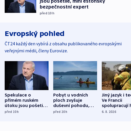
jsou pošetilé, míní estonský
bezpečnostní expert
před 10
h
Evropský pohled
ČT24 každý den vybírá z obsahu publikovaného evropskými
veřejnými médii, členy Eurovize.
Spekulace o
Pobyt u vodních
Jiný jazyk i t
přímém ruském
ploch zvyšuje
Ve Francii
útoku jsou pošetilé,
duševní pohodu,
spolupracují h
míní estonský
ukázala
různých zemí
před 10
h
před 20
h
6. 8. 2026
bezpečnostní
mezinárodní studie
expert