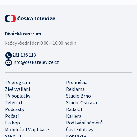
Divácké centrum
každý všední den:
8:00—16:00 hodin
261 136 113
info@ceskatelevize.cz
TV program
Pro média
Živé vysílání
Reklama
TV poplatky
Studio Brno
Teletext
Studio Ostrava
Podcasty
Rada ČT
Počasí
Kariéra
E-shop
Podávání námětů
Mobilní a TV aplikace
Časté dotazy
Vše o ČT
Kontakty