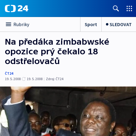
Sport
SLEDOVAT
Rubriky
Na předáka zimbabwské
opozice prý čekalo 18
odstřelovačů
ČT24
19. 5. 2008
19. 5. 2008
|
Zdroj:
ČT24