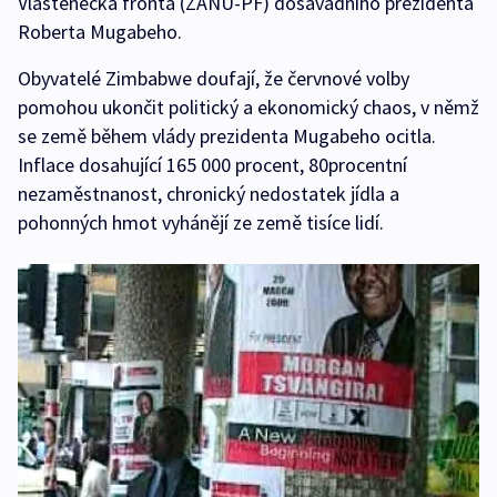
Vlastenecká fronta (ZANU-PF) dosavadního prezidenta
Roberta Mugabeho.
Obyvatelé Zimbabwe doufají, že červnové volby
pomohou ukončit politický a ekonomický chaos, v němž
se země během vlády prezidenta Mugabeho ocitla.
Inflace dosahující 165 000 procent, 80procentní
nezaměstnanost, chronický nedostatek jídla a
pohonných hmot vyhánějí ze země tisíce lidí.