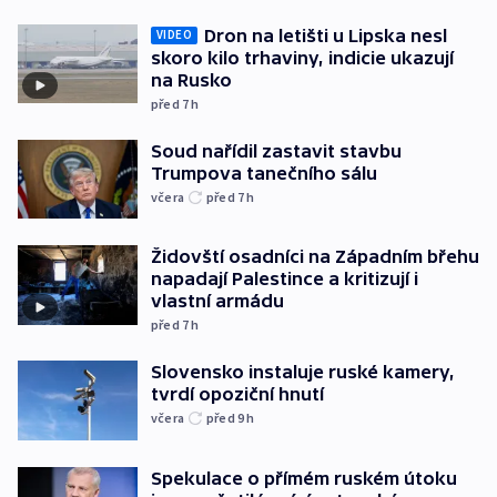
Dron na letišti u Lipska nesl
VIDEO
skoro kilo trhaviny, indicie ukazují
na Rusko
před 7
h
Soud nařídil zastavit stavbu
Trumpova tanečního sálu
včera
před 7
h
Židovští osadníci na Západním břehu
napadají Palestince a kritizují i
vlastní armádu
před 7
h
Slovensko instaluje ruské kamery,
tvrdí opoziční hnutí
včera
před 9
h
Spekulace o přímém ruském útoku