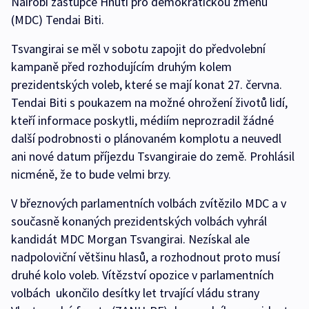
Nairobi zástupce Hnutí pro demokratickou změnu
(MDC) Tendai Biti.
Tsvangirai se měl v sobotu zapojit do předvolební
kampaně před rozhodujícím druhým kolem
prezidentských voleb, které se mají konat 27. června.
Tendai Biti s poukazem na možné ohrožení životů lidí,
kteří informace poskytli, médiím neprozradil žádné
další podrobnosti o plánovaném komplotu a neuvedl
ani nové datum příjezdu Tsvangiraie do země. Prohlásil
nicméně, že to bude velmi brzy.
V březnových parlamentních volbách zvítězilo MDC a v
současně konaných prezidentských volbách vyhrál
kandidát MDC Morgan Tsvangirai. Nezískal ale
nadpoloviční většinu hlasů, a rozhodnout proto musí
druhé kolo voleb. Vítězství opozice v parlamentních
volbách ukončilo desítky let trvající vládu strany