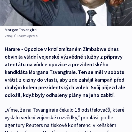
Morgan Tsvangirai
Zdroj:
ČT24/Wikipedia
Harare - Opozice v krizí zmítaném Zimbabwe dnes
obvinila vládní vojenské výzvědné služby z přípravy
atentátu na vůdce opozice a prezidentského
kandidáta Morgana Tsvangiraie. Ten se měl v sobotu
vrátit z ciziny do vlasti, aby zde zahájil kampaň před
druhým kolem prezidentských voleb. Svůj příjezd ale
odložil, když byly odhaleny plány na jeho zabití.
„Víme, že na Tsvangiraie čekalo 18 odstřelovačů, které
vyslalo vedení vojenské rozvědky,“ prohlásil podle
agentury Reuters na tiskové konferenci v keňském