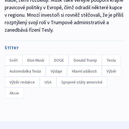
pravicové politiky v Evropě, čímž odradil některé kupce
v regionu. Mnozí investoři si rovněž stěžovali, že je příliš
rozptýlený svojí rolí v Trumpově administrativě a
zanedbává řízení Tesly.
ŠTÍTKY
Svět
Elon Musk
DOGE
Donald Trump
Tesla
Automobilka Tesla
Výdaje
Hlavní události
Výběr
Výběr redakce
USA
Spojené státy americké
Akcie