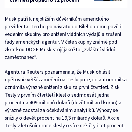
čtvrtletí propadl o 71 procent
Musk patří k nejbližším důvěrníkům amerického
prezidenta. Ten ho po návratu do Bílého domu pověřil
vedením skupiny pro snížení vládních výdajů a zrušení
řady amerických agentur. V čele skupiny známé pod
zkratkou DOGE Musk stojí jakožto „zvláštní vládní
zaměstnanec“.
Agentura Reuters poznamenala, že Musk ohlásil
opětovně větší zaměření na Teslu poté, co automobilka
oznámila výrazné snížení zisku za první čtvrtletí. Zisk
Tesly v prvním čtvrtletí klesl o sedmdesát jedna
procent na 409 milionů dolarů (devět miliard korun) a
výrazně zaostal za očekáváním analytiků. Výnosy se
snížily o devět procent na 19,3 miliardy dolarů. Akcie
Tesly v letošním roce klesly o více než čtyřicet procent.