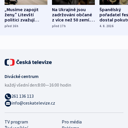
„Musíme zapojit
Na Ukrajině jsou
Španělský
ženy.“ Litevští
zadržováni občané
pořadatel fes
politici zvažují
z více než 50 zemí.
dostal pokut
dohodu o
Bojovali na straně
nekalé prakti
před 16
h
před 17
h
4. 8. 2026
demografii
Ruska
Divácké centrum
každý všední den:
8:00—16:00 hodin
261 136 113
info@ceskatelevize.cz
TV program
Pro média
Živé vysílání
Reklama