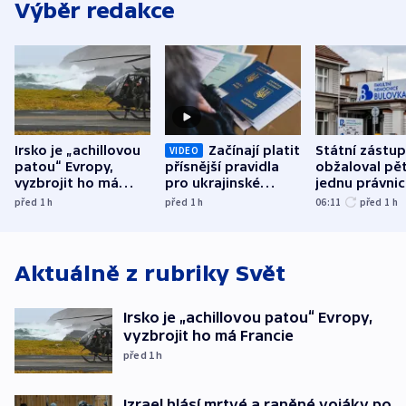
Výběr redakce
Irsko je „achillovou
Začínají platit
Státní zástu
VIDEO
patou“ Evropy,
přísnější pravidla
obžaloval pět 
vyzbrojit ho má
pro ukrajinské
jednu právni
Francie
uprchlíky
osobu v kauz
před 1
h
před 1
h
06:11
před 1
h
Bulovky
Aktuálně z rubriky
Svět
Irsko je „achillovou patou“ Evropy,
vyzbrojit ho má Francie
před 1
h
Izrael hlásí mrtvé a raněné vojáky po