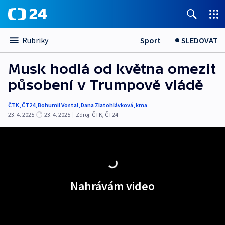
Sport
SLEDOVAT
Rubriky
Musk hodlá od května omezit
působení v Trumpově vládě
ČTK
,
ČT24
,
Bohumil Vostal
,
Dana Zlatohlávková
,
kma
23. 4. 2025
23. 4. 2025
|
Zdroj:
ČTK
,
ČT24
Nahrávám video