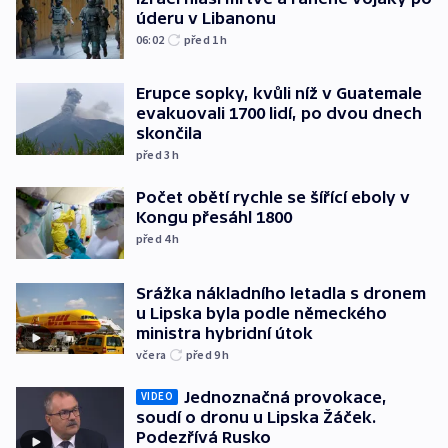
úderu v Libanonu
06:02
před 1
h
Erupce sopky, kvůli níž v Guatemale
evakuovali 1700 lidí, po dvou dnech
skončila
před 3
h
Počet obětí rychle se šířící eboly v
Kongu přesáhl 1800
před 4
h
Srážka nákladního letadla s dronem
u Lipska byla podle německého
ministra hybridní útok
včera
před 9
h
Jednoznačná provokace,
VIDEO
soudí o dronu u Lipska Žáček.
Podezřívá Rusko