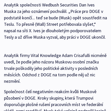
Analytik společnosti Wedbush Securities Dan Ives
Muska za jeho oznámení pochválil. „Práce pro DOGE v
podstatě končí... teď se bude (Musk) opět soustředit na
Teslu. To přesně (Wall) Street potřebovala slyšet,“
napsal na síti X. Ives je dlouholetým podporovatelem
Tesly a už dříve Muska vyzval, aby práci v DOGE ukončil.
Analytik firmy Vital Knowledge Adam Crisafulli nicméně
uvedl, že podle jeho názoru Muskovu osobní značku
trvale poškodily jeho politické aktivity v posledních
měsících. Odchod z DOGE na tom podle něj už nic
nezmění.
Společnost čelí negativním reakcím kvůli Muskově
působení v DOGE. Kroky skupiny, která Trumpovi
doporučuje plošné rušení pracovních míst ve federální
vládě, zemi rozdělují. Musk také veřejně podpořil krajně