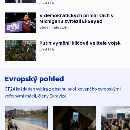
před 12
h
V demokratických primárkách v
Michiganu zvítězil El-Sayed
včera
před 14
h
Putin vyměnil klíčové velitele vojsk
před 15
h
Evropský pohled
ČT24 každý den vybírá z obsahu publikovaného evropskými
veřejnými médii, členy Eurovize.