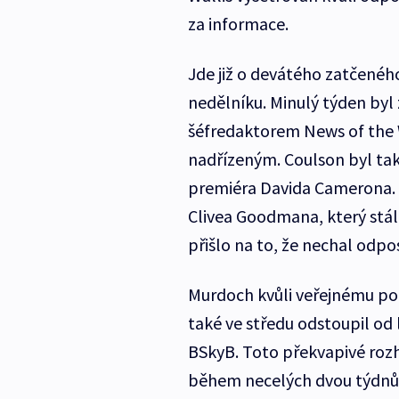
za informace.
Jde již o devátého zatčeného 
nedělníku. Minulý týden byl
šéfredaktorem News of the W
nadřízeným. Coulson byl ta
premiéra Davida Camerona. M
Clivea Goodmana, který stál
přišlo na to, že nechal odp
Murdoch kvůli veřejnému pob
také ve středu odstoupil od l
BSkyB. Toto překvapivé rozh
během necelých dvou týdnů z