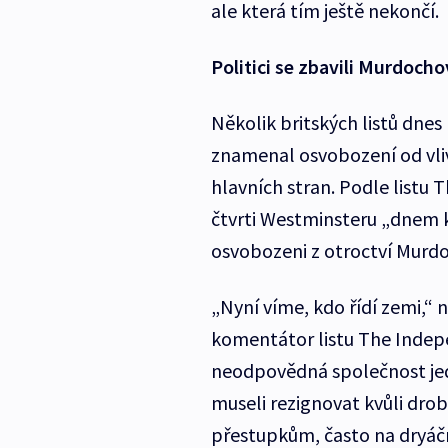
ale která tím ještě nekončí.
Politici se zbavili Murdocho
Několik britských listů dnes
znamenal osvobození od vliv
hlavních stran. Podle listu 
čtvrti Westminsteru „dnem ka
osvobozeni z otroctví Murdo
„Nyní víme, kdo řídí zemi,“ 
komentátor listu The Indepe
neodpovědná společnost jed
museli rezignovat kvůli dr
přestupkům, často na dryáčn