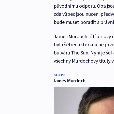
původnímu odporu. Oba jsou
zda vůbec jsou nuceni předv
bude muset poradit s právní
James Murdoch řídí otcovy o
byla šéfredaktorkou nejprve
bulváru The Sun. Nyní je šéf
všechny Murdochovy tituly v 
GALERIE
James Murdoch