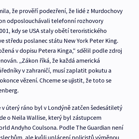
la, že prověří podezření, že lidé z Murdochovy
on odposlouchávali telefonní rozhovory
2001, kdy se USA staly obětí teroristického
ve středu poslanec státu New York Peter King.
ná v dopisu Petera Kinga,“ sdělil podle zdroj
menován. „Zákon říká, že každá americká
ředníky v zahraničí, musí zaplatit pokutu a
okonce vězení. Chceme se ujistit, že toto se
enberg.
 v úterý ráno byl v Londýně zatčen šedesátiletý
de o Neila Wallise, který byl zástupcem
orld Andyho Coulsona. Podle The Guardian není
oslechům, ale kvůli uplácení policistů výměnou