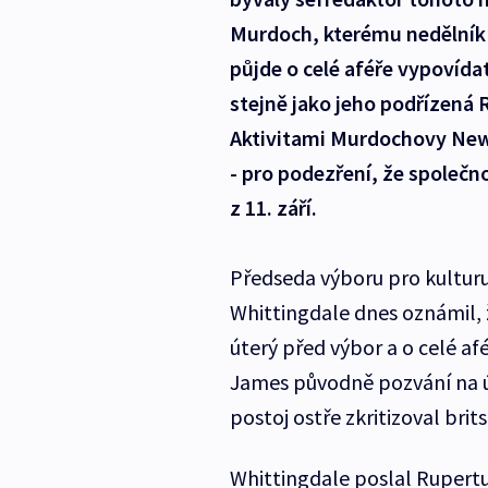
Murdoch, kterému nedělník p
půjde o celé aféře vypovída
stejně jako jeho podřízená
Aktivitami Murdochovy News
- pro podezření, že společ
z 11. září.
Předseda výboru pro kulturu
Whittingdale dnes oznámil, 
úterý před výbor a o celé af
James původně pozvání na úte
postoj ostře zkritizoval bri
Whittingdale poslal Rupertu