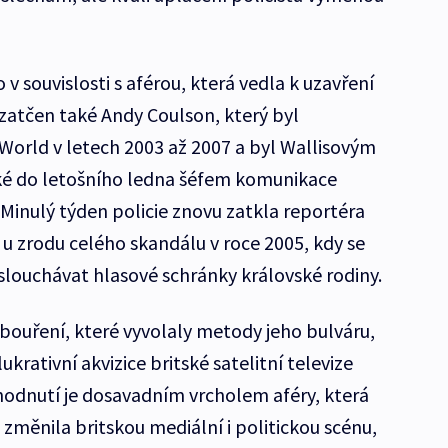
v souvislosti s aférou, která vedla k uzavření
 zatčen také Andy Coulson, který byl
orld v letech 2003 až 2007 a byl Wallisovým
ké do letošního ledna šéfem komunikace
inulý týden policie znovu zatkla reportéra
 u zrodu celého skandálu v roce 2005, kdy se
oslouchávat hlasové schránky královské rodiny.
ouření, které vyvolaly metody jeho bulváru,
ukrativní akvizice britské satelitní televize
odnutí je dosavadním vrcholem aféry, která
měnila britskou mediální i politickou scénu,