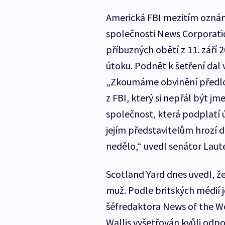
Americká FBI mezitím oznámi
společnosti News Corporati
příbuzných obětí z 11. září 
útoku. Podnět k šetření dal 
„Zkoumáme obvinění předlože
z FBI, který si nepřál být j
společnost, která podplatí ú
jejím představitelům hrozí d
nedělo,“ uvedl senátor Laut
Scotland Yard dnes uvedl, že
muž. Podle britských médií j
šéfredaktora News of the W
Wallis vyšetřován kvůli odp