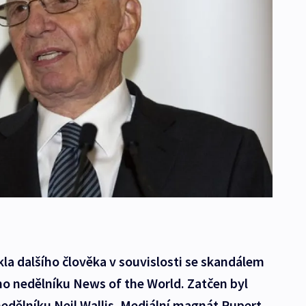
kla dalšího člověka v souvislosti se skandálem
o nedělníku News of the World. Zatčen byl
edělníku Neil Wallis. Mediální magnát Rupert