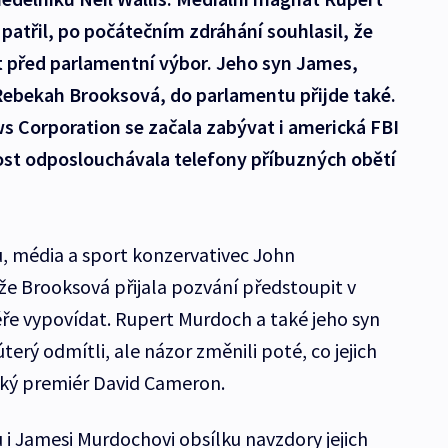
atřil, po počátečním zdráhání souhlasil, že
t před parlamentní výbor. Jeho syn James,
 Rebekah Brooksová, do parlamentu přijde také.
 Corporation se začala zabývat i americká FBI
nost odposlouchávala telefony příbuzných obětí
, média a sport konzervativec John
že Brooksová přijala pozvání předstoupit v
éře vypovídat. Rupert Murdoch a také jeho syn
rý odmítli, ale názor změnili poté, co jejich
tský premiér David Cameron.
 i Jamesi Murdochovi obsílku navzdory jejich