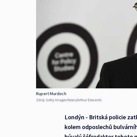
Rupert Murdoch
Zdroj:
Getty Images News/Arthur Edwards
Londýn - Britská policie zat
kolem odposlechů bulvárníh
bývalý šéfredaktor tohoto n