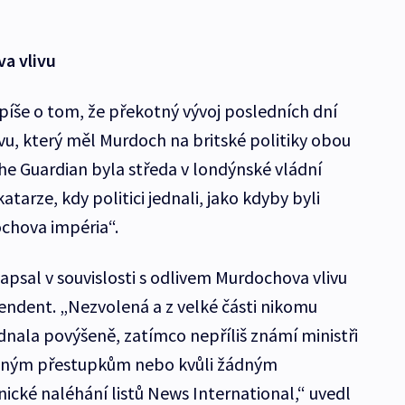
va vlivu
 píše o tom, že překotný vývoj posledních dní
u, který měl Murdoch na britské politiky obou
The Guardian byla středa v londýnské vládní
tarze, kdy politici jednali, jako kdyby byli
chova impéria“.
napsal v souvislosti s odlivem Murdochova vlivu
ndent. „Nezvolená a z velké části nikomu
nala povýšeně, zatímco nepříliš známí ministři
obným přestupkům nebo kvůli žádným
ické naléhání listů News International,“ uvedl