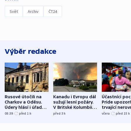
Svět
Archiv
ČT24
Výběr redakce
Rusové útočili na
Kanadu i Evropu dál
Účastníci po
Charkov a Oděsu.
sužují lesní požáry.
Pride upozorň
Údery hlásí i úřady v
V Britské Kolumbii
trvající nerov
Bělgorodu
evakuovali tisíce lidí
společensko
08:39
před 1
h
před 3
h
včera
před 15
h
atmosféru