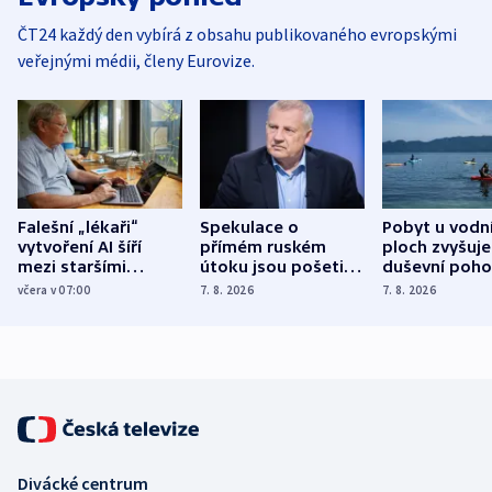
ČT24 každý den vybírá z obsahu publikovaného evropskými
veřejnými médii, členy Eurovize.
Falešní „lékaři“
Spekulace o
Pobyt u vodn
vytvoření AI šíří
přímém ruském
ploch zvyšuje
mezi staršími
útoku jsou pošetilé,
duševní poho
Poláky nebezpečné
míní estonský
ukázala
včera v 07:00
7. 8. 2026
7. 8. 2026
zdravotní rady
bezpečnostní
mezinárodní 
expert
Divácké centrum