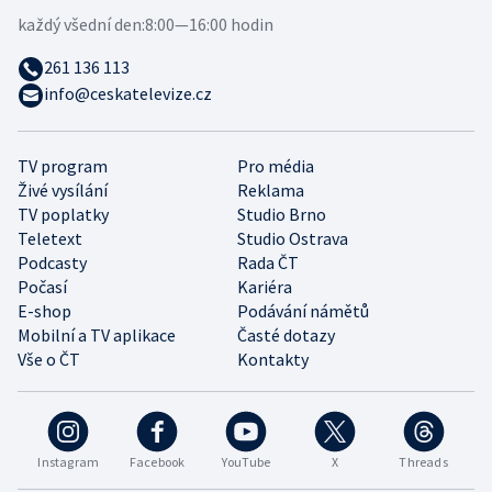
každý všední den:
8:00—16:00 hodin
261 136 113
info@ceskatelevize.cz
TV program
Pro média
Živé vysílání
Reklama
TV poplatky
Studio Brno
Teletext
Studio Ostrava
Podcasty
Rada ČT
Počasí
Kariéra
E-shop
Podávání námětů
Mobilní a TV aplikace
Časté dotazy
Vše o ČT
Kontakty
Instagram
Facebook
YouTube
X
Threads