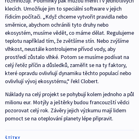
rozmnožují. Podmínky pak můžou měnit i v jednotlivých
klecích. Umožňuje jim to speciální software v jejich
řídicím počítači. „Když chceme vytvořit pravidla nebo
směrnice, abychom ochránili tyto druhy nebo
ekosystém, musíme vědět, co máme dělat. Regulujeme
teplotu například tím, že zvětšíme stín. Nebo zvýšíme
vlhkost, neustále kontrolujeme přívod vody, aby
prostředí zůstalo vlhké. Potom se musíme podívat na
celý řetěz příčin a důsledků, zaměřit se na ty faktory,
které opravdu ovlivňují dynamiku těchto populací nebo
ovlivňují vývoj ekosystému,“ řekl Clobert.
Náklady na celý projekt se pohybují kolem jednoho a půl
milionu eur. Motýly a ještěrky budou francouzští vědci
pozorovat celý rok. Závěry jejich výzkumu mají lidem
pomoct se na oteplování planety lépe připravit.
ŠTÍTKY