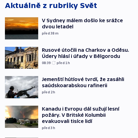
Aktuálně z rubriky
Svět
V Sydney málem došlo ke srážce
dvou letadel
před 38
m
Rusové útočili na Charkov a Oděsu.
Údery hlásí i úřady v Bělgorodu
08:39
před 1
h
Jemenští hútíové tvrdí, že zasáhli
saúdskoarabskou rafinerii
před 2
h
Kanadu i Evropu dál sužují lesní
požáry. V Britské Kolumbii
evakuovali tisíce lidí
před 3
h