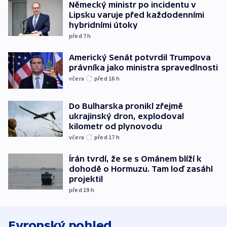
Německý ministr po incidentu v
Lipsku varuje před každodenními
hybridními útoky
před 7
h
Americký Senát potvrdil Trumpova
právníka jako ministra spravedlnosti
včera
před 16
h
Do Bulharska pronikl zřejmě
ukrajinský dron, explodoval
kilometr od plynovodu
včera
před 17
h
Írán tvrdí, že se s Ománem blíží k
dohodě o Hormuzu. Tam loď zasáhl
projektil
před 19
h
Evropský pohled