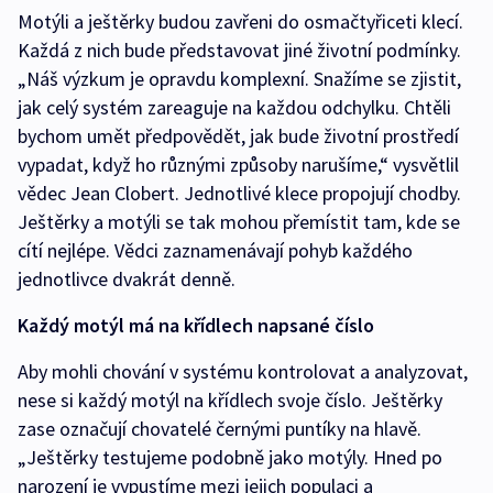
Motýli a ještěrky budou zavřeni do osmačtyřiceti klecí.
Každá z nich bude představovat jiné životní podmínky.
„Náš výzkum je opravdu komplexní. Snažíme se zjistit,
jak celý systém zareaguje na každou odchylku. Chtěli
bychom umět předpovědět, jak bude životní prostředí
vypadat, když ho různými způsoby narušíme,“ vysvětlil
vědec Jean Clobert. Jednotlivé klece propojují chodby.
Ještěrky a motýli se tak mohou přemístit tam, kde se
cítí nejlépe. Vědci zaznamenávají pohyb každého
jednotlivce dvakrát denně.
Každý motýl má na křídlech napsané číslo
Aby mohli chování v systému kontrolovat a analyzovat,
nese si každý motýl na křídlech svoje číslo. Ještěrky
zase označují chovatelé černými puntíky na hlavě.
„Ještěrky testujeme podobně jako motýly. Hned po
narození je vypustíme mezi jejich populaci a