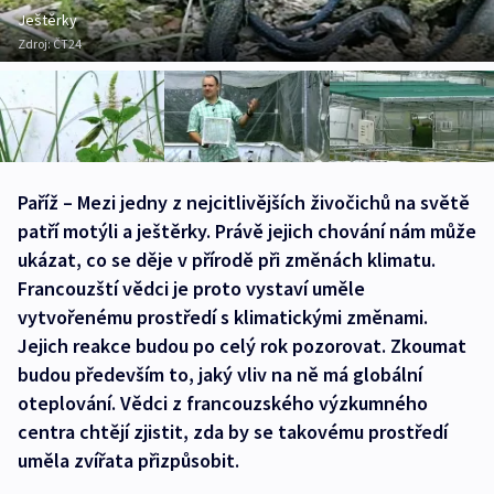
Ještěrky
Zdroj:
ČT24
Paříž – Mezi jedny z nejcitlivějších živočichů na světě
patří motýli a ještěrky. Právě jejich chování nám může
ukázat, co se děje v přírodě při změnách klimatu.
Francouzští vědci je proto vystaví uměle
vytvořenému prostředí s klimatickými změnami.
Jejich reakce budou po celý rok pozorovat. Zkoumat
budou především to, jaký vliv na ně má globální
oteplování. Vědci z francouzského výzkumného
centra chtějí zjistit, zda by se takovému prostředí
uměla zvířata přizpůsobit.