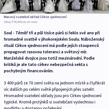
Masový svatební obřad Církve sjednocení
Zdroj:
ČTK/AP/Lee Jin-man
Soul - Téměř tři a půl tisíce párů si řeklo své ano při
hromadné svatbě v jihokorejském Soulu. Náboženský
rituál Církve sjednocení má podle jejích stoupenců
propagovat rasovou toleranci a světový mír.
Manželské dvojice jsou totiž mezinárodní. Podle
kritiků je ale tato církev nebezpečná sekta s
pochybným financováním.
3 400 párů ze 70 zemí světa na jednom místě a čtyřikrát
víc dalších po celém světě připojených přes satelit.
Hromadné svatební obřady jsou pro Církev sjednocení
typické. Kromě prstýnků si svatebčani vyslechnou i
modlitbu a dostanou požehnání.