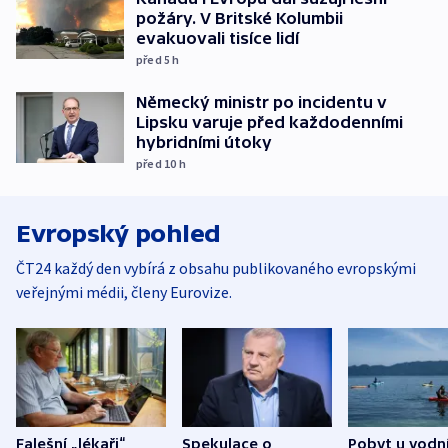
požáry. V Britské Kolumbii
evakuovali tisíce lidí
před 5
h
Německý ministr po incidentu v
Lipsku varuje před každodenními
hybridními útoky
před 10
h
Evropský pohled
ČT24 každý den vybírá z obsahu publikovaného evropskými
veřejnými médii, členy Eurovize.
Falešní „lékaři“
Spekulace o
Pobyt u vodn