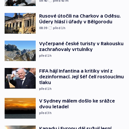
09:40
před 43
m
Rusové útočili na Charkov a Oděsu.
Údery hlásí i úřady v Bělgorodu
08:39
před 1
h
Vyčerpané české turisty v Rakousku
zachraňovaly vrtulníky
před 1
h
FIFA hájí Infantina a kritiky viní z
dezinformací. Její šéf čelí rostoucímu
tlaku
před 1
h
V Sydney málem došlo ke srážce
dvou letadel
před 3
h
Kanadu i Evropu dál sužují lesní