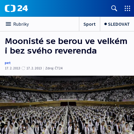
Sport
SLEDOVAT
Rubriky
Moonisté se berou ve velkém
i bez svého reverenda
pet
17. 2. 2013
17. 2. 2013
|
Zdroj:
ČT24