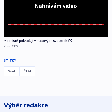
Nahrávám video
Moonisté pokračují v masových svatbách
Zdroj:
ČT24
ŠTÍTKY
Svět
ČT24
Výběr redakce