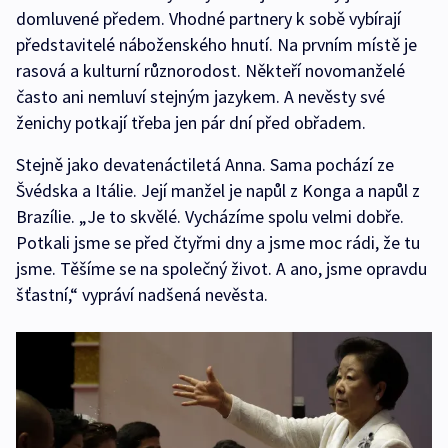
domluvené předem. Vhodné partnery k sobě vybírají
představitelé náboženského hnutí. Na prvním místě je
rasová a kulturní různorodost. Někteří novomanželé
často ani nemluví stejným jazykem. A nevěsty své
ženichy potkají třeba jen pár dní před obřadem.
Stejně jako devatenáctiletá Anna. Sama pochází ze
Švédska a Itálie. Její manžel je napůl z Konga a napůl z
Brazílie. „Je to skvělé. Vycházíme spolu velmi dobře.
Potkali jsme se před čtyřmi dny a jsme moc rádi, že tu
jsme. Těšíme se na společný život. A ano, jsme opravdu
šťastní,“ vypráví nadšená nevěsta.