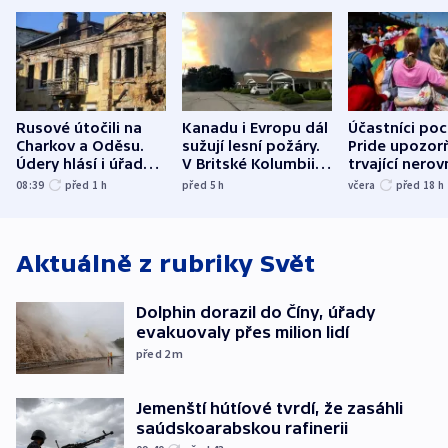
Rusové útočili na
Kanadu i Evropu dál
Účastníci po
Charkov a Oděsu.
sužují lesní požáry.
Pride upozorň
Údery hlásí i úřady v
V Britské Kolumbii
trvající nerov
Bělgorodu
evakuovali tisíce lidí
společensko
08:39
před 1
h
před 5
h
včera
před 18
h
atmosféru
Aktuálně z rubriky
Svět
Dolphin dorazil do Číny, úřady
evakuovaly přes milion lidí
před 2
m
Jemenští hútíové tvrdí, že zasáhli
saúdskoarabskou rafinerii