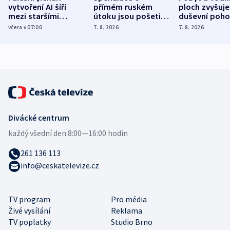
vytvoření AI šíří
přímém ruském
ploch zvyšuje
mezi staršími
útoku jsou pošetilé,
duševní poho
Poláky nebezpečné
míní estonský
ukázala
včera v 07:00
7. 8. 2026
7. 8. 2026
zdravotní rady
bezpečnostní
mezinárodní 
expert
Divácké centrum
každý všední den:
8:00—16:00 hodin
261 136 113
info@ceskatelevize.cz
TV program
Pro média
Živé vysílání
Reklama
TV poplatky
Studio Brno