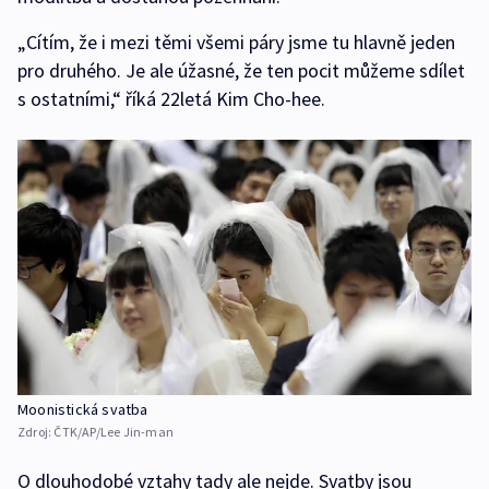
„Cítím, že i mezi těmi všemi páry jsme tu hlavně jeden
pro druhého. Je ale úžasné, že ten pocit můžeme sdílet
s ostatními,“ říká 22letá Kim Cho-hee.
Moonistická svatba
Zdroj:
ČTK/AP/Lee Jin-man
O dlouhodobé vztahy tady ale nejde. Svatby jsou