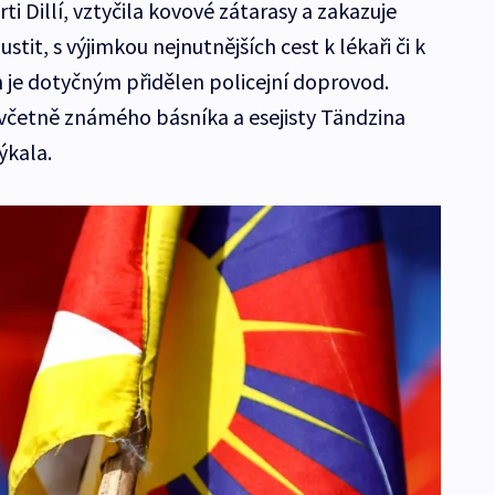
rti Dillí, vztyčila kovové zátarasy a zakazuje
tit, s výjimkou nejnutnějších cest k lékaři či k
 je dotyčným přidělen policejní doprovod.
, včetně známého básníka a esejisty Tändzina
ýkala.