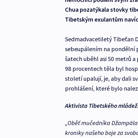
Chua pozatýkala stovky tibet
Tibetským exulantům navíc
Sedmadvacetiletý Tibeťan D
sebeupálením na pondělní pr
šatech uběhl asi 50 metrů a
98 procentech těla byl hosp
století upalují, je, aby dali
prohlášení, které bylo nalez
Aktivista Tibetského mláde
„Oběť mučedníka Džampäla 
kroniky našeho boje za svobo