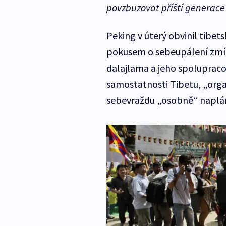
povzbuzovat příští generace
Peking v úterý obvinil tibet
pokusem o sebeupálení zmí
dalajlama a jeho spolupraco
samostatnosti Tibetu, „orga
sebevraždu „osobně“ naplán