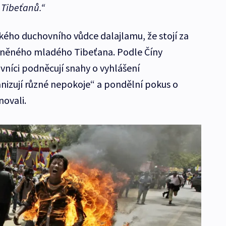
 Tibeťanů.“
ského duchovního vůdce dalajlamu, že stojí za
něného mladého Tibeťana. Podle Číny
vníci podněcují snahy o vyhlášení
nizují různé nepokoje“ a pondělní pokus o
ovali.