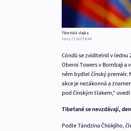
Tibetská vlajka
Zdroj:
ČT24/ČTK/AP
Cöndü se zviditelnil v lednu
Oberoi Towers v Bombaji a vy
něm bydlel čínský premiér. Nej
akce je nezákonná a znamená
pod čínským tlakem,“ uvedl i
Tibeťané se nevzdávají, d
Podle Tändzina Čhökjiho, č