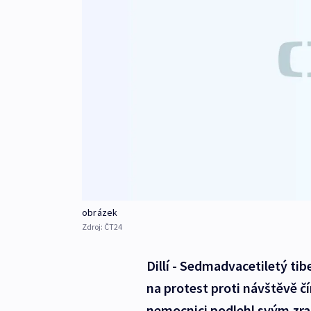
obrázek
Zdroj:
ČT24
Dillí - Sedmadvacetiletý tibe
na protest proti návštěvě č
nemocnici podlehl svým zra