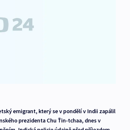
tský emigrant, který se v pondělí v Indii zapálil
ínského prezidenta Chu Ťin-tchaa, dnes v
něním. Indická policie údajně před příjezdem