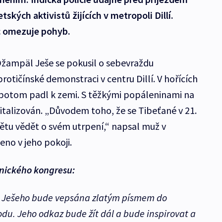
ských aktivistů žijících v metropoli Dillí.
 omezuje pohyb.
žampäl Ješe se pokusil o sebevraždu
otičínské demonstraci v centru Dillí. V hořících
 potom padl k zemi. S těžkými popáleninami na
italizován. „Důvodem toho, že se Tibeťané v 21.
 světu vědět o svém utrpení,“ napsal muž v
eno v jeho pokoji.
žnického kongresu:
Ješeho bude vepsána zlatým písmem do
du. Jeho odkaz bude žít dál a bude inspirovat a