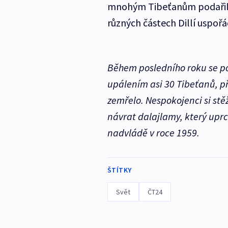
mnohým Tibeťanům podařilo 
různých částech Dillí uspoř
Během posledního roku se po
upálením asi 30 Tibeťanů, p
zemřelo. Nespokojenci si stě
návrat dalajlamy, který uprc
nadvládě v roce 1959.
ŠTÍTKY
Svět
ČT24