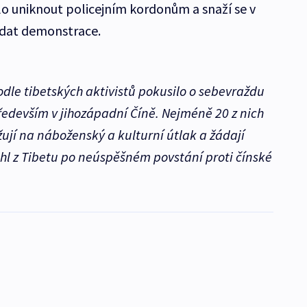
uniknout policejním kordonům a snaží se v
ádat demonstrace.
dle tibetských aktivistů pokusilo o sebevraždu
ředevším v jihozápadní Číně. Nejméně 20 z nich
žují na náboženský a kulturní útlak a žádají
hl z Tibetu po neúspěšném povstání proti čínské