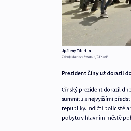
Upálený Tibeťan
Zdroj:
Manish Swarup/ČTK/AP
Prezident Číny už dorazil do
Čínský prezident dorazil dne
summitu s nejvyššími představ
republiky. Indičtí policisté
pobytu v hlavním městě poh