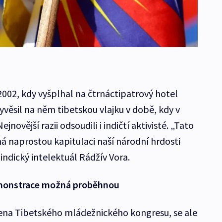
 2002, kdy vyšplhal na čtrnáctipatrový hotel
věsil na něm tibetskou vlajku v době, kdy v
novější razii odsoudili i indičtí aktivisté. „Tato
 naprostou kapitulaci naší národní hrdosti
ndický intelektuál Rádžív Vora.
emonstrace možná proběhnou
lena Tibetského mládežnického kongresu, se ale