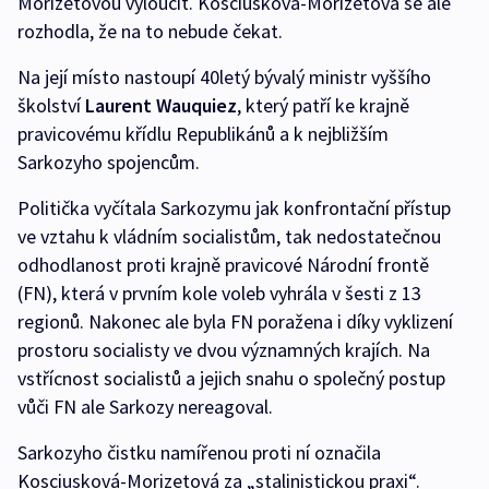
Morizetovou vyloučit. Kosciusková-Morizetová se ale
rozhodla, že na to nebude čekat.
Na její místo nastoupí 40letý bývalý ministr vyššího
školství
Laurent Wauquiez
, který patří ke krajně
pravicovému křídlu Republikánů a k nejbližším
Sarkozyho spojencům.
Politička vyčítala Sarkozymu jak konfrontační přístup
ve vztahu k vládním socialistům, tak nedostatečnou
odhodlanost proti krajně pravicové Národní frontě
(FN), která v prvním kole voleb vyhrála v šesti z 13
regionů. Nakonec ale byla FN poražena i díky vyklizení
prostoru socialisty ve dvou významných krajích. Na
vstřícnost socialistů a jejich snahu o společný postup
vůči FN ale Sarkozy nereagoval.
Sarkozyho čistku namířenou proti ní označila
Kosciusková-Morizetová za „stalinistickou praxi“.