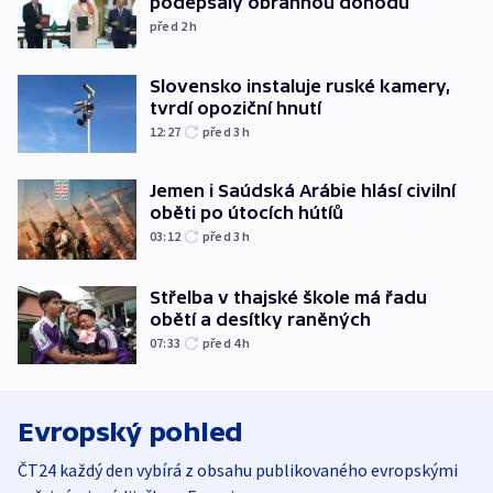
podepsaly obrannou dohodu
před 2
h
Slovensko instaluje ruské kamery,
tvrdí opoziční hnutí
12:27
před 3
h
Jemen i Saúdská Arábie hlásí civilní
oběti po útocích hútíů
03:12
před 3
h
Střelba v thajské škole má řadu
obětí a desítky raněných
07:33
před 4
h
Evropský pohled
ČT24 každý den vybírá z obsahu publikovaného evropskými