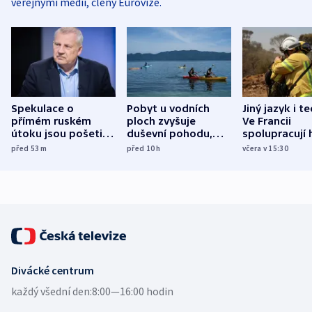
veřejnými médii, členy Eurovize.
Spekulace o
Pobyt u vodních
Jiný jazyk i t
přímém ruském
ploch zvyšuje
Ve Francii
útoku jsou pošetilé,
duševní pohodu,
spolupracují h
míní estonský
ukázala
různých zemí
před 53
m
před 10
h
včera v 15:30
bezpečnostní
mezinárodní studie
expert
Divácké centrum
každý všední den:
8:00—16:00 hodin