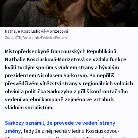
Nathalie Kosciusková-Morizetová
Zdroj:
ČTK/Panoramic/Federico Pestellini
Místopředsedkyně francouzských Republikánů
Nathalie Kosciusková-Morizetová se vzdala funkce
kvůli tvrdým sporům s vůdcem strany a bývalým
prezidentem Nicolasem Sarkozym. Po nepříliš
přesvědčivém vítězství strany v regionálních volbách
obvinila politička Sarkozyho z příliš konfrontačního
vedení volební kampaně zejména ve vztahu k
vládním socialistům.
Sarkozy oznámil, že provede ve vedení strany
změny
, tedy že z něj nechá v lednu Kosciuskovou-