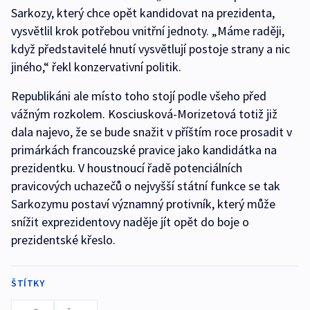
Sarkozy, který chce opět kandidovat na prezidenta,
vysvětlil krok potřebou vnitřní jednoty. „Máme raději,
když představitelé hnutí vysvětlují postoje strany a nic
jiného,“ řekl konzervativní politik.
Republikáni ale místo toho stojí podle všeho před
vážným rozkolem. Kosciusková-Morizetová totiž již
dala najevo, že se bude snažit v příštím roce prosadit v
primárkách francouzské pravice jako kandidátka na
prezidentku. V houstnoucí řadě potenciálních
pravicových uchazečů o nejvyšší státní funkce se tak
Sarkozymu postaví významný protivník, který může
snížit exprezidentovy naděje jít opět do boje o
prezidentské křeslo.
ŠTÍTKY