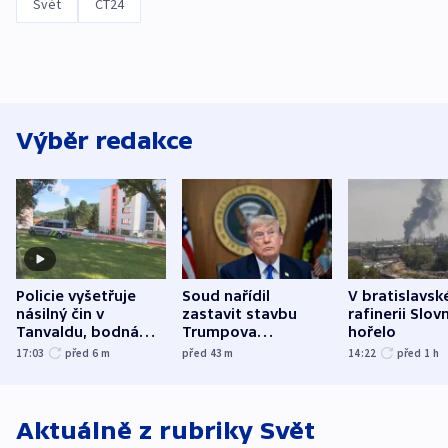
Svět
ČT24
Výběr redakce
Policie vyšetřuje
Soud nařídil
V bratislavsk
násilný čin v
zastavit stavbu
rafinerii Slov
Tanvaldu, bodná
Trumpova
hořelo
zranění při něm
tanečního sálu
17:03
před 6
m
před 43
m
14:22
před 1
h
utrpěli tři lidé
Aktuálně z rubriky
Svět