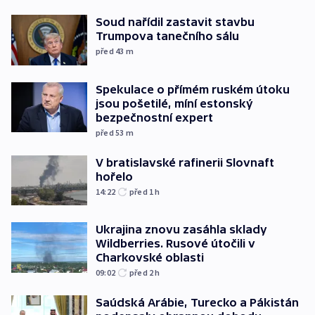
Soud nařídil zastavit stavbu
Trumpova tanečního sálu
před 43
m
Spekulace o přímém ruském útoku
jsou pošetilé, míní estonský
bezpečnostní expert
před 53
m
V bratislavské rafinerii Slovnaft
hořelo
14:22
před 1
h
Ukrajina znovu zasáhla sklady
Wildberries. Rusové útočili v
Charkovské oblasti
09:02
před 2
h
Saúdská Arábie, Turecko a Pákistán