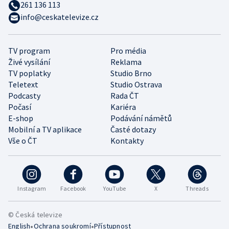
261 136 113
info@ceskatelevize.cz
TV program
Pro média
Živé vysílání
Reklama
TV poplatky
Studio Brno
Teletext
Studio Ostrava
Podcasty
Rada ČT
Počasí
Kariéra
E-shop
Podávání námětů
Mobilní a TV aplikace
Časté dotazy
Vše o ČT
Kontakty
Instagram
Facebook
YouTube
X
Threads
© Česká televize
•
•
English
Ochrana soukromí
Přístupnost