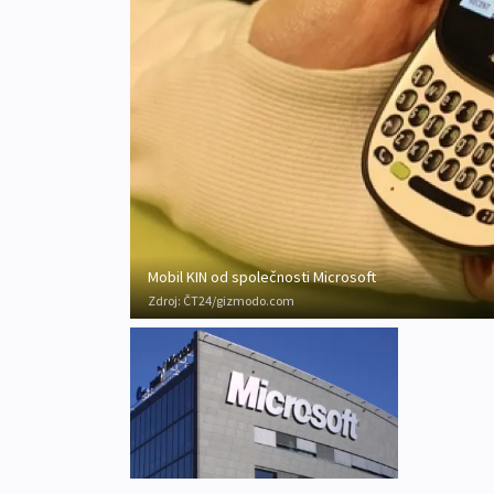
Mobil KIN od společnosti Microsoft
Zdroj:
ČT24/gizmodo.com