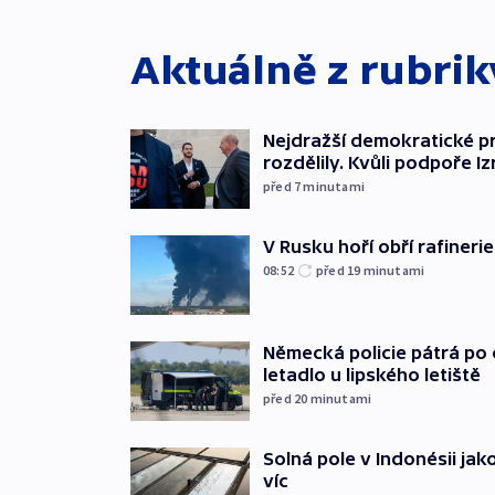
Aktuálně z rubri
Nejdražší demokratické p
rozdělily. Kvůli podpoře Iz
před 7
minutami
V Rusku hoří obří rafinerie
08:52
před 19
minutami
Německá policie pátrá po o
letadlo u lipského letiště
před 20
minutami
Solná pole v Indonésii jak
víc