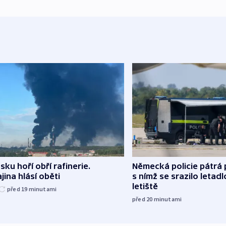
sku hoří obří rafinerie.
Německá policie pátrá 
jina hlásí oběti
s nímž se srazilo letadl
letiště
před 19
minutami
před 20
minutami