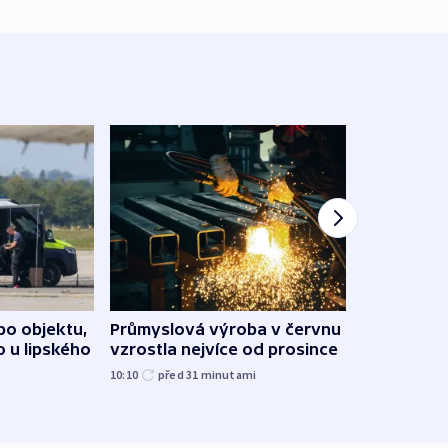
po objektu,
Průmyslová výroba v červnu
Praha
o u lipského
vzrostla nejvíce od prosince
Podív
10:10
před 31
minutami
před 4