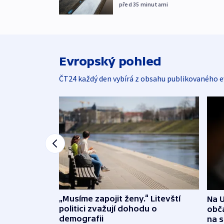
před 35
minutami
Evropský pohled
ČT24 každý den vybírá z obsahu publikovaného e
„Musíme zapojit ženy.“ Litevští
Na U
politici zvažují dohodu o
obča
demografii
na 