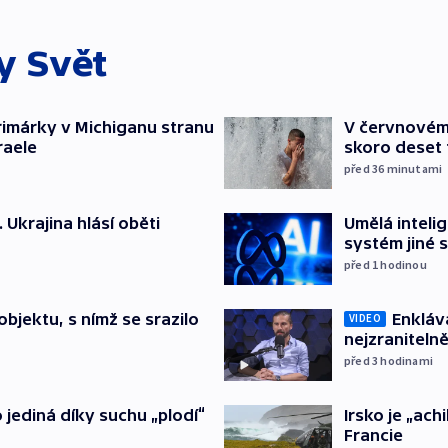
ky
Svět
rimárky v Michiganu stranu
V červnovém
raele
skoro deset ti
před 36
minutami
. Ukrajina hlásí oběti
Umělá inteli
systém jiné 
před 1
hodinou
Enkláv
bjektu, s nímž se srazilo
VIDEO
nejzranitelně
před 3
hodinami
Irsko je „ach
o jediná díky suchu „plodí“
Francie