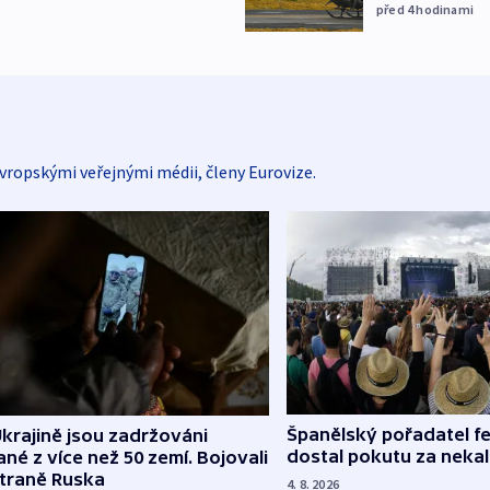
před 4
hodinami
vropskými veřejnými médii, členy Eurovize.
Španělský pořadatel fe
krajině jsou zadržováni
dostal pokutu za nekal
né z více než 50 zemí. Bojovali
straně Ruska
4. 8. 2026