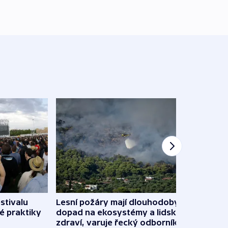
stivalu
Lesní požáry mají dlouhodobý
Ukraj
é praktiky
dopad na ekosystémy a lidské
Franc
zdraví, varuje řecký odborník
požá