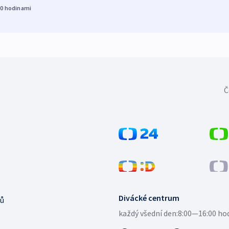
20
hodinami
Č
Divácké centrum
ů
každý všední den:
8:00—16:00 ho