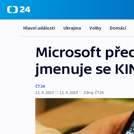
Hlavní události
Ukrajina
Volby
Domácí
Microsoft pře
jmenuje se KI
ČT24
12. 4. 2010
12. 4. 2010
|
Zdroj:
ČT24