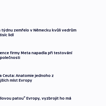
 týdnu zemřelo v Německu kvůli vedrům
síc lidí
gence firmy Meta napadla při testování
společnosti
a Ceuta: Anatomie jednoho z
jších míst Evropy
illovou patou“ Evropy, vyzbrojit ho má