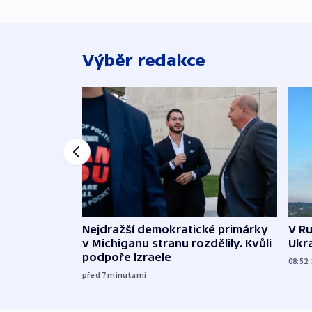
Výběr redakce
Nejdražší demokratické primárky
V Ru
v Michiganu stranu rozdělily. Kvůli
Ukra
podpoře Izraele
08:52
před 7
minutami