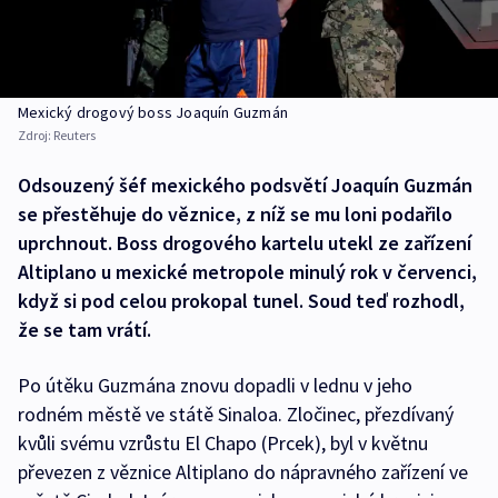
Mexický drogový boss Joaquín Guzmán
Zdroj:
Reuters
Odsouzený šéf mexického podsvětí Joaquín Guzmán
se přestěhuje do věznice, z níž se mu loni podařilo
uprchnout. Boss drogového kartelu utekl ze zařízení
Altiplano u mexické metropole minulý rok v červenci,
když si pod celou prokopal tunel. Soud teď rozhodl,
že se tam vrátí.
Po útěku Guzmána znovu dopadli v lednu v jeho
rodném městě ve státě Sinaloa. Zločinec, přezdívaný
kvůli svému vzrůstu El Chapo (Prcek), byl v květnu
převezen z věznice Altiplano do nápravného zařízení ve