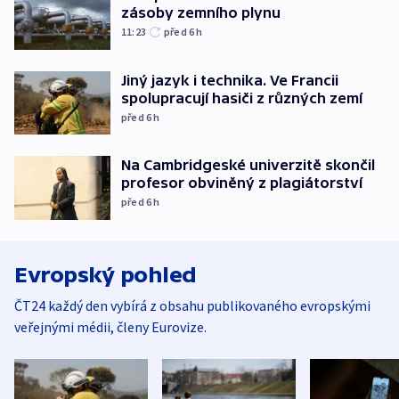
zásoby zemního plynu
11:23
před 6
h
Jiný jazyk i technika. Ve Francii
spolupracují hasiči z různých zemí
před 6
h
Na Cambridgeské univerzitě skončil
profesor obviněný z plagiátorství
před 6
h
Evropský pohled
ČT24 každý den vybírá z obsahu publikovaného evropskými
veřejnými médii, členy Eurovize.