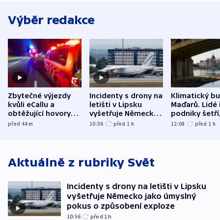
Výběr redakce
Zbytečné výjezdy
Incidenty s drony na
Klimatický b
kvůli eCallu a
letišti v Lipsku
Maďarů. Lidé 
obtěžující hovory
vyšetřuje Německo
podniky šetří
zdržují záchranáře
jako úmyslný pokus
omezuje se d
před 44
m
10:56
před 1
h
12:08
před 1
h
o způsobení
i svícení
exploze
Aktuálně z rubriky
Svět
Incidenty s drony na letišti v Lipsku
vyšetřuje Německo jako úmyslný
pokus o způsobení exploze
10:56
před 1
h