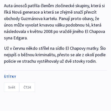
Auta únosců patřila členům zločinecké skupiny, která si
říká Nová generace a která se zřejmě snaží převzít
obchody Guzmánova kartelu. Panují proto obavy, že
únos může vyvolat krvavou válku podobnou té, která
následovala v květnu 2008 po vraždě jiného El Chapova
syna Edgara.
Už v červnu někdo střílel na sídlo El Chapovy matky. Šlo
nejspíš o běžnou kriminalitu, přesto se ale z okolí podle
policie ve strachu vystěhovaly už dvě stovky rodin.
ŠTÍTKY
Svět
ČT24