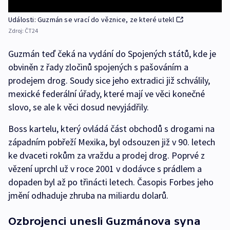
Události: Guzmán se vrací do věznice, ze které utekl
Zdroj:
ČT24
Guzmán teď čeká na vydání do Spojených států, kde je
obviněn z řady zločinů spojených s pašováním a
prodejem drog. Soudy sice jeho extradici již schválily,
mexické federální úřady, které mají ve věci konečné
slovo, se ale k věci dosud nevyjádřily.
Boss kartelu, který ovládá část obchodů s drogami na
západním pobřeží Mexika, byl odsouzen již v 90. letech
ke dvaceti rokům za vraždu a prodej drog. Poprvé z
vězení uprchl už v roce 2001 v dodávce s prádlem a
dopaden byl až po třinácti letech. Časopis Forbes jeho
jmění odhaduje zhruba na miliardu dolarů.
Ozbrojenci unesli Guzmánova syna