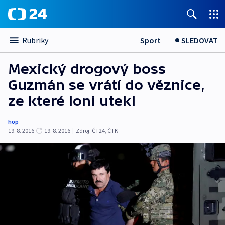
Sport
SLEDOVAT
Rubriky
Mexický drogový boss
Guzmán se vrátí do věznice,
ze které loni utekl
hop
19. 8. 2016
19. 8. 2016
|
Zdroj:
ČT24
,
ČTK