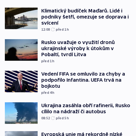
Klimatický budíček Maďarů. Lidé i
podniky šetří, omezuje se doprava i
svícení
12:08
před 1
h
Rusko uvažuje o využití dronů
ukrajinské výroby k útokům v
Pobaltí, tvrdí Litva
před 1
h
Vedení FIFA se omluvilo za chyby a
podpořilo Infantina. UEFA trvá na
bojkotu
před 4
h
Ukrajina zasáhla obří rafinerii, Rusko
cílilo na nádraží či autobus
08:52
před 5
h
Evropská unie má rekordně nízké