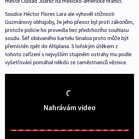
městě Ciudad Juárez na mexicko-americké hranici.
Soudce Héctor Flores Lara ale vyhověl stížnosti
Guzmánovy obhajoby, že jeho převoz byl proti zákonům,
protože policie ho provedla bez předchozího souhlasu
soudu. Šéf obávaného kartelu Sinaloa proto může být
přemístěn zpět do Altiplana. S loňským útěkem z
tohoto zařízení s nejvyšším stupněm ostrahy mu podle
vyšetřování pomáhal někdo ze zaměstnanců věznice.
Nahrávám video