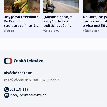
Jiný jazyk i technika.
„Musíme zapojit
Na Ukrajině j
Ve Francii
ženy.“ Litevští
zadržováni o
spolupracují hasiči z
politici zvažují
z více než 50 
různých zemí
dohodu o
Bojovali na s
před 6
h
včera v 16:00
včera v 14:37
demografii
Ruska
Divácké centrum
každý všední den:
8:00—16:00 hodin
261 136 113
info@ceskatelevize.cz