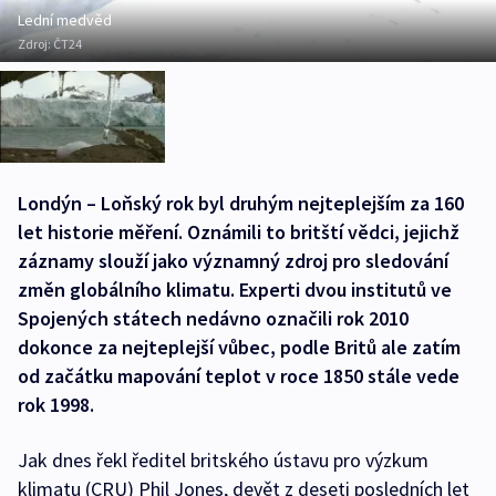
Lední medvěd
Zdroj:
ČT24
Londýn – Loňský rok byl druhým nejteplejším za 160
let historie měření. Oznámili to britští vědci, jejichž
záznamy slouží jako významný zdroj pro sledování
změn globálního klimatu. Experti dvou institutů ve
Spojených státech nedávno označili rok 2010
dokonce za nejteplejší vůbec, podle Britů ale zatím
od začátku mapování teplot v roce 1850 stále vede
rok 1998.
Jak dnes řekl ředitel britského ústavu pro výzkum
klimatu (CRU) Phil Jones, devět z deseti posledních let