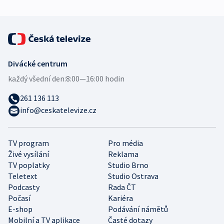
Divácké centrum
každý všední den:
8:00—16:00 hodin
261 136 113
info@ceskatelevize.cz
TV program
Pro média
Živé vysílání
Reklama
TV poplatky
Studio Brno
Teletext
Studio Ostrava
Podcasty
Rada ČT
Počasí
Kariéra
E-shop
Podávání námětů
Mobilní a TV aplikace
Časté dotazy