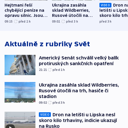
Hejtmani řeší
Ukrajina zasáhla
Dron n
VIDEO
chybějící peníze na
sklad Wildberries,
letišti u Lips
opravu silnic. Jsou
Rusové útočili na
skoro kilo trh
nenárokové, namítá
trh, hasiče či
indicie ukazuj
09:15
před 2
h
09:02
před 3
h
před 3
h
ministerstvo
stadion
Rusko
Aktuálně z rubriky
Svět
Americký Senát schválil velký balík
protiruských sankčních opatření
21:21
před 1
h
Ukrajina zasáhla sklad Wildberries,
Rusové útočili na trh, hasiče či
stadion
09:02
před 3
h
Dron na letišti u Lipska nesl
VIDEO
skoro kilo trhaviny, indicie ukazují
na Rusko