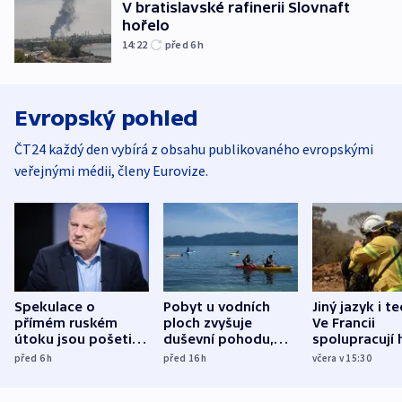
V bratislavské rafinerii Slovnaft
hořelo
14:22
před 6
h
Evropský pohled
ČT24 každý den vybírá z obsahu publikovaného evropskými
veřejnými médii, členy Eurovize.
Spekulace o
Pobyt u vodních
Jiný jazyk i t
přímém ruském
ploch zvyšuje
Ve Francii
útoku jsou pošetilé,
duševní pohodu,
spolupracují h
míní estonský
ukázala
různých zemí
před 6
h
před 16
h
včera v 15:30
bezpečnostní
mezinárodní studie
expert