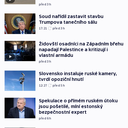
před 3
h
Soud nařídil zastavit stavbu
Trumpova tanečního sálu
17:21
před 3
h
Židovští osadníci na Západním břehu
napadají Palestince a kritizují i
vlastní armádu
před 3
h
Slovensko instaluje ruské kamery,
tvrdí opoziční hnutí
12:27
před 5
h
Spekulace o přímém ruském útoku
jsou pošetilé, míní estonský
bezpečnostní expert
před 6
h