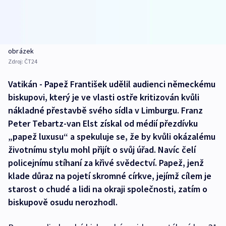
obrázek
Zdroj:
ČT24
Vatikán - Papež František udělil audienci německému
biskupovi, který je ve vlasti ostře kritizován kvůli
nákladné přestavbě svého sídla v Limburgu. Franz
Peter Tebartz-van Elst získal od médií přezdívku
„papež luxusu“ a spekuluje se, že by kvůli okázalému
životnímu stylu mohl přijít o svůj úřad. Navíc čelí
policejnímu stíhaní za křivé svědectví. Papež, jenž
klade důraz na pojetí skromné církve, jejímž cílem je
starost o chudé a lidi na okraji společnosti, zatím o
biskupově osudu nerozhodl.