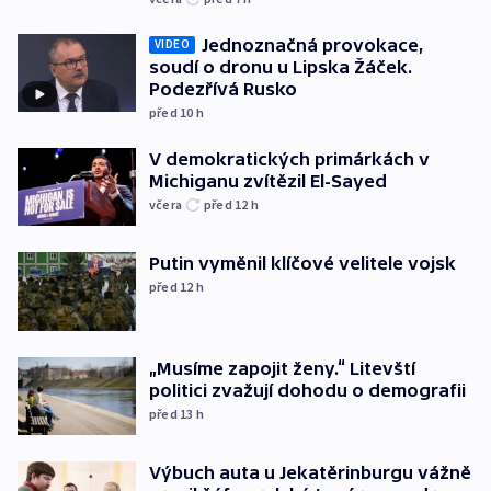
Jednoznačná provokace,
VIDEO
soudí o dronu u Lipska Žáček.
Podezřívá Rusko
před 10
h
V demokratických primárkách v
Michiganu zvítězil El-Sayed
včera
před 12
h
Putin vyměnil klíčové velitele vojsk
před 12
h
„Musíme zapojit ženy.“ Litevští
politici zvažují dohodu o demografii
před 13
h
Výbuch auta u Jekatěrinburgu vážně