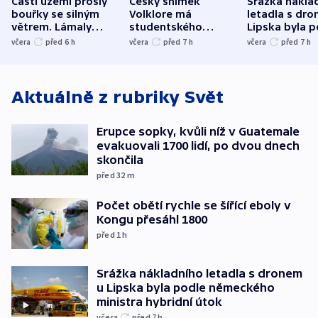
Částí území prošly
Český snímek
Srážka nákla
bouřky se silným
Volklore má
letadla s dr
větrem. Lámaly
studentského
Lipska byla p
stromy a poničily
Oscara, zabojuje o
německého mi
včera
před 6
h
včera
před 7
h
včera
před 7
h
střechu
cenu za krátký film
hybridní útok
Aktuálně z rubriky
Svět
Erupce sopky, kvůli níž v Guatemale
evakuovali 1700 lidí, po dvou dnech
skončila
před 32
m
Počet obětí rychle se šířící eboly v
Kongu přesáhl 1800
před 1
h
Srážka nákladního letadla s dronem
u Lipska byla podle německého
ministra hybridní útok
včera
před 7
h