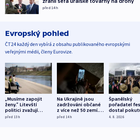
zranil šéfa uralské továrny na drony
před 14
h
Evropský pohled
ČT24 každý den vybírá z obsahu publikovaného evropskými
veřejnými médii, členy Eurovize.
„Musíme zapojit
Na Ukrajině jsou
Španělský
ženy.“ Litevští
zadržováni občané
pořadatel fes
politici zvažují
z více než 50 zemí.
dostal pokut
dohodu o
Bojovali na straně
nekalé prakti
před 13
h
před 14
h
4. 8. 2026
demografii
Ruska