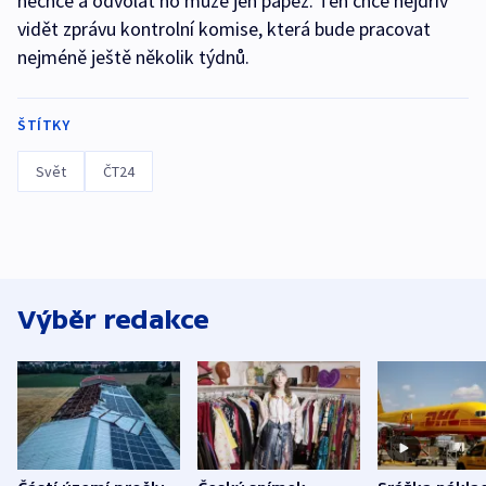
nechce a odvolat ho může jen papež. Ten chce nejdřív
vidět zprávu kontrolní komise, která bude pracovat
nejméně ještě několik týdnů.
ŠTÍTKY
Svět
ČT24
Výběr redakce