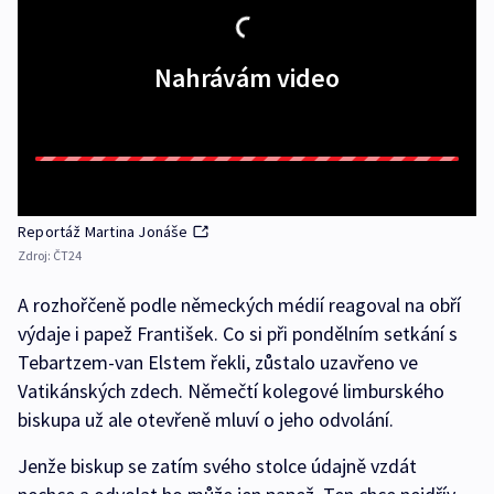
Nahrávám video
Reportáž Martina Jonáše
Zdroj:
ČT24
A rozhořčeně podle německých médií reagoval na obří
výdaje i papež František. Co si při pondělním setkání s
Tebartzem-van Elstem řekli, zůstalo uzavřeno ve
Vatikánských zdech. Němečtí kolegové limburského
biskupa už ale otevřeně mluví o jeho odvolání.
Jenže biskup se zatím svého stolce údajně vzdát