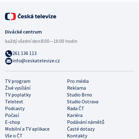
Divácké centrum
každý všední den:
8:00—16:00 hodin
261 136 113
info@ceskatelevize.cz
TV program
Pro média
Živé vysílání
Reklama
TV poplatky
Studio Brno
Teletext
Studio Ostrava
Podcasty
Rada ČT
Počasí
Kariéra
E-shop
Podávání námětů
Mobilní a TV aplikace
Časté dotazy
Vše o ČT
Kontakty