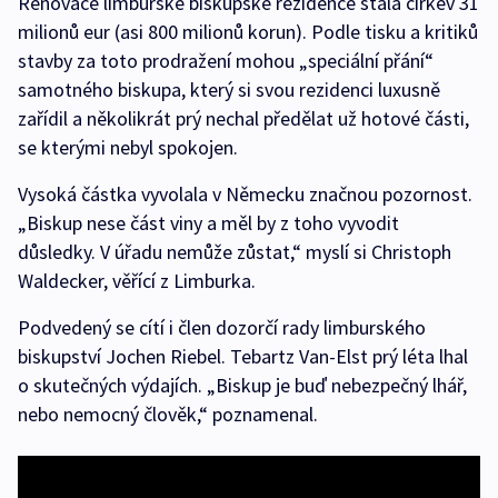
Renovace limburské biskupské rezidence stála církev 31
milionů eur (asi 800 milionů korun). Podle tisku a kritiků
stavby za toto prodražení mohou „speciální přání“
samotného biskupa, který si svou rezidenci luxusně
zařídil a několikrát prý nechal předělat už hotové části,
se kterými nebyl spokojen.
Vysoká částka vyvolala v Německu značnou pozornost.
„Biskup nese část viny a měl by z toho vyvodit
důsledky. V úřadu nemůže zůstat,“ myslí si Christoph
Waldecker, věřící z Limburka.
Podvedený se cítí i člen dozorčí rady limburského
biskupství Jochen Riebel. Tebartz Van-Elst prý léta lhal
o skutečných výdajích. „Biskup je buď nebezpečný lhář,
nebo nemocný člověk,“ poznamenal.