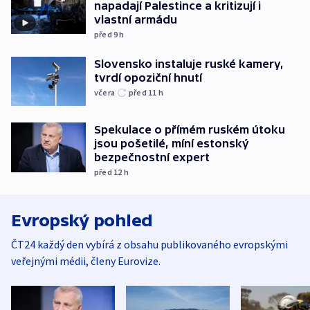
napadají Palestince a kritizují i
vlastní armádu
před 9
h
Slovensko instaluje ruské kamery,
tvrdí opoziční hnutí
včera
před 11
h
Spekulace o přímém ruském útoku
jsou pošetilé, míní estonský
bezpečnostní expert
před 12
h
Evropský pohled
ČT24 každý den vybírá z obsahu publikovaného evropskými
veřejnými médii, členy Eurovize.