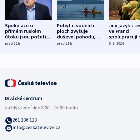
Spekulace o
Pobyt u vodních
Jiný jazyk i t
přímém ruském
ploch zvyšuje
Ve Francii
útoku jsou pošetilé,
duševní pohodu,
spolupracují h
míní estonský
ukázala
různých zemí
před 12
h
před 21
h
6. 8. 2026
bezpečnostní
mezinárodní studie
expert
Divácké centrum
každý všední den:
8:00—16:00 hodin
261 136 113
info@ceskatelevize.cz