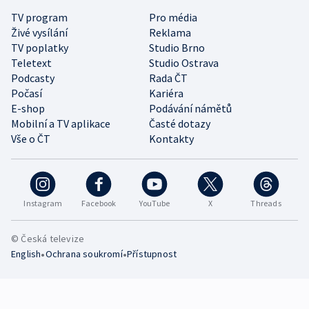
TV program
Pro média
Živé vysílání
Reklama
TV poplatky
Studio Brno
Teletext
Studio Ostrava
Podcasty
Rada ČT
Počasí
Kariéra
E-shop
Podávání námětů
Mobilní a TV aplikace
Časté dotazy
Vše o ČT
Kontakty
Instagram
Facebook
YouTube
X
Threads
© Česká televize
•
•
English
Ochrana soukromí
Přístupnost