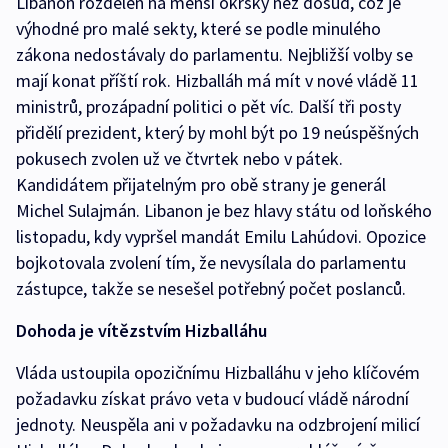
Libanon rozdělen na menší okrsky než dosud, což je
výhodné pro malé sekty, které se podle minulého
zákona nedostávaly do parlamentu. Nejbližší volby se
mají konat příští rok. Hizballáh má mít v nové vládě 11
ministrů, prozápadní politici o pět víc. Další tři posty
přidělí prezident, který by mohl být po 19 neúspěšných
pokusech zvolen už ve čtvrtek nebo v pátek.
Kandidátem přijatelným pro obě strany je generál
Michel Sulajmán. Libanon je bez hlavy státu od loňského
listopadu, kdy vypršel mandát Emilu Lahúdovi. Opozice
bojkotovala zvolení tím, že nevysílala do parlamentu
zástupce, takže se nesešel potřebný počet poslanců.
Dohoda je vítězstvím Hizballáhu
Vláda ustoupila opozičnímu Hizballáhu v jeho klíčovém
požadavku získat právo veta v budoucí vládě národní
jednoty. Neuspěla ani v požadavku na odzbrojení milicí