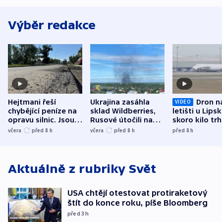
Výběr redakce
Hejtmani řeší
Ukrajina zasáhla
Dron n
VIDEO
chybějící peníze na
sklad Wildberries,
letišti u Lips
opravu silnic. Jsou
Rusové útočili na
skoro kilo trh
nenárokové, namítá
trh, hasiče či
indicie ukazuj
včera
před 8
h
včera
před 8
h
před 8
h
ministerstvo
stadion
Rusko
Aktuálně z rubriky
Svět
USA chtějí otestovat protiraketový
štít do konce roku, píše Bloomberg
před 3
h