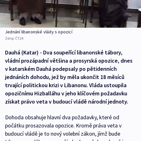
Jednání libanonské vlády s opozicí
Zdroj:
ČT24
Dauhá (Katar) - Dva soupeřící libanonské tábory,
vládní prozápadní většina a prosyrská opozice, dnes
v katarském Dauhá podepsaly po pětidenních
jednáních dohodu, jež by měla ukončit 18 měsíců
trvající politickou krizi v Libanonu. Vláda ustoupila
opozičnímu Hizballáhu v jeho klíčovém požadavku
získat právo veta v budoucí vládě národní jednoty.
Dohoda obsahuje hlavní dva požadavky, které od
počátku prosazovala opozice. Kromě práva veta v
budoucí vládě je to nový volební zákon, jímž bude