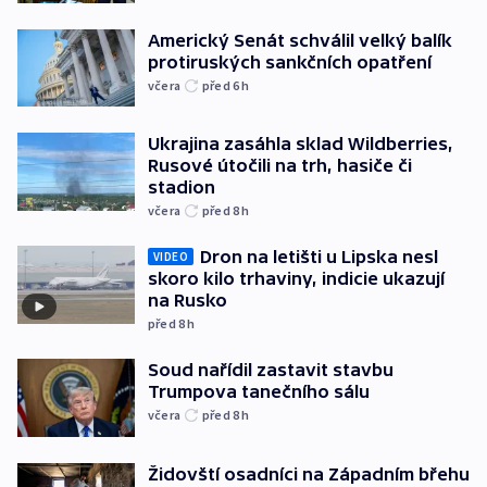
Americký Senát schválil velký balík
protiruských sankčních opatření
včera
před 6
h
Ukrajina zasáhla sklad Wildberries,
Rusové útočili na trh, hasiče či
stadion
včera
před 8
h
Dron na letišti u Lipska nesl
VIDEO
skoro kilo trhaviny, indicie ukazují
na Rusko
před 8
h
Soud nařídil zastavit stavbu
Trumpova tanečního sálu
včera
před 8
h
Židovští osadníci na Západním břehu