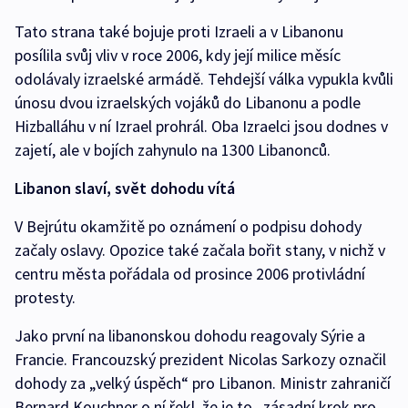
Tato strana také bojuje proti Izraeli a v Libanonu
posílila svůj vliv v roce 2006, kdy její milice měsíc
odolávaly izraelské armádě. Tehdejší válka vypukla kvůli
únosu dvou izraelských vojáků do Libanonu a podle
Hizballáhu v ní Izrael prohrál. Oba Izraelci jsou dodnes v
zajetí, ale v bojích zahynulo na 1300 Libanonců.
Libanon slaví, svět dohodu vítá
V Bejrútu okamžitě po oznámení o podpisu dohody
začaly oslavy. Opozice také začala bořit stany, v nichž v
centru města pořádala od prosince 2006 protivládní
protesty.
Jako první na libanonskou dohodu reagovaly Sýrie a
Francie. Francouzský prezident Nicolas Sarkozy označil
dohody za „velký úspěch“ pro Libanon. Ministr zahraničí
Bernard Kouchner o ní řekl, že je to „zásadní krok pro