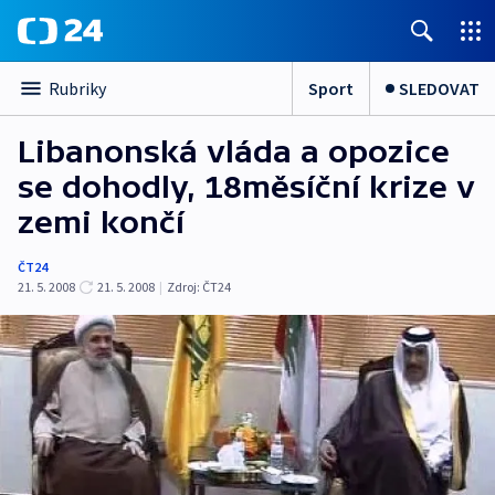
Sport
SLEDOVAT
Rubriky
Libanonská vláda a opozice
se dohodly, 18měsíční krize v
zemi končí
ČT24
21. 5. 2008
21. 5. 2008
|
Zdroj:
ČT24