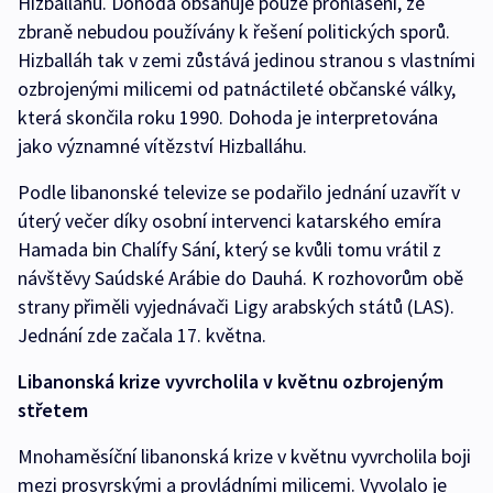
Hizballáhu. Dohoda obsahuje pouze prohlášení, že
zbraně nebudou používány k řešení politických sporů.
Hizballáh tak v zemi zůstává jedinou stranou s vlastními
ozbrojenými milicemi od patnáctileté občanské války,
která skončila roku 1990. Dohoda je interpretována
jako významné vítězství Hizballáhu.
Podle libanonské televize se podařilo jednání uzavřít v
úterý večer díky osobní intervenci katarského emíra
Hamada bin Chalífy Sání, který se kvůli tomu vrátil z
návštěvy Saúdské Arábie do Dauhá. K rozhovorům obě
strany přiměli vyjednávači Ligy arabských států (LAS).
Jednání zde začala 17. května.
Libanonská krize vyvrcholila v květnu ozbrojeným
střetem
Mnohaměsíční libanonská krize v květnu vyvrcholila boji
mezi prosyrskými a provládními milicemi. Vyvolalo je