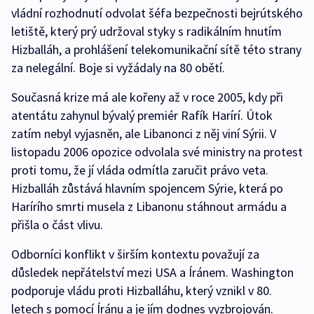
vládní rozhodnutí odvolat šéfa bezpečnosti bejrútského
letiště, který prý udržoval styky s radikálním hnutím
Hizballáh, a prohlášení telekomunikační sítě této strany
za nelegální. Boje si vyžádaly na 80 obětí.
Současná krize má ale kořeny až v roce 2005, kdy při
atentátu zahynul bývalý premiér Rafík Harírí. Útok
zatím nebyl vyjasněn, ale Libanonci z něj viní Sýrii. V
listopadu 2006 opozice odvolala své ministry na protest
proti tomu, že jí vláda odmítla zaručit právo veta.
Hizballáh zůstává hlavním spojencem Sýrie, která po
Harírího smrti musela z Libanonu stáhnout armádu a
přišla o část vlivu.
Odborníci konflikt v širším kontextu považují za
důsledek nepřátelství mezi USA a Íránem. Washington
podporuje vládu proti Hizballáhu, který vznikl v 80.
letech s pomocí Íránu a je jím dodnes vyzbrojován.