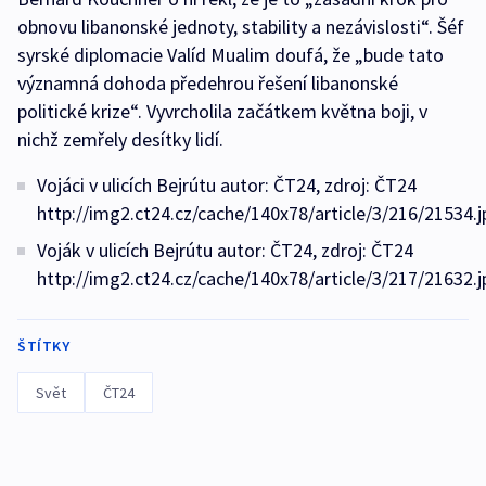
obnovu libanonské jednoty, stability a nezávislosti“. Šéf
syrské diplomacie Valíd Mualim doufá, že „bude tato
významná dohoda předehrou řešení libanonské
politické krize“. Vyvrcholila začátkem května boji, v
nichž zemřely desítky lidí.
Vojáci v ulicích Bejrútu autor: ČT24, zdroj: ČT24
http://img2.ct24.cz/cache/140x78/article/3/216/21534.j
Voják v ulicích Bejrútu autor: ČT24, zdroj: ČT24
http://img2.ct24.cz/cache/140x78/article/3/217/21632.j
ŠTÍTKY
Svět
ČT24