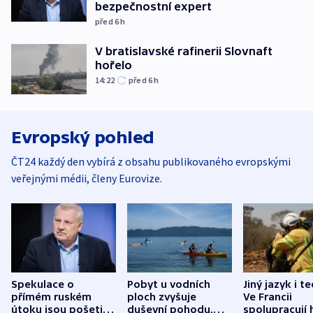
bezpečnostní expert
před 6
h
V bratislavské rafinerii Slovnaft
hořelo
14:22
před 6
h
Evropský pohled
ČT24 každý den vybírá z obsahu publikovaného evropskými
veřejnými médii, členy Eurovize.
Spekulace o
Pobyt u vodních
Jiný jazyk i t
přímém ruském
ploch zvyšuje
Ve Francii
útoku jsou pošetilé,
duševní pohodu,
spolupracují h