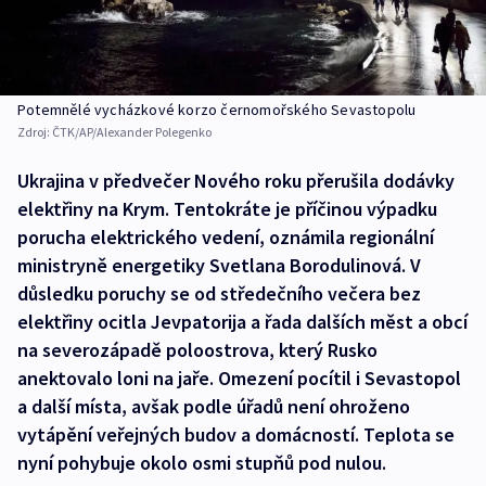
Potemnělé vycházkové korzo černomořského Sevastopolu
Zdroj:
ČTK/AP/Alexander Polegenko
Ukrajina v předvečer Nového roku přerušila dodávky
elektřiny na Krym. Tentokráte je příčinou výpadku
porucha elektrického vedení, oznámila regionální
ministryně energetiky Svetlana Borodulinová. V
důsledku poruchy se od středečního večera bez
elektřiny ocitla Jevpatorija a řada dalších měst a obcí
na severozápadě poloostrova, který Rusko
anektovalo loni na jaře. Omezení pocítil i Sevastopol
a další místa, avšak podle úřadů není ohroženo
vytápění veřejných budov a domácností. Teplota se
nyní pohybuje okolo osmi stupňů pod nulou.