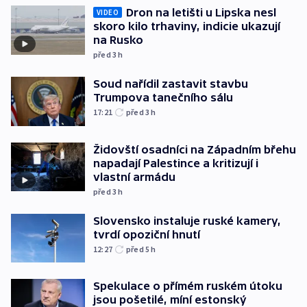
Dron na letišti u Lipska nesl
VIDEO
skoro kilo trhaviny, indicie ukazují
na Rusko
před 3
h
Soud nařídil zastavit stavbu
Trumpova tanečního sálu
17:21
před 3
h
Židovští osadníci na Západním břehu
napadají Palestince a kritizují i
vlastní armádu
před 3
h
Slovensko instaluje ruské kamery,
tvrdí opoziční hnutí
12:27
před 5
h
Spekulace o přímém ruském útoku
jsou pošetilé, míní estonský