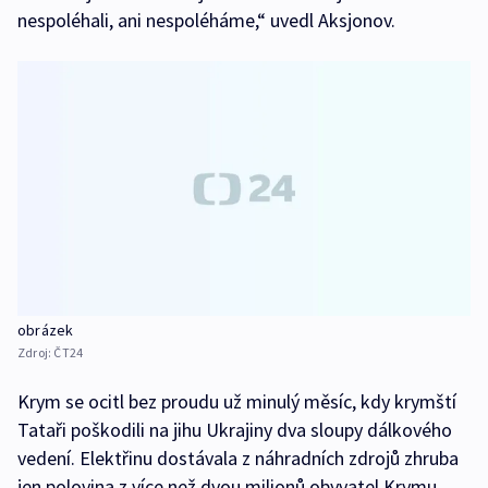
nespoléhali, ani nespoléháme,“ uvedl Aksjonov.
obrázek
Zdroj:
ČT24
Krym se ocitl bez proudu už minulý měsíc, kdy krymští
Tataři poškodili na jihu Ukrajiny dva sloupy dálkového
vedení. Elektřinu dostávala z náhradních zdrojů zhruba
jen polovina z více než dvou milionů obyvatel Krymu,