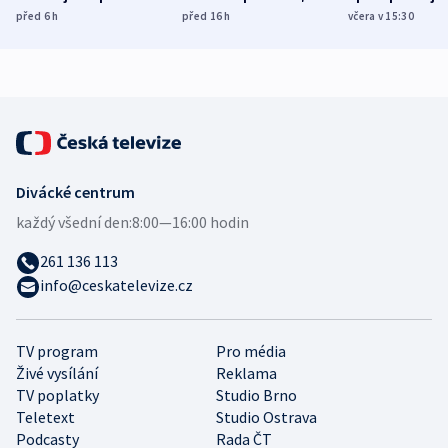
míní estonský
ukázala
různých zemí
před 6
h
před 16
h
včera v 15:30
bezpečnostní
mezinárodní studie
expert
Divácké centrum
každý všední den:
8:00—16:00 hodin
261 136 113
info@ceskatelevize.cz
TV program
Pro média
Živé vysílání
Reklama
TV poplatky
Studio Brno
Teletext
Studio Ostrava
Podcasty
Rada ČT