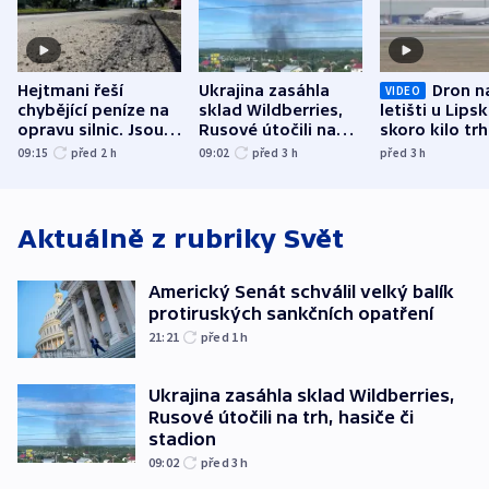
Hejtmani řeší
Ukrajina zasáhla
Dron n
VIDEO
chybějící peníze na
sklad Wildberries,
letišti u Lips
opravu silnic. Jsou
Rusové útočili na
skoro kilo trh
nenárokové, namítá
trh, hasiče či
indicie ukazuj
09:15
před 2
h
09:02
před 3
h
před 3
h
ministerstvo
stadion
Rusko
Aktuálně z rubriky
Svět
Americký Senát schválil velký balík
protiruských sankčních opatření
21:21
před 1
h
Ukrajina zasáhla sklad Wildberries,
Rusové útočili na trh, hasiče či
stadion
09:02
před 3
h