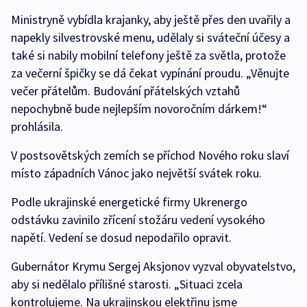
Ministryně vybídla krajanky, aby ještě přes den uvařily a
napekly silvestrovské menu, udělaly si sváteční účesy a
také si nabily mobilní telefony ještě za světla, protože
za večerní špičky se dá čekat vypínání proudu. „Věnujte
večer přátelům. Budování přátelských vztahů
nepochybně bude nejlepším novoročním dárkem!“
prohlásila.
V postsovětských zemích se příchod Nového roku slaví
místo západních Vánoc jako největší svátek roku.
Podle ukrajinské energetické firmy Ukrenergo
odstávku zavinilo zřícení stožáru vedení vysokého
napětí. Vedení se dosud nepodařilo opravit.
Gubernátor Krymu Sergej Aksjonov vyzval obyvatelstvo,
aby si nedělalo přílišné starosti. „Situaci zcela
kontrolujeme. Na ukrajinskou elektřinu jsme