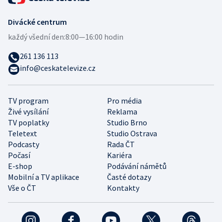
Divácké centrum
každý všední den:
8:00—16:00 hodin
261 136 113
info@ceskatelevize.cz
TV program
Pro média
Živé vysílání
Reklama
TV poplatky
Studio Brno
Teletext
Studio Ostrava
Podcasty
Rada ČT
Počasí
Kariéra
E-shop
Podávání námětů
Mobilní a TV aplikace
Časté dotazy
Vše o ČT
Kontakty