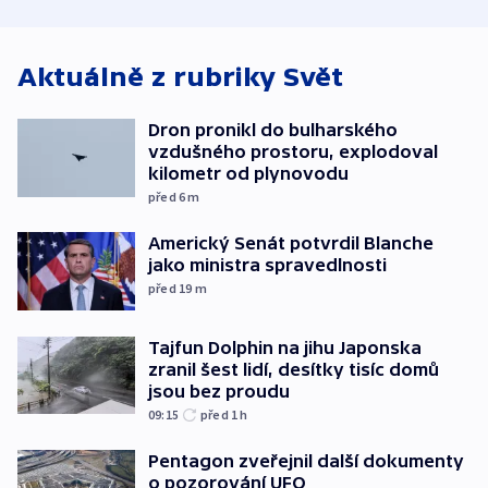
explodoval kilometr
útoku
od plynovodu
Aktuálně z rubriky
Svět
Dron pronikl do bulharského
vzdušného prostoru, explodoval
kilometr od plynovodu
před 6
m
Americký Senát potvrdil Blanche
jako ministra spravedlnosti
před 19
m
Tajfun Dolphin na jihu Japonska
zranil šest lidí, desítky tisíc domů
jsou bez proudu
09:15
před 1
h
Pentagon zveřejnil další dokumenty
o pozorování UFO