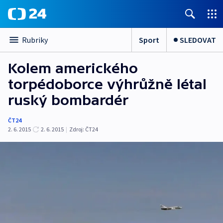
Sport
SLEDOVAT
Rubriky
Kolem amerického
torpédoborce výhrůžně létal
ruský bombardér
ČT24
2. 6. 2015
2. 6. 2015
|
Zdroj:
ČT24