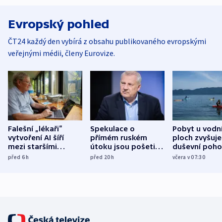
Evropský pohled
ČT24 každý den vybírá z obsahu publikovaného evropskými
veřejnými médii, členy Eurovize.
Falešní „lékaři“
Spekulace o
Pobyt u vodn
vytvoření AI šíří
přímém ruském
ploch zvyšuje
mezi staršími
útoku jsou pošetilé,
duševní poho
Poláky nebezpečné
míní estonský
ukázala
před 6
h
před 20
h
včera v 07:30
zdravotní rady
bezpečnostní
mezinárodní 
expert