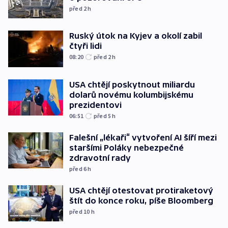
před 2
h
Ruský útok na Kyjev a okolí zabil
čtyři lidi
08:20
před 2
h
USA chtějí poskytnout miliardu
dolarů novému kolumbijskému
prezidentovi
06:51
před 5
h
Falešní „lékaři“ vytvoření AI šíří mezi
staršími Poláky nebezpečné
zdravotní rady
před 6
h
USA chtějí otestovat protiraketový
štít do konce roku, píše Bloomberg
před 10
h