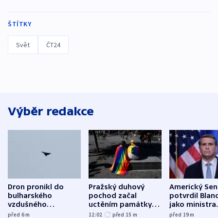
ŠTÍTKY
Svět
ČT24
Výběr redakce
Dron pronikl do
Pražský duhový
Americký Sen
bulharského
pochod začal
potvrdil Blan
vzdušného
uctěním památky
jako ministra
prostoru,
obětí berlínského
spravedlnost
před 6
m
12:02
před 15
m
před 19
m