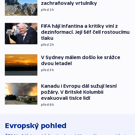
zachraňovaly vrtulníky
před 1
h
FIFA hájí Infantina a kritiky viní z
dezinformací. Její šéf čelí rostoucímu
tlaku
před 2
h
V Sydney málem došlo ke srážce
dvou letadel
před 3
h
Kanadu i Evropu dál sužují lesní
požáry. V Britské Kolumbii
evakuovali tisíce lidí
před 6
h
Evropský pohled