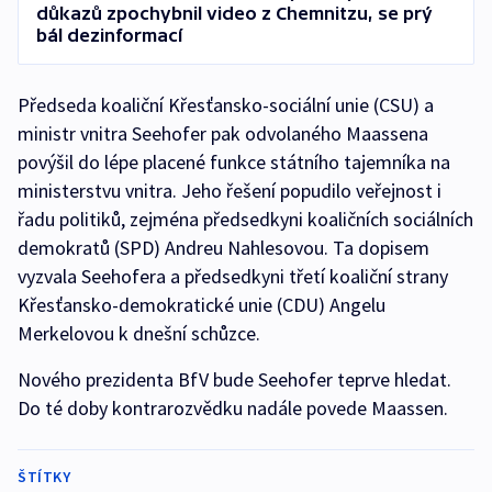
důkazů zpochybnil video z Chemnitzu, se prý
bál dezinformací
Předseda koaliční Křesťansko-sociální unie (CSU) a
ministr vnitra Seehofer pak odvolaného Maassena
povýšil do lépe placené funkce státního tajemníka na
ministerstvu vnitra. Jeho řešení popudilo veřejnost i
řadu politiků, zejména předsedkyni koaličních sociálních
demokratů (SPD) Andreu Nahlesovou. Ta dopisem
vyzvala Seehofera a předsedkyni třetí koaliční strany
Křesťansko-demokratické unie (CDU) Angelu
Merkelovou k dnešní schůzce.
Nového prezidenta BfV bude Seehofer teprve hledat.
Do té doby kontrarozvědku nadále povede Maassen.
ŠTÍTKY