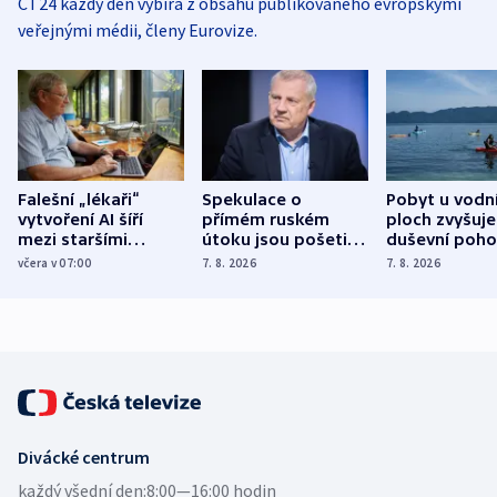
ČT24 každý den vybírá z obsahu publikovaného evropskými
veřejnými médii, členy Eurovize.
Falešní „lékaři“
Spekulace o
Pobyt u vodn
vytvoření AI šíří
přímém ruském
ploch zvyšuje
mezi staršími
útoku jsou pošetilé,
duševní poho
Poláky nebezpečné
míní estonský
ukázala
včera v 07:00
7. 8. 2026
7. 8. 2026
zdravotní rady
bezpečnostní
mezinárodní 
expert
Divácké centrum
každý všední den:
8:00—16:00 hodin