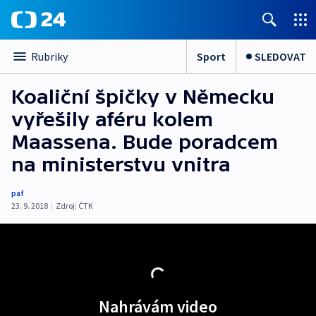
Sport
SLEDOVAT
Rubriky
Koaliční špičky v Německu
vyřešily aféru kolem
Maassena. Bude poradcem
na ministerstvu vnitra
paf
23. 9. 2018
|
Zdroj:
ČTK
Nahrávám video