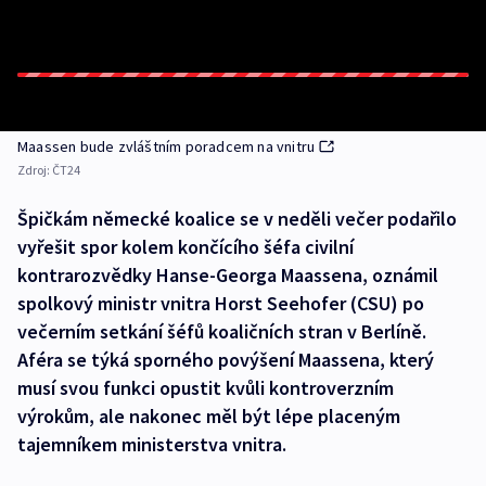
Maassen bude zvláštním poradcem na vnitru
Zdroj:
ČT24
Špičkám německé koalice se v neděli večer podařilo
vyřešit spor kolem končícího šéfa civilní
kontrarozvědky Hanse-Georga Maassena, oznámil
spolkový ministr vnitra Horst Seehofer (CSU) po
večerním setkání šéfů koaličních stran v Berlíně.
Aféra se týká sporného povýšení Maassena, který
musí svou funkci opustit kvůli kontroverzním
výrokům, ale nakonec měl být lépe placeným
tajemníkem ministerstva vnitra.