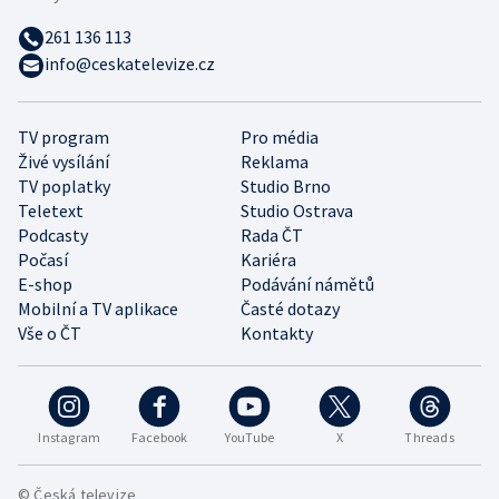
261 136 113
info@ceskatelevize.cz
TV program
Pro média
Živé vysílání
Reklama
TV poplatky
Studio Brno
Teletext
Studio Ostrava
Podcasty
Rada ČT
Počasí
Kariéra
E-shop
Podávání námětů
Mobilní a TV aplikace
Časté dotazy
Vše o ČT
Kontakty
Instagram
Facebook
YouTube
X
Threads
© Česká televize