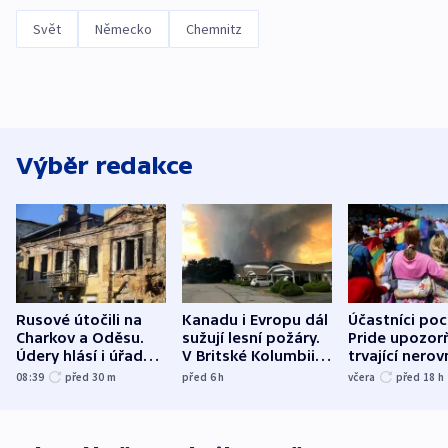
Svět
Německo
Chemnitz
Výběr redakce
Rusové útočili na
Kanadu i Evropu dál
Účastníci po
Charkov a Oděsu.
sužují lesní požáry.
Pride upozorň
Údery hlásí i úřady v
V Britské Kolumbii
trvající nerov
Bělgorodu
evakuovali tisíce lidí
společensko
08:39
před 30
m
před 6
h
včera
před 18
h
atmosféru