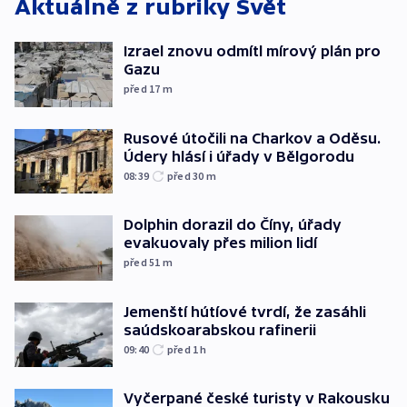
Aktuálně z rubriky
Svět
Izrael znovu odmítl mírový plán pro
Gazu
před 17
m
Rusové útočili na Charkov a Oděsu.
Údery hlásí i úřady v Bělgorodu
08:39
před 30
m
Dolphin dorazil do Číny, úřady
evakuovaly přes milion lidí
před 51
m
Jemenští hútíové tvrdí, že zasáhli
saúdskoarabskou rafinerii
09:40
před 1
h
Vyčerpané české turisty v Rakousku