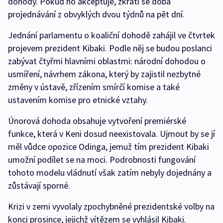
dohody. Pokud ho akceptuje, zkrátí se doba
projednávání z obvyklých dvou týdnů na pět dní.
Jednání parlamentu o koaliční dohodě zahájil ve čtvrtek
projevem prezident Kibaki. Podle něj se budou poslanci
zabývat čtyřmi hlavními oblastmi: národní dohodou o
usmíření, návrhem zákona, který by zajistil nezbytné
změny v ústavě, zřízením smírčí komise a také
ustavením komise pro etnické vztahy.
Únorová dohoda obsahuje vytvoření premiérské
funkce, která v Keni dosud neexistovala. Ujmout by se jí
měl vůdce opozice Odinga, jemuž tím prezident Kibaki
umožní podílet se na moci. Podrobnosti fungování
tohoto modelu vládnutí však zatím nebyly dojednány a
zůstávají sporné.
Krizi v zemi vyvolaly zpochybněné prezidentské volby na
konci prosince, jejichž vítězem se vyhlásil Kibaki.