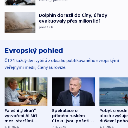
Dolphin dorazil do Číny, úřady
evakuovaly přes milion lidí
před 15
h
Evropský pohled
ČT24 každý den vybírá z obsahu publikovaného evropskými
veřejnými médii, členy Eurovize.
Falešní „lékaři“
Spekulace o
Pobyt u vodn
vytvoření AI šíří
přímém ruském
ploch zvyšuje
mezi staršími
útoku jsou pošetilé,
duševní poho
Poláky nebezpečné
míní estonský
ukázala
8. 8. 2026
7. 8. 2026
7. 8. 2026