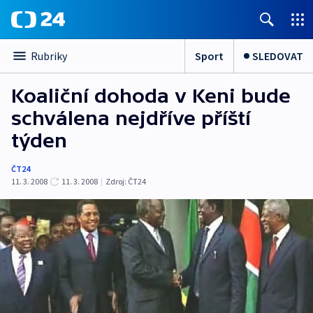
Sport
SLEDOVAT
Rubriky
Koaliční dohoda v Keni bude
schválena nejdříve příští
týden
ČT24
11. 3. 2008
11. 3. 2008
|
Zdroj:
ČT24