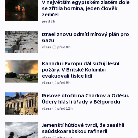
V největším egyptském zlatém dole
se zřítila hornina, jeden člověk
zemřel
před 2
h
Izrael znovu odmítl mírový plán pro
Gazu
včera
před 8
h
Kanadu i Evropu dál sužují lesní
požáry. V Britské Kolumbii
evakuovali tisíce lidí
včera
před 9
h
Rusové útočili na Charkov a Oděsu.
Údery hlásí i úřady v Bělgorodu
včera
před 12
h
Jemenští hútíové tvrdí, že zasáhli
saúdskoarabskou rafinerii
včera
před 13
h