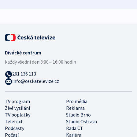
zdravotní rady
bezpečnostní
mezinárodní 
expert
Divácké centrum
každý všední den:
8:00—16:00 hodin
261 136 113
info@ceskatelevize.cz
TV program
Pro média
Živé vysílání
Reklama
TV poplatky
Studio Brno
Teletext
Studio Ostrava
Podcasty
Rada ČT
Počasí
Kariéra