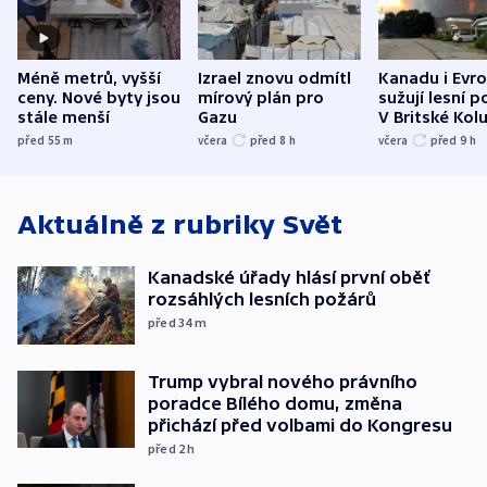
Méně metrů, vyšší
Izrael znovu odmítl
Kanadu i Evro
ceny. Nové byty jsou
mírový plán pro
sužují lesní p
stále menší
Gazu
V Britské Kol
evakuovali tis
před 55
m
včera
před 8
h
včera
před 9
h
Aktuálně z rubriky
Svět
Kanadské úřady hlásí první oběť
rozsáhlých lesních požárů
před 34
m
Trump vybral nového právního
poradce Bílého domu, změna
přichází před volbami do Kongresu
před 2
h