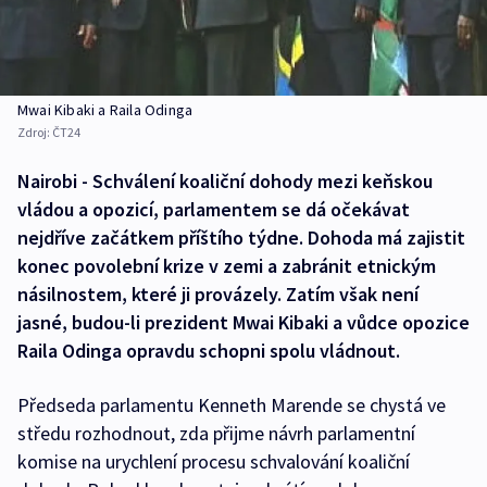
Mwai Kibaki a Raila Odinga
Zdroj:
ČT24
Nairobi - Schválení koaliční dohody mezi keňskou
vládou a opozicí, parlamentem se dá očekávat
nejdříve začátkem příštího týdne. Dohoda má zajistit
konec povolební krize v zemi a zabránit etnickým
násilnostem, které ji provázely. Zatím však není
jasné, budou-li prezident Mwai Kibaki a vůdce opozice
Raila Odinga opravdu schopni spolu vládnout.
Předseda parlamentu Kenneth Marende se chystá ve
středu rozhodnout, zda přijme návrh parlamentní
komise na urychlení procesu schvalování koaliční