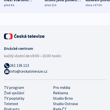
mezi staršími
útoku jsou pošetilé,
duševní poho
Poláky nebezpečné
míní estonský
ukázala
před 8
h
před 22
h
včera v 07:30
zdravotní rady
bezpečnostní
mezinárodní 
expert
Divácké centrum
každý všední den:
8:00—16:00 hodin
261 136 113
info@ceskatelevize.cz
TV program
Pro média
Živé vysílání
Reklama
TV poplatky
Studio Brno
Teletext
Studio Ostrava
Podcasty
Rada ČT