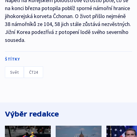
Napětí na Korejském poloostrově vzrostlo poté, co se
na konci března potopila poblíž sporné námořní hranice
jihokorejská korveta Čchonan. O život přišlo nejméně
38 námořníků ze 104, 58 jich stále zůstává nezvěstných.
Jižní Korea podezřívá z potopení lodě svého severního
souseda.
ŠTÍTKY
Svět
ČT24
Výběr redakce