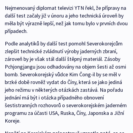
Nejmenovaný diplomat televizi YTN řekl, že přípravy na
další test začaly již v únoru a jeho technická úroveň by
měla být výrazně lepší, než jak tomu bylo v prvních dvou
případech.
Podle analytiků by další test pomohl Severokorejcům
zlepšit technické zvládnutí výroby jaderných zbraní,
zároveň by je však stál další štěpný materiál. Zásoby
Pchjongjangu jsou odhadovány na objem šesti až osmi
bomb. Severokorejský vůdce Kim Čong-il by se měl v
brzké době rovněž vydat do Číny, která se jako jediná
jeho režimu v některých otázkách zastává. Na pořadu
jednání má být i otázka případného obnovení
šestistranných rozhovorů o severokorejském jaderném
programu za účasti USA, Ruska, Číny, Japonska a Jižní
Koreje.