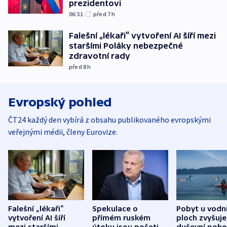
prezidentovi
06:51
před 7
h
Falešní „lékaři“ vytvoření AI šíří mezi
staršími Poláky nebezpečné
zdravotní rady
před 8
h
Evropský pohled
ČT24 každý den vybírá z obsahu publikovaného evropskými
veřejnými médii, členy Eurovize.
Falešní „lékaři“
Spekulace o
Pobyt u vodn
vytvoření AI šíří
přímém ruském
ploch zvyšuje