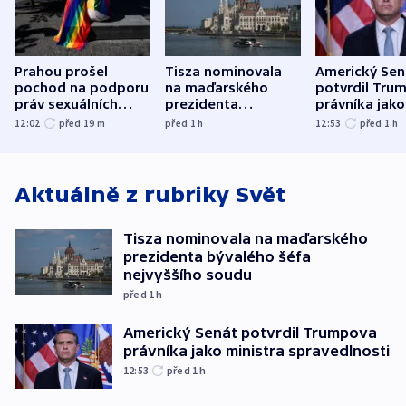
Prahou prošel
Tisza nominovala
Americký Sen
pochod na podporu
na maďarského
potvrdil Tru
práv sexuálních
prezidenta
právníka jako
menšin
bývalého šéfa
ministra
12:02
před 19
m
před 1
h
12:53
před 1
h
nejvyššího soudu
spravedlnost
Aktuálně z rubriky
Svět
Tisza nominovala na maďarského
prezidenta bývalého šéfa
nejvyššího soudu
před 1
h
Americký Senát potvrdil Trumpova
právníka jako ministra spravedlnosti
12:53
před 1
h