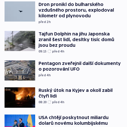
Dron pronikl do bulharského
vzdušného prostoru, explodoval
kilometr od plynovodu
před 2
h
Tajfun Dolphin na jihu Japonska
zranil šest lidí, desítky tisíc domů
jsou bez proudu
09:15
před 4
h
Pentagon zveřejnil další dokumenty
o pozorování UFO
před 4
h
Ruský útok na Kyjev a okolí zabil
čtyři lidi
08:20
před 4
h
USA chtějí poskytnout miliardu
dolarů novému kolumbijskému