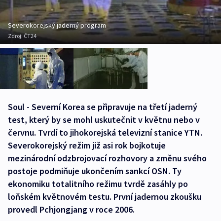
Severokorejský jaderný program
Zdroj:
ČT24
Soul - Severní Korea se připravuje na třetí jaderný
test, který by se mohl uskutečnit v květnu nebo v
červnu. Tvrdí to jihokorejská televizní stanice YTN.
Severokorejský režim již asi rok bojkotuje
mezinárodní odzbrojovací rozhovory a změnu svého
postoje podmiňuje ukončením sankcí OSN. Ty
ekonomiku totalitního režimu tvrdě zasáhly po
loňském květnovém testu. První jadernou zkoušku
provedl Pchjongjang v roce 2006.