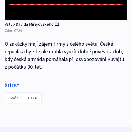
Vstup Davida Miřejovského
Zdroj:
ČT24
O zakázky mají zájem firmy z celého světa. Česká
republika by zde ale mohla využít dobré pověsti z dob,
kdy česká armáda pomáhala při osvobozování Kuvajtu
z počátku 90. let.
ŠTÍTKY
Svět
ČT24