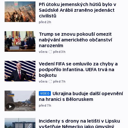
Při útoku jemenských hútiů bylo v
Saúdské Arábii zraněno jedenáct
civilistů
před 2
h
Trump se znovu pokouší omezit
nabývání amerického občanství
narozením
včera
před 3
h
Vedení FIFA se omluvilo za chyby a
podpořilo Infantina. UEFA trvá na
bojkotu
včera
před 7
h
Ukrajina buduje další opevnění
VIDEO
na hranici s Běloruskem
před 7
h
Incidenty s drony na letišti v Lipsku
vyšetřuje Německo jako úmyslný