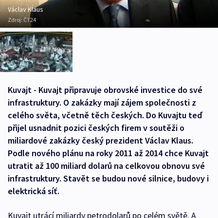
Václav Klaus
Zdroj:
ČT24
Kuvajt - Kuvajt připravuje obrovské investice do své
infrastruktury. O zakázky mají zájem společnosti z
celého světa, včetně těch českých. Do Kuvajtu teď
přijel usnadnit pozici českých firem v soutěži o
miliardové zakázky český prezident Václav Klaus.
Podle nového plánu na roky 2011 až 2014 chce Kuvajt
utratit až 100 miliard dolarů na celkovou obnovu své
infrastruktury. Stavět se budou nové silnice, budovy i
elektrická síť.
Kuvajt utrácí miliardy petrodolarů po celém světě. A