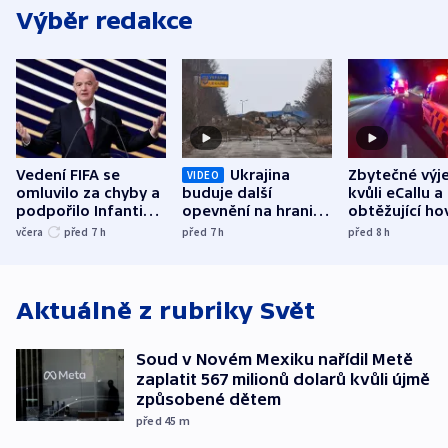
Výběr redakce
Vedení FIFA se
Ukrajina
Zbytečné výj
VIDEO
omluvilo za chyby a
buduje další
kvůli eCallu a
podpořilo Infantina.
opevnění na hranici
obtěžující ho
UEFA trvá na
s Běloruskem
zdržují záchr
včera
před 7
h
před 7
h
před 8
h
bojkotu
Aktuálně z rubriky
Svět
Soud v Novém Mexiku nařídil Metě
zaplatit 567 milionů dolarů kvůli újmě
způsobené dětem
před 45
m