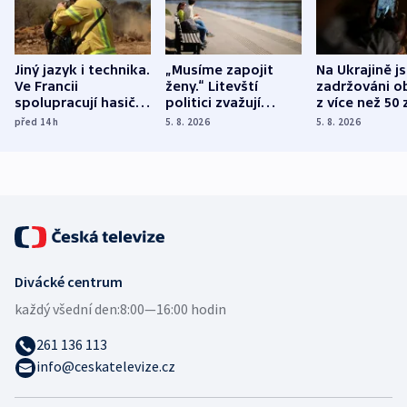
Jiný jazyk i technika.
„Musíme zapojit
Na Ukrajině j
Ve Francii
ženy.“ Litevští
zadržováni o
spolupracují hasiči z
politici zvažují
z více než 50 
různých zemí
dohodu o
Bojovali na s
před 14
h
5. 8. 2026
5. 8. 2026
demografii
Ruska
Divácké centrum
každý všední den:
8:00—16:00 hodin
261 136 113
info@ceskatelevize.cz