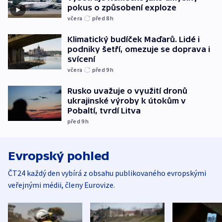
pokus o způsobení exploze
včera
před 8
h
Klimatický budíček Maďarů. Lidé i
podniky šetří, omezuje se doprava i
svícení
včera
před 9
h
Rusko uvažuje o využití dronů
ukrajinské výroby k útokům v
Pobaltí, tvrdí Litva
před 9
h
Evropský pohled
ČT24 každý den vybírá z obsahu publikovaného evropskými
veřejnými médii, členy Eurovize.