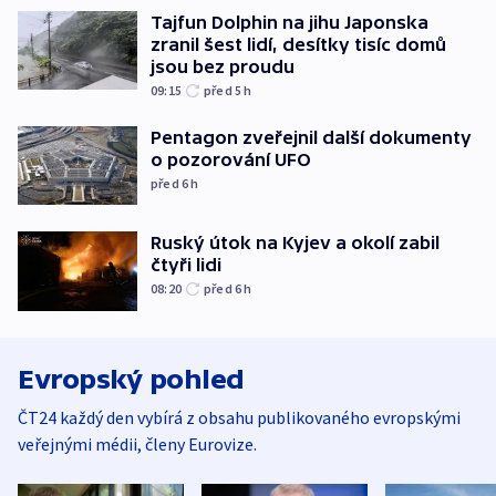
Tajfun Dolphin na jihu Japonska
zranil šest lidí, desítky tisíc domů
jsou bez proudu
09:15
před 5
h
Pentagon zveřejnil další dokumenty
o pozorování UFO
před 6
h
Ruský útok na Kyjev a okolí zabil
čtyři lidi
08:20
před 6
h
Evropský pohled
ČT24 každý den vybírá z obsahu publikovaného evropskými
veřejnými médii, členy Eurovize.