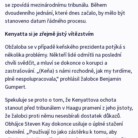
se zpovídá mezinárodnímu tribunálu. Během
dvoudenního jednání, které dnes začalo, by mělo být
stanoveno datum řádného procesu.
Kenyatta si je zřejmě jistý vítězstvím
Obžaloba se v případě keňského prezidenta potýká s
několika problémy. Někteří lidé odmítli na poslední
chvíli svědčit, a mluví se dokonce o korupci a
zastrašování. „(Keňa) s námi rozhodně, jak my tvrdíme,
plně nespolupracovala,“ prohlásil žalobce Benjamin
Gumpert.
Spekuluje se proto o tom, že Kenyattova ochota
stanout před tribunálem v Haagu pramení z jeho jistoty,
že žalobci proti němu nesesbírali dostatek důkazů.
Obhájce Steven Kay dokonce usiluje o úplné stažení
obvinění. „Používají to jako zástěrku k tomu, aby