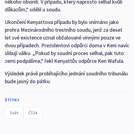
někoho obvinili. V případu, který naprosto selhal kvůli
důkazům,“ sdělil u soudu.
Ukončení Kenyattova případu by bylo vnímáno jako
prohra Mezinárodního trestního soudu, jenž za deset
let své existence uznal obžalované vinnými pouze ve
dvou případech. Prezidentovi odpůrci doma v Keni navíc
slibují válku. „Pokud by soudní proces selhal, pak tuto
zemi podpálíme,“ řekl Kenyattův odpůrce Ken Wafula.
Výsledek právě probíhajícího jednání soudního tribunálu
bude jasný do pátku.
ŠTÍTKY
Svět
ČT24