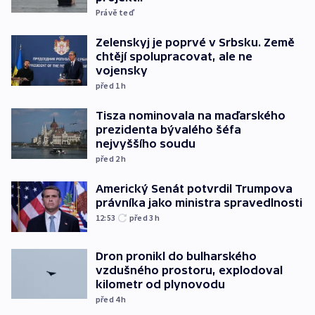
Právě teď
Zelenskyj je poprvé v Srbsku. Země
chtějí spolupracovat, ale ne
vojensky
před 1
h
Tisza nominovala na maďarského
prezidenta bývalého šéfa
nejvyššího soudu
před 2
h
Americký Senát potvrdil Trumpova
právníka jako ministra spravedlnosti
12:53
před 3
h
Dron pronikl do bulharského
vzdušného prostoru, explodoval
kilometr od plynovodu
před 4
h