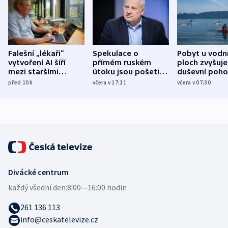
Falešní „lékaři“
Spekulace o
Pobyt u vodn
vytvoření AI šíří
přímém ruském
ploch zvyšuje
mezi staršími
útoku jsou pošetilé,
duševní poho
Poláky nebezpečné
míní estonský
ukázala
před 10
h
včera v 17:11
včera v 07:30
zdravotní rady
bezpečnostní
mezinárodní 
expert
Divácké centrum
každý všední den:
8:00—16:00 hodin
261 136 113
info@ceskatelevize.cz