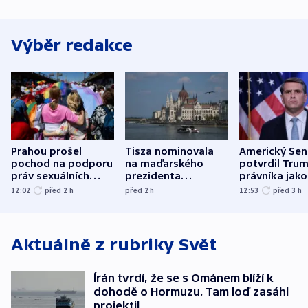
Výběr redakce
Prahou prošel
Tisza nominovala
Americký Sen
pochod na podporu
na maďarského
potvrdil Tru
práv sexuálních
prezidenta
právníka jako
menšin
bývalého šéfa
ministra
12:02
před 2
h
před 2
h
12:53
před 3
h
nejvyššího soudu
spravedlnost
Aktuálně z rubriky
Svět
Írán tvrdí, že se s Ománem blíží k
dohodě o Hormuzu. Tam loď zasáhl
projektil