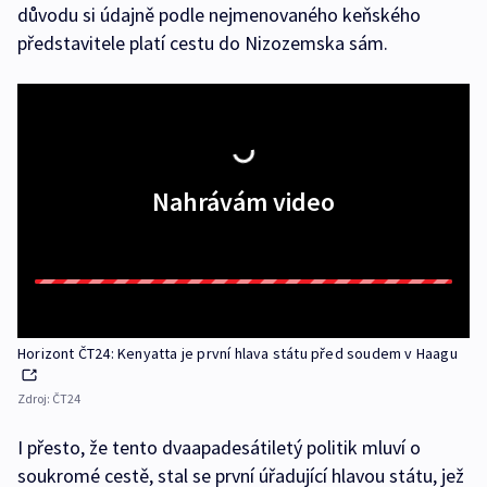
důvodu si údajně podle nejmenovaného keňského
představitele platí cestu do Nizozemska sám.
Nahrávám video
Horizont ČT24: Kenyatta je první hlava státu před soudem v Haagu
Zdroj:
ČT24
I přesto, že tento dvaapadesátiletý politik mluví o
soukromé cestě, stal se první úřadující hlavou státu, jež