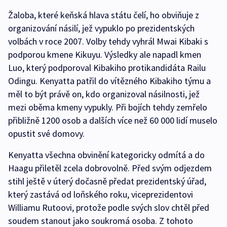
Žaloba, které keňská hlava státu čelí, ho obviňuje z
organizování násilí, jež vypuklo po prezidentských
volbách v roce 2007. Volby tehdy vyhrál Mwai Kibaki s
podporou kmene Kikuyu. Výsledky ale napadl kmen
Luo, který podporoval Kibakiho protikandidáta Railu
Odingu. Kenyatta patřil do vítězného Kibakiho týmu a
měl to být právě on, kdo organizoval násilnosti, jež
mezi oběma kmeny vypukly. Při bojích tehdy zemřelo
přibližně 1200 osob a dalších více než 60 000 lidí muselo
opustit své domovy.
Kenyatta všechna obvinění kategoricky odmítá a do
Haagu přiletěl zcela dobrovolně. Před svým odjezdem
stihl ještě v úterý dočasně předat prezidentský úřad,
který zastává od loňského roku, viceprezidentovi
Williamu Rutoovi, protože podle svých slov chtěl před
soudem stanout jako soukromá osoba. Z tohoto