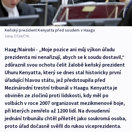
Keňský prezident Kenyatta před soudem v Haagu
Zdroj:
ČT24/ČTK
Haag/Nairobi - „Moje pozice ani můj výkon úřadu
prezidenta mi nenařizují, abych se k soudu dostavil,“
zdůraznil svou ochotu čelit žalobě keňský prezident
Uhuru Kenyatta, který se dnes stal historicky první
úřadující hlavou státu, jež předstoupila před
Mezinárodní trestní tribunál v Haagu. Kenyatta je
obviněn ze zločinů proti lidskosti, kdy měl po
volbách v roce 2007 organizovat mezikmenové boje,
při kterých zemřelo až 1200 lidí. Na dvoudenní
jednání tribunálu chtěl přiletět jako soukromá osoba,
proto úřad dočasně svěřil do rukou viceprezidenta.