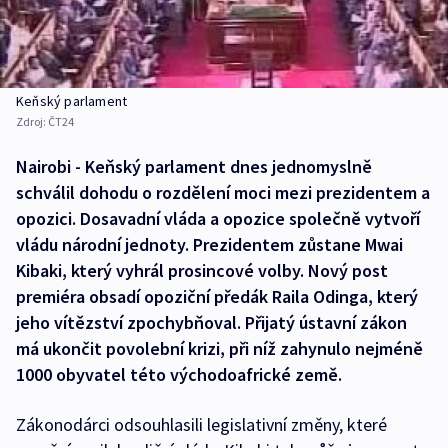
Keňský parlament
Zdroj:
ČT24
Nairobi - Keňský parlament dnes jednomyslně
schválil dohodu o rozdělení moci mezi prezidentem a
opozici. Dosavadní vláda a opozice společně vytvoří
vládu národní jednoty. Prezidentem zůstane Mwai
Kibaki, který vyhrál prosincové volby. Nový post
premiéra obsadí opoziční předák Raila Odinga, který
jeho vítězství zpochybňoval. Přijatý ústavní zákon
má ukončit povolební krizi, při níž zahynulo nejméně
1000 obyvatel této východoafrické země.
Zákonodárci odsouhlasili legislativní změny, které