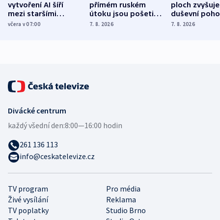
vytvoření AI šíří
přímém ruském
ploch zvyšuje
mezi staršími
útoku jsou pošetilé,
duševní poho
Poláky nebezpečné
míní estonský
ukázala
včera v 07:00
7. 8. 2026
7. 8. 2026
zdravotní rady
bezpečnostní
mezinárodní 
expert
Divácké centrum
každý všední den:
8:00—16:00 hodin
261 136 113
info@ceskatelevize.cz
TV program
Pro média
Živé vysílání
Reklama
TV poplatky
Studio Brno