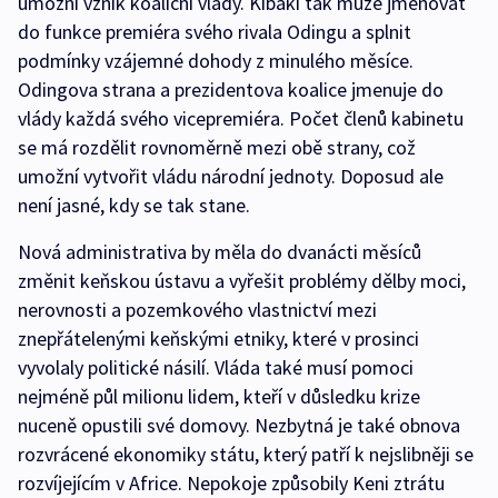
umožní vznik koaliční vlády. Kibaki tak může jmenovat
do funkce premiéra svého rivala Odingu a splnit
podmínky vzájemné dohody z minulého měsíce.
Odingova strana a prezidentova koalice jmenuje do
vlády každá svého vicepremiéra. Počet členů kabinetu
se má rozdělit rovnoměrně mezi obě strany, což
umožní vytvořit vládu národní jednoty. Doposud ale
není jasné, kdy se tak stane.
Nová administrativa by měla do dvanácti měsíců
změnit keňskou ústavu a vyřešit problémy dělby moci,
nerovnosti a pozemkového vlastnictví mezi
znepřátelenými keňskými etniky, které v prosinci
vyvolaly politické násilí. Vláda také musí pomoci
nejméně půl milionu lidem, kteří v důsledku krize
nuceně opustili své domovy. Nezbytná je také obnova
rozvrácené ekonomiky státu, který patří k nejslibněji se
rozvíjejícím v Africe. Nepokoje způsobily Keni ztrátu