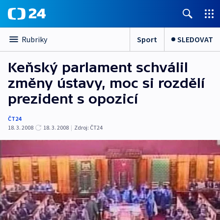
Sport
SLEDOVAT
Rubriky
Keňský parlament schválil
změny ústavy, moc si rozdělí
prezident s opozicí
ČT24
18. 3. 2008
18. 3. 2008
|
Zdroj:
ČT24