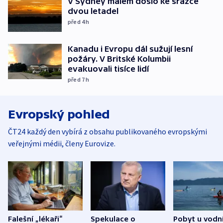
V Sydney málem došlo ke srážce
dvou letadel
před 4
h
Kanadu i Evropu dál sužují lesní
požáry. V Britské Kolumbii
evakuovali tisíce lidí
před 7
h
Evropský pohled
ČT24 každý den vybírá z obsahu publikovaného evropskými
veřejnými médii, členy Eurovize.
Falešní „lékaři“
Spekulace o
Pobyt u vodn