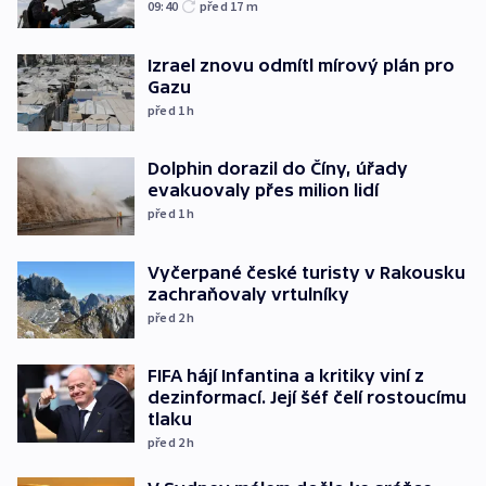
09:40
před 17
m
Izrael znovu odmítl mírový plán pro
Gazu
před 1
h
Dolphin dorazil do Číny, úřady
evakuovaly přes milion lidí
před 1
h
Vyčerpané české turisty v Rakousku
zachraňovaly vrtulníky
před 2
h
FIFA hájí Infantina a kritiky viní z
dezinformací. Její šéf čelí rostoucímu
tlaku
před 2
h