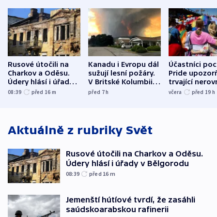
Rusové útočili na
Kanadu i Evropu dál
Účastníci po
Charkov a Oděsu.
sužují lesní požáry.
Pride upozorň
Údery hlásí i úřady v
V Britské Kolumbii
trvající nerov
Bělgorodu
evakuovali tisíce lidí
společensko
08:39
před 16
m
před 7
h
včera
před 19
h
atmosféru
Aktuálně z rubriky
Svět
Rusové útočili na Charkov a Oděsu.
Údery hlásí i úřady v Bělgorodu
08:39
před 16
m
Jemenští hútíové tvrdí, že zasáhli
saúdskoarabskou rafinerii