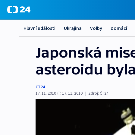
Hlavní události
Ukrajina
Volby
Domácí
Japonská mis
asteroidu byl
ČT24
17. 11. 2010
17. 11. 2010
|
Zdroj:
ČT24