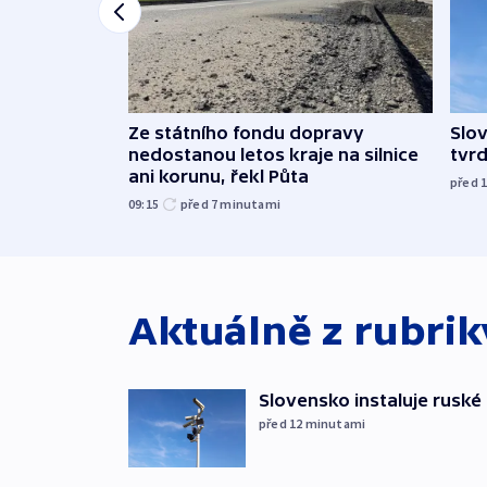
Ze státního fondu dopravy
Slov
nedostanou letos kraje na silnice
tvrd
ani korunu, řekl Půta
před 
09:15
před 7
minutami
Aktuálně z rubri
Slovensko instaluje ruské 
před 12
minutami