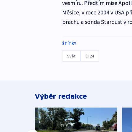
vesmíru. Předtím mise Apol
Měsíce, v roce 2004 v USA př
prachu a sonda Stardust v ro
ŠTÍTKY
Svět
ČT24
Výběr redakce