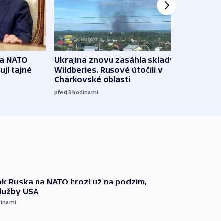
na NATO
Ukrajina znovu zasáhla sklady
VIDEO
ují tajné
Wildberies. Rusové útočili v
není 
Charkovské oblasti
před 5
před 3
hodinami
k Ruska na NATO hrozí už na podzim,
služby USA
dinami