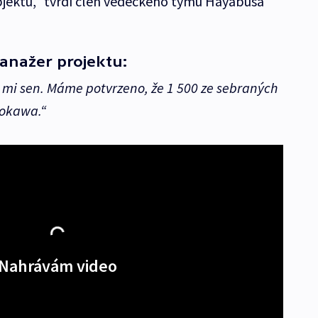
bjektů,“ tvrdí člen vědeckého týmu Hayabusa
anažer projektu:
se mi sen. Máme potvrzeno, že 1 500 ze sebraných
tokawa.“
Nahrávám video