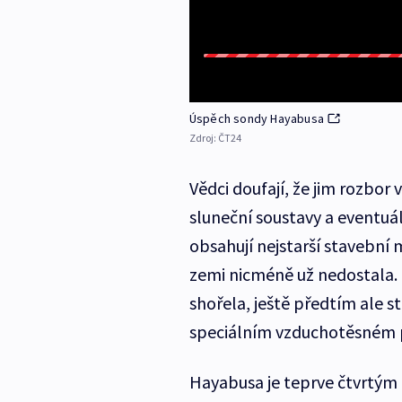
Úspěch sondy Hayabusa
Zdroj:
ČT24
Vědci doufají, že jim rozbor
sluneční soustavy a eventuál
obsahují nejstarší stavební
zemi nicméně už nedostala.
shořela, ještě předtím ale s
speciálním vzduchotěsném po
Hayabusa je teprve čtvrtým 