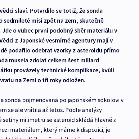
vědci slaví. Potvrdilo se totiž, že sonda
po sedmileté misi zpět na zem, skutečně
. Jde o vůbec první podobný sběr materiálu v
 Vědci z Japonské vesmírné agentury mají v
ondě podařilo odebrat vzorky z asteroidu přímo
da musela zdolat celkem šest miliard
čátku provázely technické komplikace, kvůli
ratu na Zemi o tři roky odložen.
ála sonda pojmenovaná po japonském sokolovi v
 se ale vrátila až letos. Podle analýzy
ě setiny milimetru se asteroid skládá hlavně z
mezi materiálem, který máme k dispozici, je i