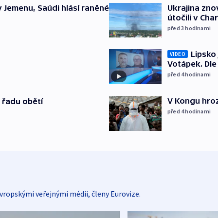
Ukrajina zno
v Jemenu, Saúdi hlásí raněné
útočili v Cha
před 3
hodinami
Lipsko
VIDEO
Votápek. Dle
před 4
hodinami
V Kongu hroz
 řadu obětí
před 4
hodinami
vropskými veřejnými médii, členy Eurovize.