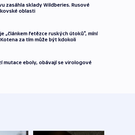
vu zasáhla sklady Wildberies. Rusové
rkovské oblasti
 je „článkem řetězce ruských útoků“, míní
 Kotena za tím může být kdokoli
í mutace eboly, obávají se virologové