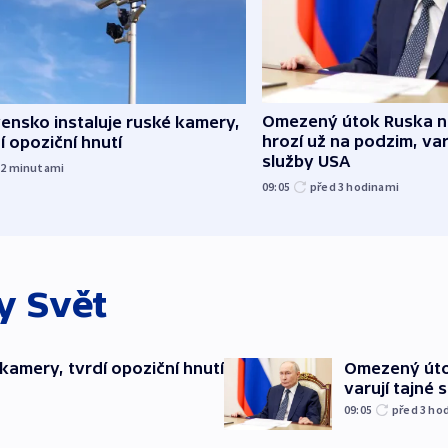
Omezený útok Ruska 
ensko instaluje ruské kamery,
hrozí už na podzim, var
í opoziční hnutí
služby USA
12
minutami
09:05
před 3
hodinami
ky
Svět
kamery, tvrdí opoziční hnutí
Omezený úto
varují tajné 
09:05
před 3
ho