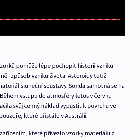
 vzorků pomůže lépe pochopit historii vzniku
ně i způsob vzniku života. Asteroidy totiž
 materiál sluneční soustavy. Sonda samotná se na
 Během vstupu do atmosféry letos v červnu
tačila svůj cenný náklad vypustit k povrchu ve
uzdře, které přistálo v Austrálii.
zařízením, které přivezlo vzorky materiálu z