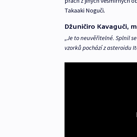
prach z jiných vesmírných o
Takaaki Noguči.
Džuničiro Kavaguči, m
„Je to neuvěřitelné. Splnil 
vzorků pochází z asteroidu I