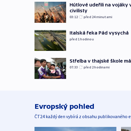
Hútíové udeřili na vojáky 
civilisty
03:12
před 24
minutami
Italská řeka Pád vysychá
před 1
hodinou
Střelba v thajské škole má
07:33
před 2
hodinami
Evropský pohled
ČT24 každý den vybírá z obsahu publikovaného e