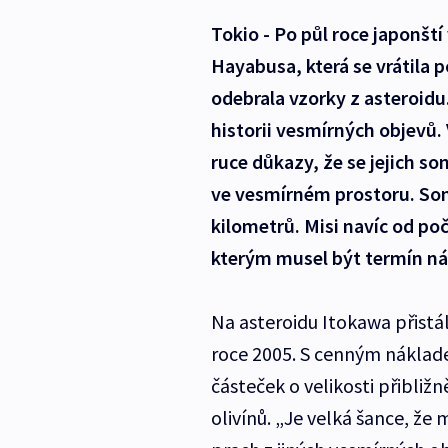
Tokio - Po půl roce japonští 
Hayabusa, která se vrátila 
odebrala vzorky z asteroidu
historii vesmírných objevů.
ruce důkazy, že se jejich s
ve vesmírném prostoru. Son
kilometrů. Misi navíc od po
kterým musel být termín náv
Na asteroidu Itokawa přist
roce 2005. S cenným nákladem
částeček o velikosti přibližn
olivínů. „Je velká šance, že 