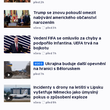
před 2
h
Trump se znovu pokouší omezit
nabývání amerického občanství
narozením
včera
před 3
h
Vedení FIFA se omluvilo za chyby a
podpořilo Infantina. UEFA trvá na
bojkotu
včera
před 7
h
Ukrajina buduje další opevnění
VIDEO
na hranici s Běloruskem
před 7
h
Incidenty s drony na letišti v Lipsku
vyšetřuje Německo jako úmyslný
pokus o způsobení exploze
včera
před 9
h