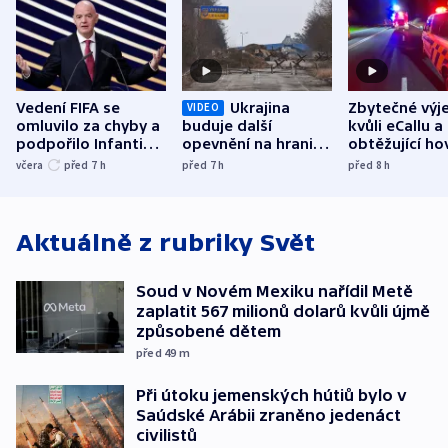
Vedení FIFA se
Ukrajina
Zbytečné výj
VIDEO
omluvilo za chyby a
buduje další
kvůli eCallu a
podpořilo Infantina.
opevnění na hranici
obtěžující ho
UEFA trvá na
s Běloruskem
zdržují záchr
včera
před 7
h
před 7
h
před 8
h
bojkotu
Aktuálně z rubriky
Svět
Soud v Novém Mexiku nařídil Metě
zaplatit 567 milionů dolarů kvůli újmě
způsobené dětem
před 49
m
Při útoku jemenských hútiů bylo v
Saúdské Arábii zraněno jedenáct
civilistů