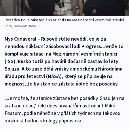
Posádka ISS a raketoplánu Atlantis na Mezinárodní vesmírné stanici
Zdroj:
NASA/AP Photo
Mys Canaveral – Rusové stále nevědí, co je za
nehodou nákladní zásobovací lodi Progress. Jenže to
komplikuje situaci na Mezinárodní vesmírné stanici
(ISS). Rusko totiž po havárii dočasně zastavilo lety
Sojuzu. A to zase dělá vrásky americkému Národnímu
úřadu pro letectví (NASA), který se připravuje na
možnost, že by stanice zůstala úplně bez posádky.
„Je možné, že stanice zůstane bez posádky. Snad jen na
krátkou dobu,“ řekl dnes novinářům astronaut Mike
Fossum, podle něhož se v příštích týdnech na takovou
možnost budou s kolegy připravovat.