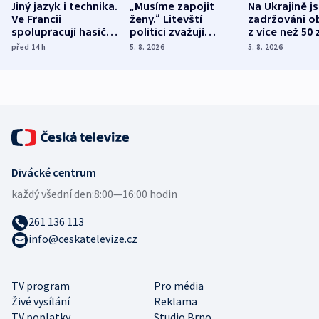
Jiný jazyk i technika.
„Musíme zapojit
Na Ukrajině j
Ve Francii
ženy.“ Litevští
zadržováni o
spolupracují hasiči z
politici zvažují
z více než 50 
různých zemí
dohodu o
Bojovali na s
před 14
h
5. 8. 2026
5. 8. 2026
demografii
Ruska
Divácké centrum
každý všední den:
8:00—16:00 hodin
261 136 113
info@ceskatelevize.cz
TV program
Pro média
Živé vysílání
Reklama
TV poplatky
Studio Brno