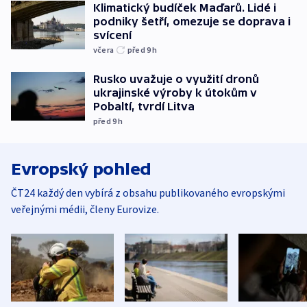
Klimatický budíček Maďarů. Lidé i
podniky šetří, omezuje se doprava i
svícení
včera
před 9
h
Rusko uvažuje o využití dronů
ukrajinské výroby k útokům v
Pobaltí, tvrdí Litva
před 9
h
Evropský pohled
ČT24 každý den vybírá z obsahu publikovaného evropskými
veřejnými médii, členy Eurovize.