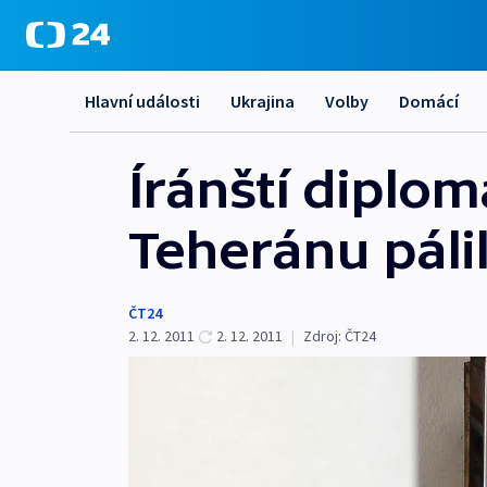
Hlavní události
Ukrajina
Volby
Domácí
Íránští diplom
Teheránu pálil
ČT24
2. 12. 2011
2. 12. 2011
|
Zdroj:
ČT24