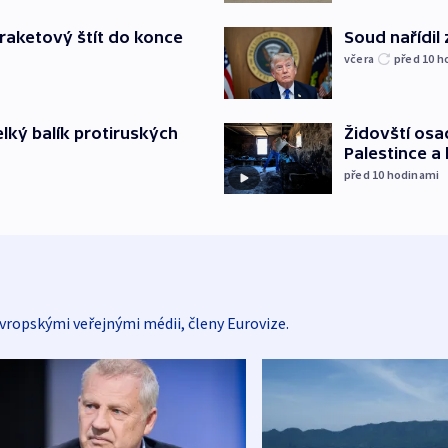
Soud nařídil
iraketový štít do konce
včera
před 10
h
Židovští osa
elký balík protiruských
Palestince a 
před 10
hodinami
vropskými veřejnými médii, členy Eurovize.