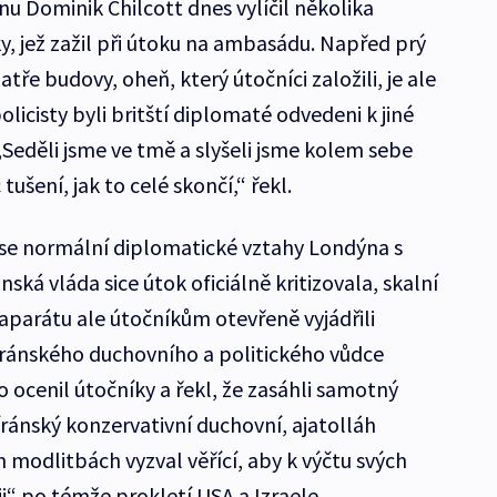
nu Dominik Chilcott dnes vylíčil několika
y, jež zažil při útoku na ambasádu. Napřed prý
tře budovy, oheň, který útočníci založili, je ale
policisty byli britští diplomaté odvedeni k jiné
eděli jsme ve tmě a slyšeli jsme kolem sebe
ušení, jak to celé skončí,“ řekl.
 se normální diplomatické vztahy Londýna s
ská vláda sice útok oficiálně kritizovala, skalní
parátu ale útočníkům otevřeně vyjádřili
íránského duchovního a politického vůdce
 ocenil útočníky a řekl, že zasáhli samotný
 íránský konzervativní duchovní, ajatolláh
modlitbách vyzval věřící, aby k výčtu svých
ii“ po témže prokletí USA a Izraele.