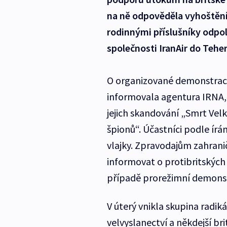
na ně odpověděla vyhoštěním
rodinnými příslušníky odpo
společnosti IranAir do Tehe
O organizované demonstrac
informovala agentura IRNA, 
jejich skandování „Smrt Vel
špionů“. Účastníci podle írán
vlajky. Zpravodajům zahrani
informovat o protibritskýc
případě prorežimní demons
V úterý vnikla skupina radik
velvyslanectví a někdejší bri