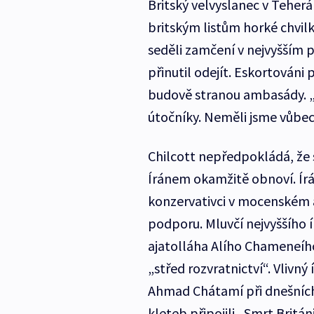
Britský velvyslanec v Teherá
britským listům horké chvilk
seděli zamčení v nejvyšším pa
přinutil odejít. Eskortováni 
budově stranou ambasády. „S
útočníky. Neměli jsme vůbec t
Chilcott nepředpokládá, že
Íránem okamžitě obnoví. Írán
konzervativci v mocenském a
podporu. Mluvčí nejvyššího 
ajatolláha Alího Chameneího
„střed rozvratnictví“. Vlivný
Ahmad Chátamí při dnešních 
kleteb připojili „Smrt Britán