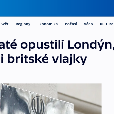
Svět
Regiony
Ekonomika
Počasí
Věda
Kultura
até opustili Londýn
i britské vlajky