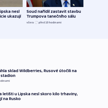
Žido
Lipska nesl
Soud nařídil zastavit stavbu
břehu
icie ukazují
Trumpova tanečního sálu
kriti
včera
před 10
hodinami
před 1
hla sklad Wildberries, Rusové útočili na
i stadion
odinami
 letišti u Lipska nesl skoro kilo trhaviny,
jí na Rusko