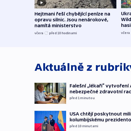
Ukra
Hejtmani řeší chybějící peníze na
Wild
opravu silnic. Jsou nenárokové,
hasi
namítá ministerstvo
včera
včera
před 10
hodinami
Aktuálně z rubri
Falešní „lékaři“ vytvoření 
nebezpečné zdravotní ra
před 1
minutou
USA chtějí poskytnout mi
kolumbijskému prezidento
před 10
minutami