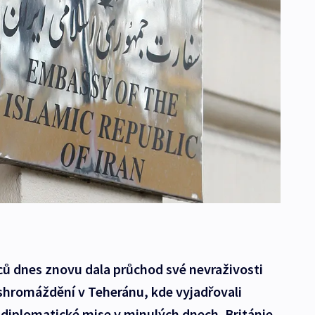
ců dnes znovu dala průchod své nevraživosti
 shromáždění v Teheránu, kde vyjadřovali
diplomatické mise v minulých dnech. Británie