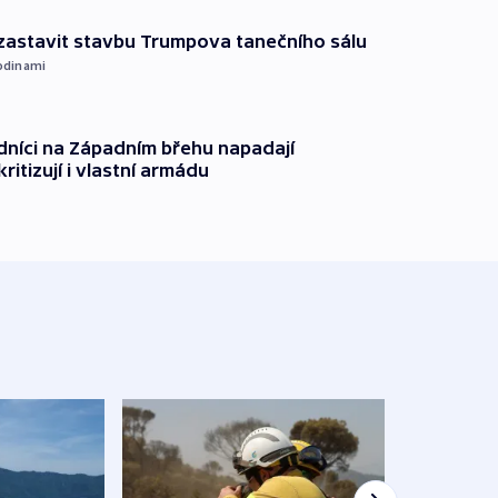
 zastavit stavbu Trumpova tanečního sálu
odinami
dníci na Západním břehu napadají
kritizují i vlastní armádu