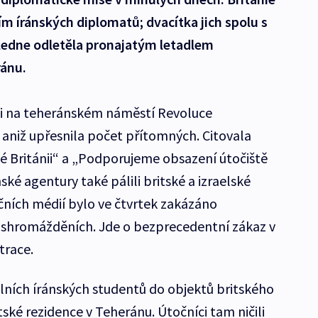
 íránských diplomatů; dvacítka jich spolu s
ledne odletěla pronajatým letadlem
ránu.
i na teheránském náměstí Revoluce
aniž upřesnila počet přítomných. Citovala
ké Británii“ a „Podporujeme obsazení útočiště
ské agentury také pálili britské a izraelské
čních médií bylo ve čtvrtek zakázáno
h shromážděních. Jde o bezprecedentní zákaz v
trace.
álních íránských studentů do objektů britského
tské rezidence v Teheránu. Útočníci tam ničili