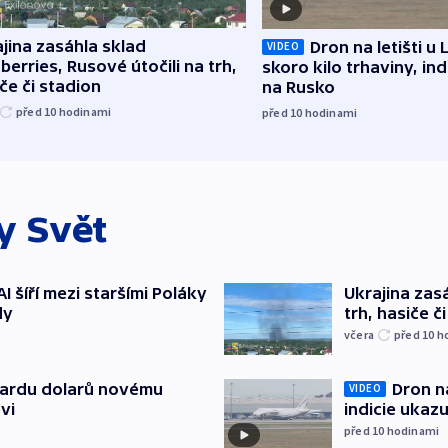
jina zasáhla sklad
Dron na letišti u 
VIDEO
berries, Rusové útočili na trh,
skoro kilo trhaviny, ind
če či stadion
na Rusko
před 10
hodinami
před 10
hodinami
ky
Svět
AI šíří mezi staršími Poláky
Ukrajina zasá
dy
trh, hasiče č
včera
před 10
h
Dron na
liardu dolarů novému
VIDEO
indicie ukazu
vi
před 10
hodinami