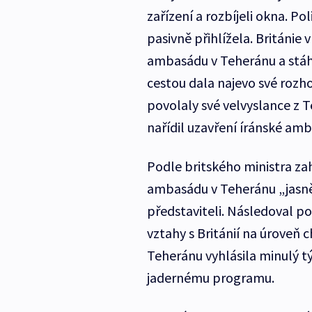
zařízení a rozbíjeli okna. P
pasivně přihlížela. Británie
ambasádu v Teheránu a stáh
cestou dala najevo své rozho
povolaly své velvyslance z 
nařídil uzavření íránské am
Podle britského ministra za
ambasádu v Teheránu „jasn
představiteli. Následoval 
vztahy s Británií na úroveň ch
Teheránu vyhlásila minulý t
jadernému programu.