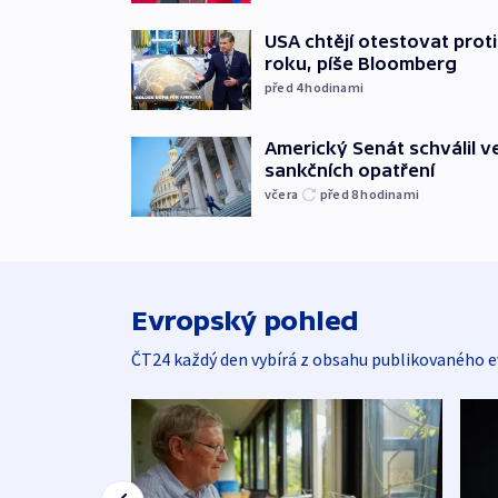
USA chtějí otestovat prot
roku, píše Bloomberg
před 4
hodinami
Americký Senát schválil v
sankčních opatření
včera
před 8
hodinami
Evropský pohled
ČT24 každý den vybírá z obsahu publikovaného e