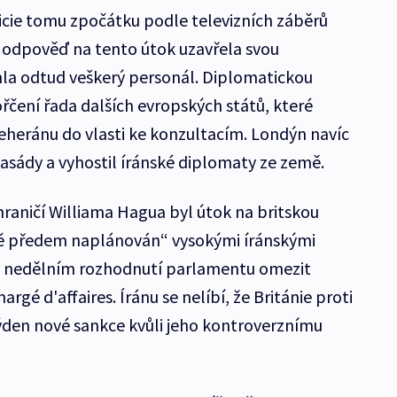
olicie tomu zpočátku podle televizních záběrů
 v odpověď na tento útok uzavřela svou
la odtud veškerý personál. Diplomatickou
řčení řada dalších evropských států, které
Teheránu do vlasti ke konzultacím. Londýn navíc
basády a vyhostil íránské diplomaty ze země.
hraničí Williama Hagua byl útok na britskou
ě předem naplánován“ vysokými íránskými
po nedělním rozhodnutí parlamentu omezit
argé d'affaires. Íránu se nelíbí, že Británie proti
ýden nové sankce kvůli jeho kontroverznímu