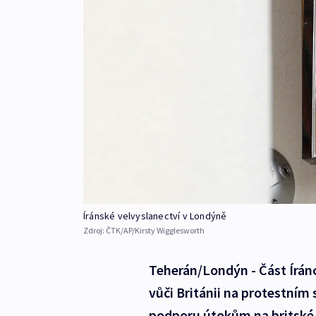
Íránské velvyslanectví v Londýně
Zdroj:
ČTK/AP/Kirsty Wigglesworth
Teherán/Londýn - Část Írán
vůči Británii na protestním
podporu útokům na britské 