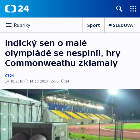
Sport
SLEDOVAT
Rubriky
Indický sen o malé
olympiádě se nesplnil, hry
Commonweathu zklamaly
ČT24
14. 10. 2010
14. 10. 2010
|
Zdroj:
ČT24