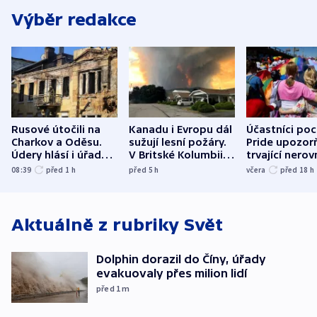
Výběr redakce
Rusové útočili na
Kanadu i Evropu dál
Účastníci po
Charkov a Oděsu.
sužují lesní požáry.
Pride upozorň
Údery hlásí i úřady v
V Britské Kolumbii
trvající nerov
Bělgorodu
evakuovali tisíce lidí
společensko
08:39
před 1
h
před 5
h
včera
před 18
h
atmosféru
Aktuálně z rubriky
Svět
Dolphin dorazil do Číny, úřady
evakuovaly přes milion lidí
před 1
m