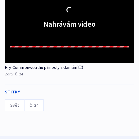
Nahrávám video
Hry Commonweathu přinesly zklamání
Zdroj:
ČT24
ŠTÍTKY
Svět
ČT24