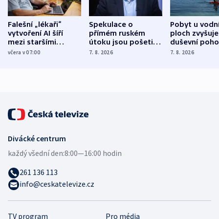
Falešní „lékaři“
Spekulace o
Pobyt u vodn
vytvoření AI šíří
přímém ruském
ploch zvyšuje
mezi staršími
útoku jsou pošetilé,
duševní poho
Poláky nebezpečné
míní estonský
ukázala
včera v 07:00
7. 8. 2026
7. 8. 2026
zdravotní rady
bezpečnostní
mezinárodní 
expert
Divácké centrum
každý všední den:
8:00—16:00 hodin
261 136 113
info@ceskatelevize.cz
TV program
Pro média