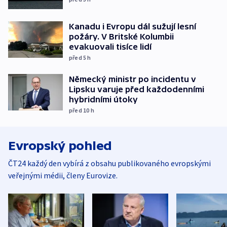
Kanadu i Evropu dál sužují lesní
požáry. V Britské Kolumbii
evakuovali tisíce lidí
před 5
h
Německý ministr po incidentu v
Lipsku varuje před každodenními
hybridními útoky
před 10
h
Evropský pohled
ČT24 každý den vybírá z obsahu publikovaného evropskými
veřejnými médii, členy Eurovize.