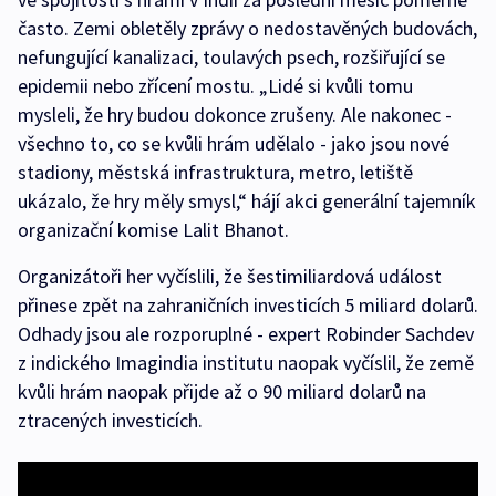
často. Zemi obletěly zprávy o nedostavěných budovách,
nefungující kanalizaci, toulavých psech, rozšiřující se
epidemii nebo zřícení mostu. „Lidé si kvůli tomu
mysleli, že hry budou dokonce zrušeny. Ale nakonec -
všechno to, co se kvůli hrám udělalo - jako jsou nové
stadiony, městská infrastruktura, metro, letiště
ukázalo, že hry měly smysl,“ hájí akci generální tajemník
organizační komise Lalit Bhanot.
Organizátoři her vyčíslili, že šestimiliardová událost
přinese zpět na zahraničních investicích 5 miliard dolarů.
Odhady jsou ale rozporuplné - expert Robinder Sachdev
z indického Imagindia institutu naopak vyčíslil, že země
kvůli hrám naopak přijde až o 90 miliard dolarů na
ztracených investicích.