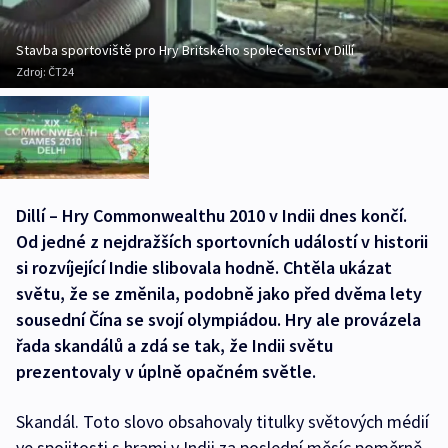
Stavba sportoviště pro Hry Britského společenství v Dillí
Zdroj:
ČT24
Dillí – Hry Commonwealthu 2010 v Indii dnes končí.
Od jedné z nejdražších sportovních událostí v historii
si rozvíjející Indie slibovala hodně. Chtěla ukázat
světu, že se změnila, podobně jako před dvěma lety
sousední Čína se svojí olympiádou. Hry ale provázela
řada skandálů a zdá se tak, že Indii světu
prezentovaly v úplně opačném světle.
Skandál. Toto slovo obsahovaly titulky světových médií
ve spojitosti s hrami v Indii za poslední měsíc poměrně