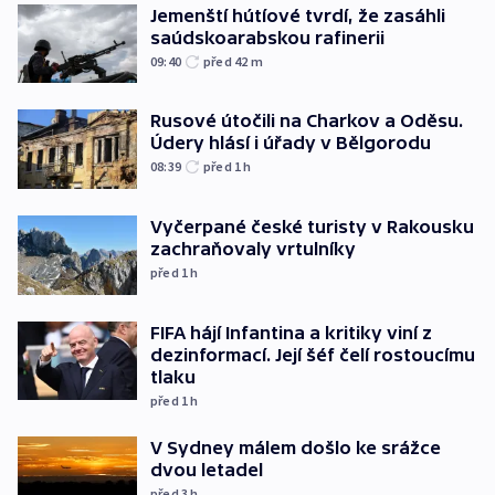
Jemenští hútíové tvrdí, že zasáhli
saúdskoarabskou rafinerii
09:40
před 42
m
Rusové útočili na Charkov a Oděsu.
Údery hlásí i úřady v Bělgorodu
08:39
před 1
h
Vyčerpané české turisty v Rakousku
zachraňovaly vrtulníky
před 1
h
FIFA hájí Infantina a kritiky viní z
dezinformací. Její šéf čelí rostoucímu
tlaku
před 1
h
V Sydney málem došlo ke srážce
dvou letadel
před 3
h