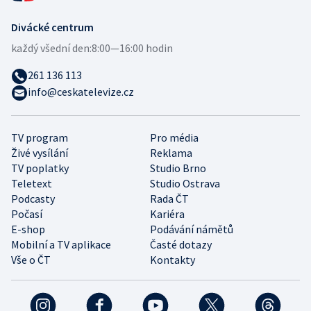
Divácké centrum
každý všední den:
8:00—16:00 hodin
261 136 113
info@ceskatelevize.cz
TV program
Pro média
Živé vysílání
Reklama
TV poplatky
Studio Brno
Teletext
Studio Ostrava
Podcasty
Rada ČT
Počasí
Kariéra
E-shop
Podávání námětů
Mobilní a TV aplikace
Časté dotazy
Vše o ČT
Kontakty