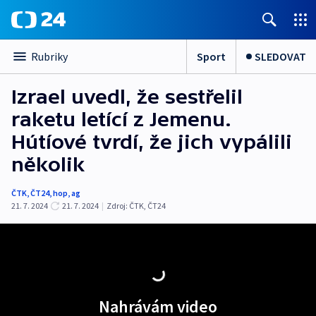
Sport
SLEDOVAT
Rubriky
Izrael uvedl, že sestřelil
raketu letící z Jemenu.
Hútíové tvrdí, že jich vypálili
několik
ČTK
,
ČT24
,
hop
,
ag
21. 7. 2024
21. 7. 2024
|
Zdroj:
ČTK
,
ČT24
Nahrávám video