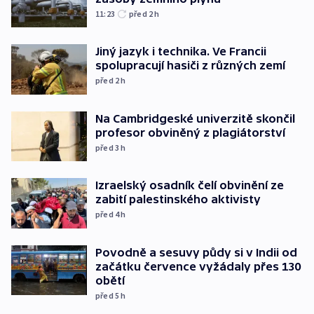
11:23
před 2
h
Jiný jazyk i technika. Ve Francii
spolupracují hasiči z různých zemí
před 2
h
Na Cambridgeské univerzitě skončil
profesor obviněný z plagiátorství
před 3
h
Izraelský osadník čelí obvinění ze
zabití palestinského aktivisty
před 4
h
Povodně a sesuvy půdy si v Indii od
začátku července vyžádaly přes 130
obětí
před 5
h