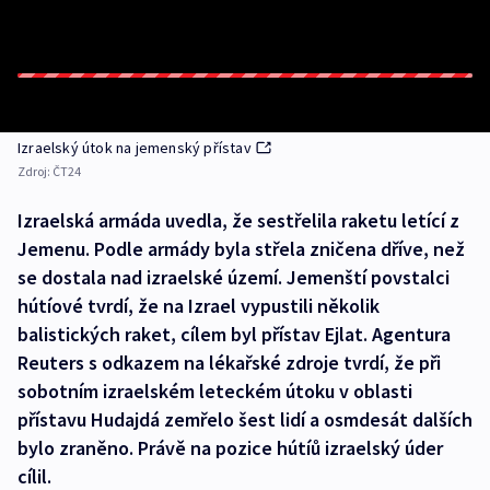
Izraelský útok na jemenský přístav
Zdroj:
ČT24
Izraelská armáda uvedla, že sestřelila raketu letící z
Jemenu. Podle armády byla střela zničena dříve, než
se dostala nad izraelské území. Jemenští povstalci
hútíové tvrdí, že na Izrael vypustili několik
balistických raket, cílem byl přístav Ejlat. Agentura
Reuters s odkazem na lékařské zdroje tvrdí, že při
sobotním izraelském leteckém útoku v oblasti
přístavu Hudajdá zemřelo šest lidí a osmdesát dalších
bylo zraněno. Právě na pozice hútíů izraelský úder
cílil.