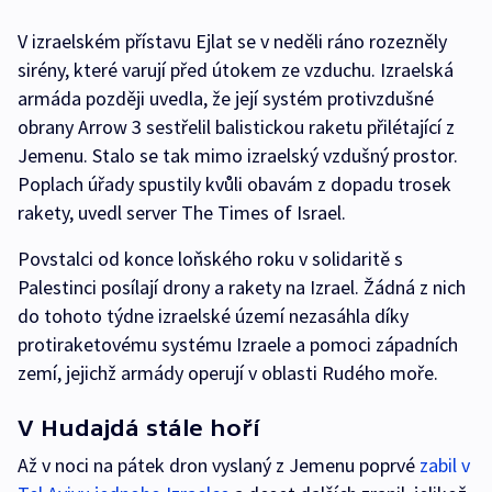
V izraelském přístavu Ejlat se v neděli ráno rozezněly
sirény, které varují před útokem ze vzduchu. Izraelská
armáda později uvedla, že její systém protivzdušné
obrany Arrow 3 sestřelil balistickou raketu přilétající z
Jemenu. Stalo se tak mimo izraelský vzdušný prostor.
Poplach úřady spustily kvůli obavám z dopadu trosek
rakety, uvedl server The Times of Israel.
Povstalci od konce loňského roku v solidaritě s
Palestinci posílají drony a rakety na Izrael. Žádná z nich
do tohoto týdne izraelské území nezasáhla díky
protiraketovému systému Izraele a pomoci západních
zemí, jejichž armády operují v oblasti Rudého moře.
V Hudajdá stále hoří
Až v noci na pátek dron vyslaný z Jemenu poprvé
zabil v