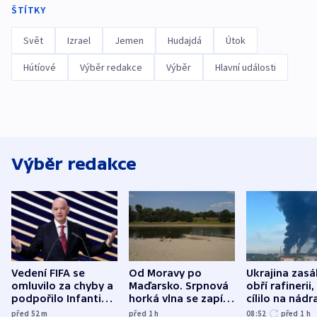
ŠTÍTKY
Svět
Izrael
Jemen
Hudajdá
Útok
Hútíové
Výběr redakce
Výběr
Hlavní události
Výběr redakce
Vedení FIFA se
Od Moravy po
Ukrajina zasá
omluvilo za chyby a
Maďarsko. Srpnová
obří rafinerii
podpořilo Infantina.
horká vlna se zapíše
cílilo na nádra
UEFA trvá na
do dějin
autobus
před 52
m
před 1
h
08:52
před 1
h