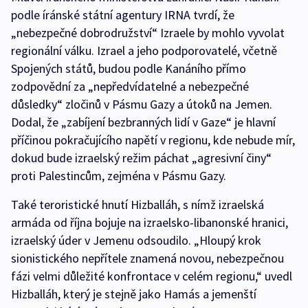
podle íránské státní agentury IRNA tvrdí, že
„nebezpečné dobrodružství“ Izraele by mohlo vyvolat
regionální válku. Izrael a jeho podporovatelé, včetně
Spojených států, budou podle Kanáního přímo
zodpovědní za „nepředvídatelné a nebezpečné
důsledky“ zločinů v Pásmu Gazy a útoků na Jemen.
Dodal, že „zabíjení bezbranných lidí v Gaze“ je hlavní
příčinou pokračujícího napětí v regionu, kde nebude mír,
dokud bude izraelský režim páchat „agresivní činy“
proti Palestincům, zejména v Pásmu Gazy.
Také teroristické hnutí Hizballáh, s nímž izraelská
armáda od října bojuje na izraelsko-libanonské hranici,
izraelský úder v Jemenu odsoudilo. „Hloupý krok
sionistického nepřítele znamená novou, nebezpečnou
fázi velmi důležité konfrontace v celém regionu,“ uvedl
Hizballáh, který je stejně jako Hamás a jemenští