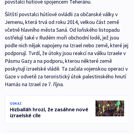
povstalci hútíové spojencem Teheránu.
Šíitští povstalci hútíové ovládli za občanské války v
Jemenu, která trvá od roku 2014, velkou část země
včetně hlavního města Saná. Od loňského listopadu
ostřelují také v Rudém moři obchodní lodě, jež jsou
podle nich nějak napojeny na Izrael nebo země, které jej
podporují. Tvrdí, že útoky jsou reakcí na válku Izraele v
Pásmu Gazy a na podporu, kterou některé země
poskytují izraelské vládě. Ta začala vojenskou operaci v
Gaze v odvetě za teroristický útok palestinského hnutí
Hamás na Izrael ze 7. října.
ODKAZ
Hizballáh hrozí, že zasáhne nové
izraelské cíle