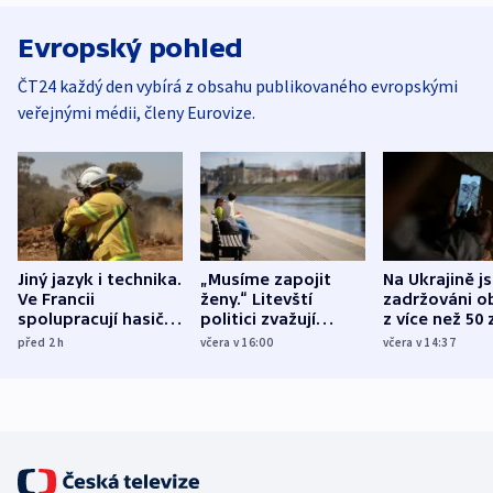
Evropský pohled
ČT24 každý den vybírá z obsahu publikovaného evropskými
veřejnými médii, členy Eurovize.
Jiný jazyk i technika.
„Musíme zapojit
Na Ukrajině j
Ve Francii
ženy.“ Litevští
zadržováni o
spolupracují hasiči z
politici zvažují
z více než 50 
různých zemí
dohodu o
Bojovali na s
před 2
h
včera v 16:00
včera v 14:37
demografii
Ruska