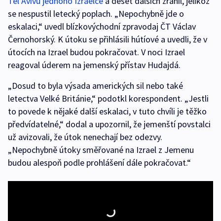
Tel Avivu jednoho Izraelce
a deset dalších zranil, jelikož
se nespustil letecký poplach. „Nepochybně jde o
eskalaci,“ uvedl blízkovýchodní zpravodaj ČT Václav
Černohorský. K útoku se přihlásili hútíové a uvedli, že v
útocích na Izrael budou pokračovat. V noci Izrael
reagoval úderem na jemenský přístav Hudajdá.
„Dosud to byla výsada amerických sil nebo také
letectva Velké Británie,“ podotkl korespondent. „Jestli
to povede k nějaké další eskalaci, v tuto chvíli je těžko
předvídatelné,“ dodal a upozornil, že jemenští povstalci
už avizovali, že útok nenechají bez odezvy.
„Nepochybně útoky směřované na Izrael z Jemenu
budou alespoň podle prohlášení dále pokračovat.“