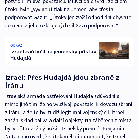
potvrdil i mluvčí povstalců. Mluvčí dále tvrdí, že cílem
útoku bylo „vyvinout tlak na Jemen, aby přestal
podporovat Gazu“. „Útoky jen zvýší odhodlání obyvatel
Jemenu a jeho ozbrojených sil Gazu podporovat.“
ODKAZ
Izrael zaútočil na jemenský přístav
Hudajdá
Izrael: Přes Hudajdá jdou zbraně z
Íránu
Izraelská armáda ostřelování Hudajdá zdůvodnila
mimo jiné tím, že ho využívají povstalci k dovozu zbraní
z Íránu, a že to byl tudíž legitimní vojenský cíl. Izrael
zasáhl sklad paliva a další objekty. Na záběrech z místa
byl vidět rozsáhlý požár. Izraelský premiér Benjamin
Netanjahu uvedl, že útok měl připomenout, že Izrael