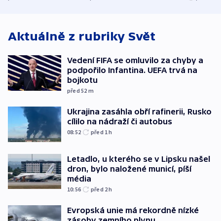
bojkotu
klimatologie
Aktuálně z rubriky
Svět
Vedení FIFA se omluvilo za chyby a
podpořilo Infantina. UEFA trvá na
bojkotu
před 52
m
Ukrajina zasáhla obří rafinerii, Rusko
cílilo na nádraží či autobus
08:52
před 1
h
Letadlo, u kterého se v Lipsku našel
dron, bylo naložené municí, píší
média
10:56
před 2
h
Evropská unie má rekordně nízké
zásoby zemního plynu