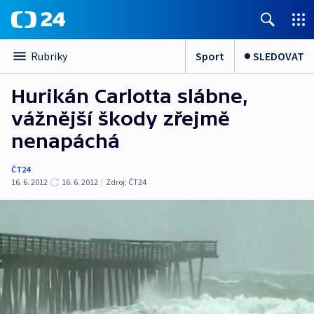
Sport
SLEDOVAT
Rubriky
Hurikán Carlotta slábne,
vážnější škody zřejmě
nenapáchá
ČT24
16. 6. 2012
16. 6. 2012
|
Zdroj:
ČT24