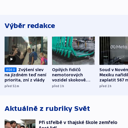
Výběr redakce
Zvýšení slev
Opilých řidičů
Soud v Nové
VIDEO
na jízdném teď není
nemotorových
Mexiku nařídi
priorita, zní z vlády
vozidel skokově
zaplatit 567 
přibylo, nejvíc ve
dolarů kvůli 
před 52
m
před 1
h
před 2
h
středních Čechách
způsobené d
Aktuálně z rubriky
Svět
Při střelbě v thajské škole zemřelo