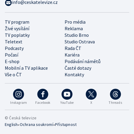
info@ceskatelevize.cz
TV program
Pro média
Živé vysílání
Reklama
TV poplatky
Studio Brno
Teletext
Studio Ostrava
Podcasty
Rada ČT
Počasí
Kariéra
E-shop
Podávání námětů
Mobilní a TV aplikace
Časté dotazy
Vše o ČT
Kontakty
Instagram
Facebook
YouTube
X
Threads
© Česká televize
•
•
English
Ochrana soukromí
Přístupnost