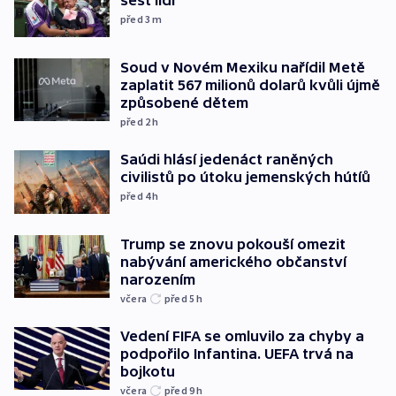
šest lidí
před 3
m
Soud v Novém Mexiku nařídil Metě
zaplatit 567 milionů dolarů kvůli újmě
způsobené dětem
před 2
h
Saúdi hlásí jedenáct raněných
civilistů po útoku jemenských hútíů
před 4
h
Trump se znovu pokouší omezit
nabývání amerického občanství
narozením
včera
před 5
h
Vedení FIFA se omluvilo za chyby a
podpořilo Infantina. UEFA trvá na
bojkotu
včera
před 9
h