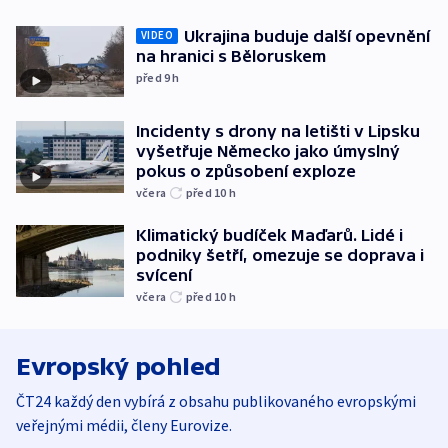
Ukrajina buduje další opevnění
VIDEO
na hranici s Běloruskem
před 9
h
Incidenty s drony na letišti v Lipsku
vyšetřuje Německo jako úmyslný
pokus o způsobení exploze
včera
před 10
h
Klimatický budíček Maďarů. Lidé i
podniky šetří, omezuje se doprava i
svícení
včera
před 10
h
Evropský pohled
ČT24 každý den vybírá z obsahu publikovaného evropskými
veřejnými médii, členy Eurovize.