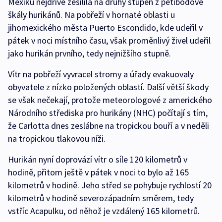
Mexiku nejdříve zesílila na druhý stupeň z pětibodové
škály hurikánů. Na pobřeží v hornaté oblasti u
jihomexického města Puerto Escondido, kde udeřil v
pátek v noci místního času, však proměnlivý živel udeřil
jako hurikán prvního, tedy nejnižšího stupně.
Vítr na pobřeží vyvracel stromy a úřady evakuovaly
obyvatele z nízko položených oblastí. Další větší škody
se však nečekají, protože meteorologové z amerického
Národního střediska pro hurikány (NHC) počítají s tím,
že Carlotta dnes zeslábne na tropickou bouří a v neděli
na tropickou tlakovou níži.
Hurikán nyní doprovází vítr o síle 120 kilometrů v
hodině, přitom ještě v pátek v noci to bylo až 165
kilometrů v hodině. Jeho střed se pohybuje rychlostí 20
kilometrů v hodině severozápadním směrem, tedy
vstříc Acapulku, od něhož je vzdálený 165 kilometrů.