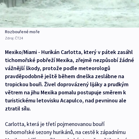
Rozbouřené moře
Zdroj:
ČT24
Mexiko/Miami - Hurikán Carlotta, který v pátek zasáhl
tichomořské pobřeží Mexika, zřejmě nezpůsobí žádné
vážnější škody, protože podle meteorologů
pravděpodobně ještě během dneška zeslábne na
tropickou bouři. Živel doprovázený lijáky a prudkým
větrem na jihu Mexika pomalu postupuje směrem k
turistickému letovisku Acapulco, nad pevninou ale
ztratil sílu.
Carlotta, která je třetí pojmenovanou bouří
tichomořské sezony hurikánů, na cestě k západnímu