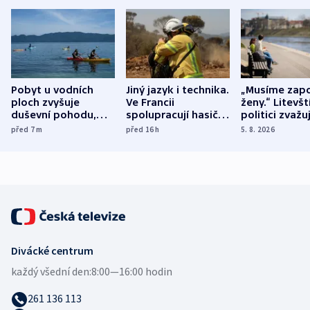
Pobyt u vodních
Jiný jazyk i technika.
„Musíme zapo
ploch zvyšuje
Ve Francii
ženy.“ Litevšt
duševní pohodu,
spolupracují hasiči z
politici zvažuj
ukázala
různých zemí
dohodu o
před 7
m
před 16
h
5. 8. 2026
mezinárodní studie
demografii
Divácké centrum
každý všední den:
8:00—16:00 hodin
261 136 113