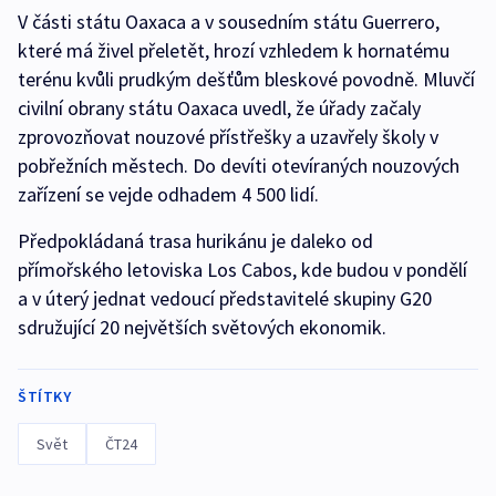
V části státu Oaxaca a v sousedním státu Guerrero,
které má živel přeletět, hrozí vzhledem k hornatému
terénu kvůli prudkým dešťům bleskové povodně. Mluvčí
civilní obrany státu Oaxaca uvedl, že úřady začaly
zprovozňovat nouzové přístřešky a uzavřely školy v
pobřežních městech. Do devíti otevíraných nouzových
zařízení se vejde odhadem 4 500 lidí.
Předpokládaná trasa hurikánu je daleko od
přímořského letoviska Los Cabos, kde budou v pondělí
a v úterý jednat vedoucí představitelé skupiny G20
sdružující 20 největších světových ekonomik.
ŠTÍTKY
Svět
ČT24