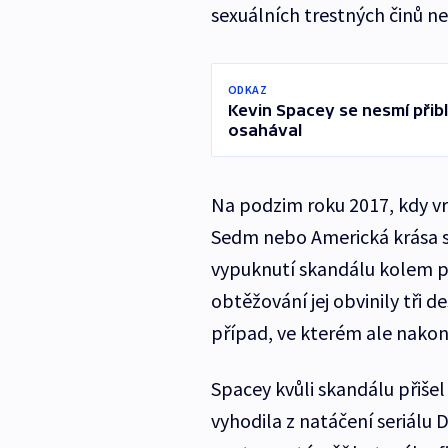
sexuálních trestných činů ne
ODKAZ
Kevin Spacey se nesmí přibl
osahával
Na podzim roku 2017, kdy v
Sedm nebo Americká krása st
vypuknutí skandálu kolem p
obtěžování jej obvinily tři d
případ, ve kterém ale nakon
Spacey kvůli skandálu přišel 
vyhodila z natáčení seriálu D