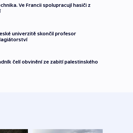
technika. Ve Francii spolupracují hasiči z
í
ské univerzitě skončil profesor
lagiátorství
dník čelí obvinění ze zabití palestinského