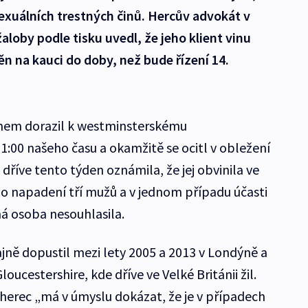
sexuálních trestných činů. Hercův advokát v
oby podle tisku uvedl, že jeho klient vinu
n na kauci do doby, než bude řízení 14.
mem dorazil k westminsterskému
:00 našeho času a okamžitě se ocitl v obležení
 dříve tento týden oznámila, že jej obvinila ve
o napadení tří mužů a v jednom případu účasti
há osoba nesouhlasila.
jně dopustil mezi lety 2005 a 2013 v Londýně a
ucestershire, kde dříve ve Velké Británii žil.
 herec „má v úmyslu dokázat, že je v případech