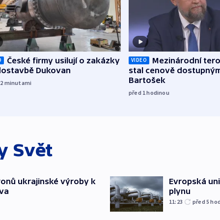
České firmy usilují o zakázky
Mezinárodní tero
O
VIDEO
 dostavbě Dukovan
stal cenově dostupným
Bartošek
22
minutami
před 1
hodinou
ky
Svět
ronů ukrajinské výroby k
Evropská un
tva
plynu
11:23
před 5
ho