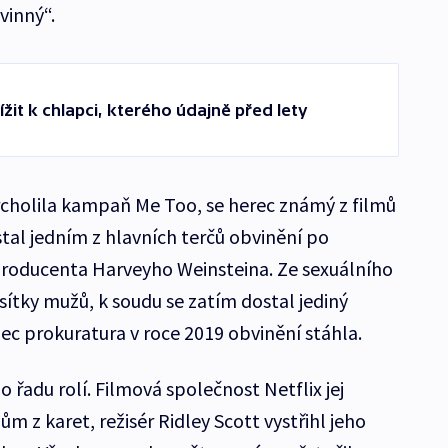
vinný“.
ížit k chlapci, kterého údajně před lety
rcholila kampaň Me Too, se herec známý z filmů
al jedním z hlavních terčů obvinění po
roducenta Harveyho Weinsteina. Ze sexuálního
esítky mužů, k soudu se zatím dostal jediný
ec prokuratura v roce 2019 obvinění stáhla.
o řadu rolí. Filmová společnost Netflix jej
ům z karet, režisér Ridley Scott vystřihl jeho