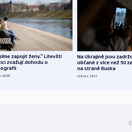
íme zapojit ženy.“ Litevští
Na Ukrajině jsou zadrž
tici zvažují dohodu o
občané z více než 50 ze
ografii
na straně Ruska
v 16:00
včera v 14:37
Č