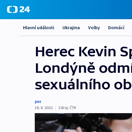
Hlavní události
Ukrajina
Volby
Domácí
Herec Kevin 
Londýně odmít
sexuálního ob
pez
16. 6. 2022
|
Zdroj:
ČTK