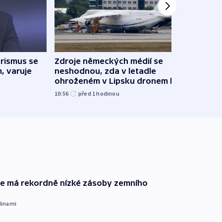
rismus se
Zdroje německých médií se
Sběr
, varuje
neshodnou, zda v letadle
dobr
ohroženém v Lipsku dronem byla
techn
munice
10:56
před 1
hodinou
před 1
ie má rekordně nízké zásoby zemního
dinami