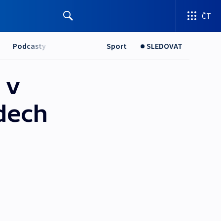
ČT
Podcasty
Sport
SLEDOVAT
 v
dech