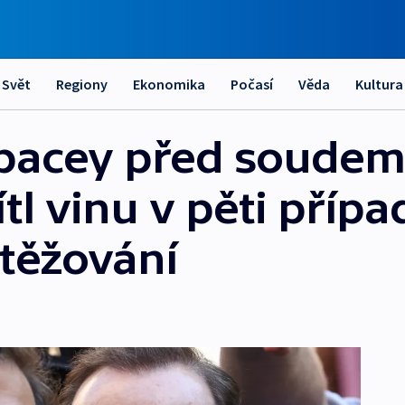
Svět
Regiony
Ekonomika
Počasí
Věda
Kultura
Spacey před soudem
l vinu v pěti přípa
těžování