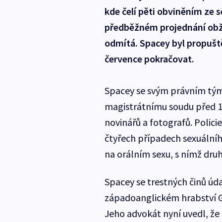
kde čelí pěti obviněním ze 
předběžném projednání obžal
odmítá. Spacey byl propuště
července pokračovat.
Spacey se svým právním tý
magistrátnímu soudu před 11
novinářů a fotografů. Policie
čtyřech případech sexuálníh
na orálním sexu, s nímž dru
Spacey se trestných činů úda
západoanglickém hrabství Glo
Jeho advokát nyní uvedl, že