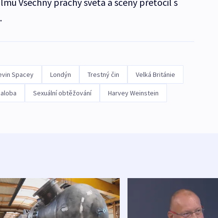
lmu Všechny prachy světa a scény přetočil s
.
evin Spacey
Londýn
Trestný čin
Velká Británie
aloba
Sexuální obtěžování
Harvey Weinstein