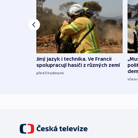
Jiný jazyk i technika. Ve Francii
„Mus
spolupracují hasiči z různých zemí
poli
dem
před 5
hodinami
včera 