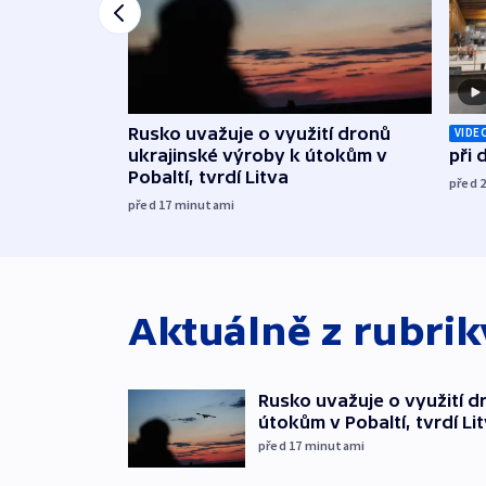
Rusko uvažuje o využití dronů
VIDE
ukrajinské výroby k útokům v
při
Pobaltí, tvrdí Litva
před 
před 17
minutami
Aktuálně z rubri
Rusko uvažuje o využití d
útokům v Pobaltí, tvrdí Li
před 17
minutami