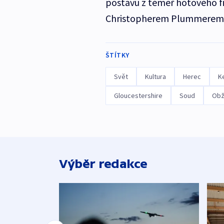
postavu z téměř hotového fi
Christopherem Plummerem
ŠTÍTKY
Svět
Kultura
Herec
K
Gloucestershire
Soud
Obž
Výběr redakce