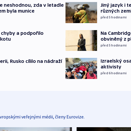
e neshodnou, zda v letadle
Jiný jazyk i 
em byla munice
různých zem
před 5
hodinami
Na Cambridge
a chyby a podpořilo
obviněný z p
jkotu
před 5
hodinami
Izraelský osa
erii, Rusko cílilo na nádraží
aktivisty
před 6
hodinami
vropskými veřejnými médii, členy Eurovize.