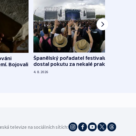
Španělský pořadatel festivalu
ováni
Lesn
dostal pokutu za nekalé praktiky
mí. Bojovali
dopa
zdrav
4. 8. 2026
4. 8. 20
eská televize na sociálních sítích: