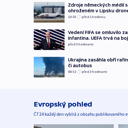
Zdroje německých médií s
ohroženém v Lipsku dron
10:56
před 1
hodinou
Vedení FIFA se omluvilo z
Infantina. UEFA trvá na bo
před 3
hodinami
Ukrajina zasáhla obří rafin
či autobus
08:52
před 3
hodinami
Evropský pohled
ČT24 každý den vybírá z obsahu publikovaného e