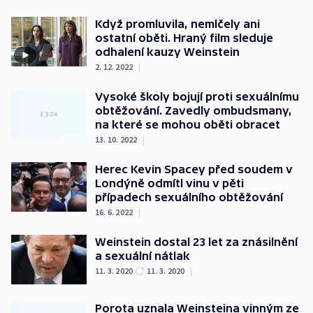
Když promluvila, nemlčely ani
ostatní oběti. Hraný film sleduje
odhalení kauzy Weinstein
2. 12. 2022
|
Vysoké školy bojují proti sexuálnímu
obtěžování. Zavedly ombudsmany,
na které se mohou oběti obracet
13. 10. 2022
|
Herec Kevin Spacey před soudem v
Londýně odmítl vinu v pěti
případech sexuálního obtěžování
16. 6. 2022
|
Weinstein dostal 23 let za znásilnění
a sexuální nátlak
11. 3. 2020
11. 3. 2020
|
Porota uznala Weinsteina vinným ze