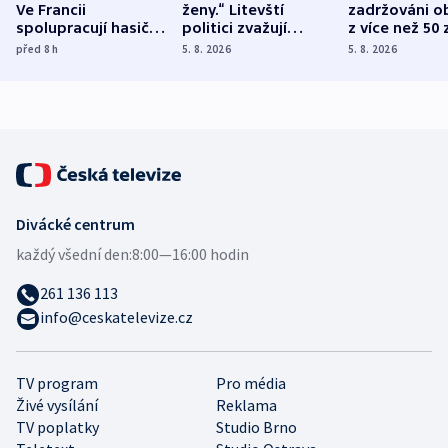
Ve Francii
ženy.“ Litevští
zadržováni o
spolupracují hasiči z
politici zvažují
z více než 50 
různých zemí
dohodu o
Bojovali na s
před 8
h
5. 8. 2026
5. 8. 2026
demografii
Ruska
Divácké centrum
každý všední den:
8:00—16:00 hodin
261 136 113
info@ceskatelevize.cz
TV program
Pro média
Živé vysílání
Reklama
TV poplatky
Studio Brno