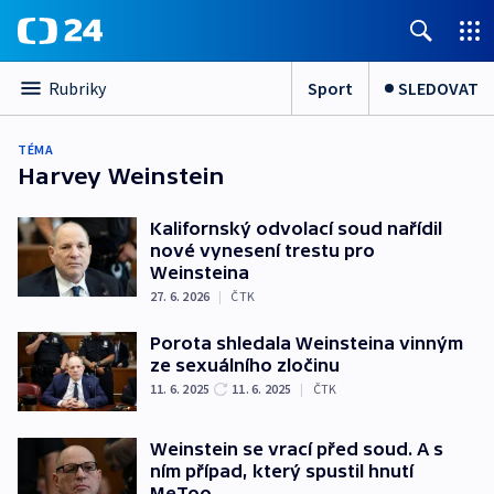
Sport
SLEDOVAT
Rubriky
TÉMA
Harvey Weinstein
Kalifornský odvolací soud nařídil
nové vynesení trestu pro
Weinsteina
27. 6. 2026
|
ČTK
Porota shledala Weinsteina vinným
ze sexuálního zločinu
11. 6. 2025
11. 6. 2025
|
ČTK
Weinstein se vrací před soud. A s
ním případ, který spustil hnutí
MeToo