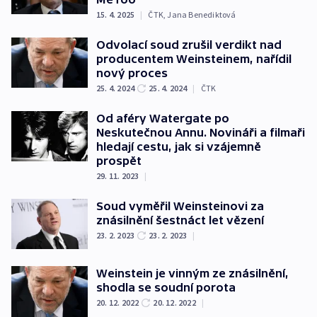
15. 4. 2025
|
ČTK
,
Jana Benediktová
Odvolací soud zrušil verdikt nad
producentem Weinsteinem, nařídil
nový proces
25. 4. 2024
25. 4. 2024
|
ČTK
Od aféry Watergate po
Neskutečnou Annu. Novináři a filmaři
hledají cestu, jak si vzájemně
prospět
29. 11. 2023
|
Soud vyměřil Weinsteinovi za
znásilnění šestnáct let vězení
23. 2. 2023
23. 2. 2023
|
Weinstein je vinným ze znásilnění,
shodla se soudní porota
20. 12. 2022
20. 12. 2022
|