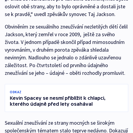
oslovit obě strany, aby to bylo oprávněné a dostali jste
se k pravdě,“ uvedl zpěvákův synovec Taj Jackson.
Obviněním ze sexuálního zneužívání nezletilých dětí čelil
Jackson, který zemřel v roce 2009, ještě za svého
života. V jednom případě skončil případ mimosoudním
vyrovnáním, v druhém porota zpěváka shledala
nevinným. Nadlouho se jednalo o zdánlivě uzavřenou
záležitost. Po čtvrtstoletí od prvního údajného
zneužívání se jeho – údajné – oběti rozhodly promluvit.
ODKAZ
Kevin Spacey se nesmí přiblížit k chlapci,
kterého údajně před lety osahával
Sexuální zneužívání ze strany mocných se širokým
společenským tématem stalo teprve nedávno. Dokazují