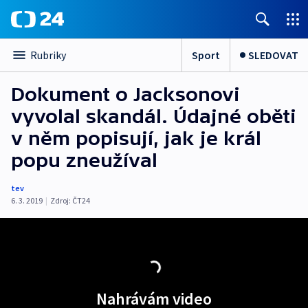
Sport
SLEDOVAT
Rubriky
Dokument o Jacksonovi
vyvolal skandál. Údajné oběti
v něm popisují, jak je král
popu zneužíval
tev
6. 3. 2019
|
Zdroj:
ČT24
Nahrávám video