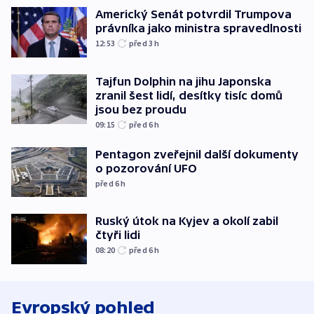
Americký Senát potvrdil Trumpova
právníka jako ministra spravedlnosti
12:53
před 3
h
Tajfun Dolphin na jihu Japonska
zranil šest lidí, desítky tisíc domů
jsou bez proudu
09:15
před 6
h
Pentagon zveřejnil další dokumenty
o pozorování UFO
před 6
h
Ruský útok na Kyjev a okolí zabil
čtyři lidi
08:20
před 6
h
Evropský pohled