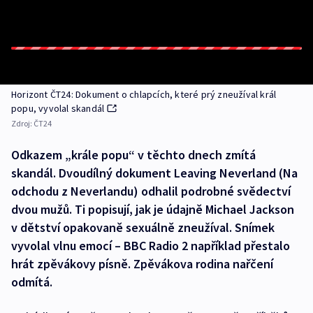
Horizont ČT24: Dokument o chlapcích, které prý zneužíval král
popu, vyvolal skandál
Zdroj:
ČT24
Odkazem „krále popu“ v těchto dnech zmítá
skandál. Dvoudílný dokument Leaving Neverland (Na
odchodu z Neverlandu) odhalil podrobné svědectví
dvou mužů. Ti popisují, jak je údajně Michael Jackson
v dětství opakovaně sexuálně zneužíval. Snímek
vyvolal vlnu emocí – BBC Radio 2 například přestalo
hrát zpěvákovy písně. Zpěvákova rodina nařčení
odmítá.