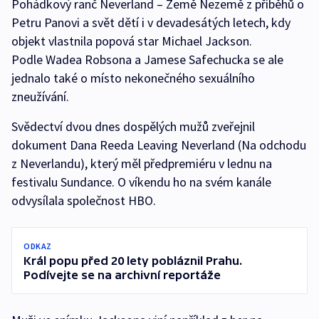
Pohádkový ranč Neverland – Země Nezemě z příběhů o
Petru Panovi a svět dětí i v devadesátých letech, kdy
objekt vlastnila popová star Michael Jackson.
Podle Wadea Robsona a Jamese Safechucka se ale
jednalo také o místo nekonečného sexuálního
zneužívání.
Svědectví dvou dnes dospělých mužů zveřejnil
dokument Dana Reeda Leaving Neverland (Na odchodu
z Neverlandu), který měl předpremiéru v lednu na
festivalu Sundance. O víkendu ho na svém kanále
odvysílala společnost HBO.
ODKAZ
Král popu před 20 lety pobláznil Prahu.
Podívejte se na archivní reportáže