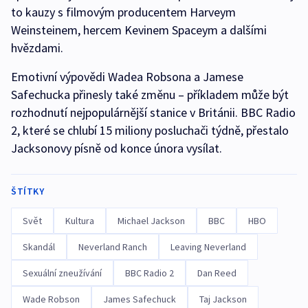
to kauzy s filmovým producentem Harveym
Weinsteinem, hercem Kevinem Spaceym a dalšími
hvězdami.
Emotivní výpovědi Wadea Robsona a Jamese
Safechucka přinesly také změnu – příkladem může být
rozhodnutí nejpopulárnější stanice v Británii. BBC Radio
2, které se chlubí 15 miliony posluchači týdně, přestalo
Jacksonovy písně od konce února vysílat.
ŠTÍTKY
Svět
Kultura
Michael Jackson
BBC
HBO
Skandál
Neverland Ranch
Leaving Neverland
Sexuální zneužívání
BBC Radio 2
Dan Reed
Wade Robson
James Safechuck
Taj Jackson