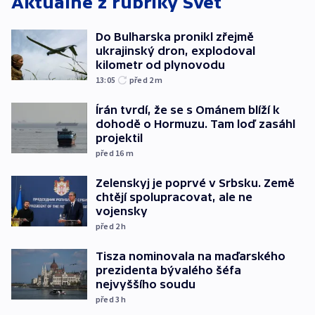
Aktuálně z rubriky
Svět
Do Bulharska pronikl zřejmě
ukrajinský dron, explodoval
kilometr od plynovodu
13:05
před 2
m
Írán tvrdí, že se s Ománem blíží k
dohodě o Hormuzu. Tam loď zasáhl
projektil
před 16
m
Zelenskyj je poprvé v Srbsku. Země
chtějí spolupracovat, ale ne
vojensky
před 2
h
Tisza nominovala na maďarského
prezidenta bývalého šéfa
nejvyššího soudu
před 3
h