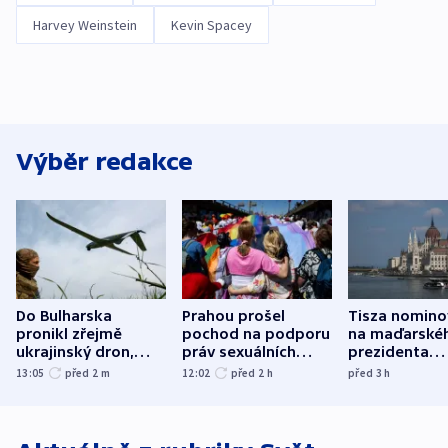
Harvey Weinstein
Kevin Spacey
Výběr redakce
Do Bulharska
Prahou prošel
Tisza nomino
pronikl zřejmě
pochod na podporu
na maďarské
ukrajinský dron,
práv sexuálních
prezidenta
explodoval kilometr
menšin
bývalého šéf
13:05
před 2
m
12:02
před 2
h
před 3
h
od plynovodu
nejvyššího s