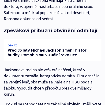
Muži ve snímku Jacksona viní například z her na
doktora, vzájemné masturbace nebo orálního sexu.
Safechucka měl král popu zneužívat od deseti let,
Robsona dokonce od sedmi.
Zpěvákovi příbuzní obvinění odmítají
ODKAZ
Před 35 lety Michael Jackson změnil historii
hudby. Pomohla mu vizuální revoluce
Jacksonova rodina ale veškerá nařčení, která v
dokumentu zazněla, kategoricky odmítá. Film označila
za veřejný lynč, oba muže za lháře a na HBO podala
žalobu. Vysoudit chce v přepočtu přes dvě miliardy
korun.
„Pokud se rozhodnete pro tak silné obvinění, měli byste