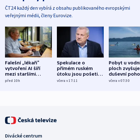
ČT24 každý den vybírá z obsahu publikovaného evropskými
veřejnými médii, členy Eurovize.
Falešní „lékaři“
Spekulace o
Pobyt u vodn
vytvoření AI šíří
přímém ruském
ploch zvyšuje
mezi staršími
útoku jsou pošetilé,
duševní poho
Poláky nebezpečné
míní estonský
ukázala
před 10
h
včera v 17:11
včera v 07:30
zdravotní rady
bezpečnostní
mezinárodní 
expert
Divácké centrum