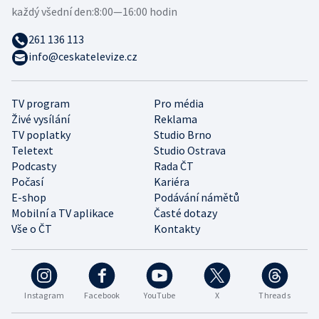
každý všední den:
8:00—16:00 hodin
261 136 113
info@ceskatelevize.cz
TV program
Pro média
Živé vysílání
Reklama
TV poplatky
Studio Brno
Teletext
Studio Ostrava
Podcasty
Rada ČT
Počasí
Kariéra
E-shop
Podávání námětů
Mobilní a TV aplikace
Časté dotazy
Vše o ČT
Kontakty
Instagram
Facebook
YouTube
X
Threads