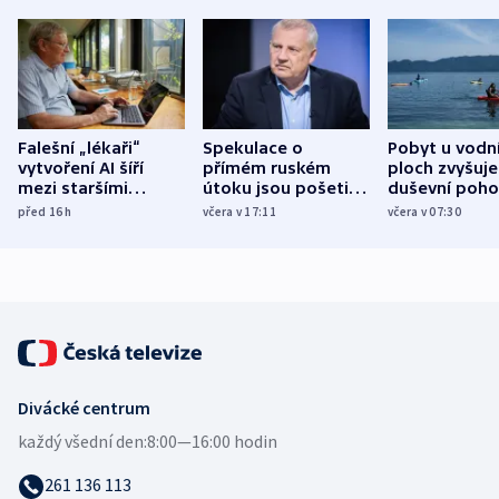
Falešní „lékaři“
Spekulace o
Pobyt u vodn
vytvoření AI šíří
přímém ruském
ploch zvyšuje
mezi staršími
útoku jsou pošetilé,
duševní poho
Poláky nebezpečné
míní estonský
ukázala
před 16
h
včera v 17:11
včera v 07:30
zdravotní rady
bezpečnostní
mezinárodní 
expert
Divácké centrum
každý všední den:
8:00—16:00 hodin
261 136 113