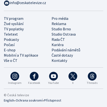
info@ceskatelevize.cz
TV program
Pro média
Živé vysílání
Reklama
TV poplatky
Studio Brno
Teletext
Studio Ostrava
Podcasty
Rada ČT
Počasí
Kariéra
E-shop
Podávání námětů
Mobilní a TV aplikace
Časté dotazy
Vše o ČT
Kontakty
Instagram
Facebook
YouTube
X
Threads
© Česká televize
•
•
English
Ochrana soukromí
Přístupnost