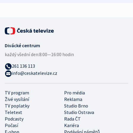
Divácké centrum
každý všední den:
8:00—16:00 hodin
261 136 113
info@ceskatelevize.cz
TV program
Pro média
Živé vysílání
Reklama
TV poplatky
Studio Brno
Teletext
Studio Ostrava
Podcasty
Rada ČT
Počasí
Kariéra
E-shop
Podávání námětů