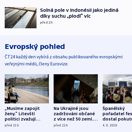
Solná pole v Indonésii jako jediná
díky suchu „plodí“ víc
před 2
h
Evropský pohled
ČT24 každý den vybírá z obsahu publikovaného evropskými
veřejnými médii, členy Eurovize.
„Musíme zapojit
Na Ukrajině jsou
Španělský
ženy.“ Litevští
zadržováni občané
pořadatel fes
politici zvažují
z více než 50 zemí.
dostal pokut
dohodu o
Bojovali na straně
nekalé prakti
před 21
h
před 22
h
4. 8. 2026
demografii
Ruska