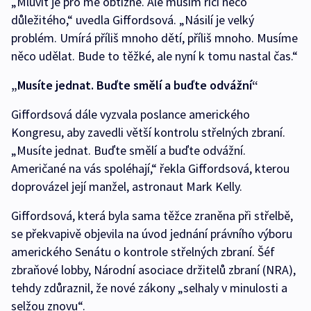
„Mluvit je pro mě obtížné. Ale musím říci něco
důležitého,“ uvedla Giffordsová. „Násilí je velký
problém. Umírá příliš mnoho dětí, příliš mnoho. Musíme
něco udělat. Bude to těžké, ale nyní k tomu nastal čas.“
„Musíte jednat. Buďte smělí a buďte odvážní“
Giffordsová dále vyzvala poslance amerického
Kongresu, aby zavedli větší kontrolu střelných zbraní.
„Musíte jednat. Buďte smělí a buďte odvážní.
Američané na vás spoléhají,“ řekla Giffordsová, kterou
doprovázel její manžel, astronaut Mark Kelly.
Giffordsová, která byla sama těžce zraněna při střelbě,
se překvapivě objevila na úvod jednání právního výboru
amerického Senátu o kontrole střelných zbraní. Šéf
zbraňové lobby, Národní asociace držitelů zbraní (NRA),
tehdy zdůraznil, že nové zákony „selhaly v minulosti a
selžou znovu“.