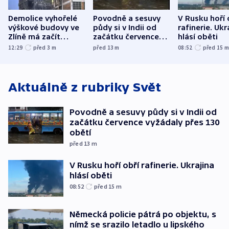
Demolice vyhořelé
Povodně a sesuvy
V Rusku hoří 
výškové budovy ve
půdy si v Indii od
rafinerie. Ukr
Zlíně má začít
začátku července
hlásí oběti
odpoledne
vyžádaly přes 130
12:29
před 3
m
před 13
m
08:52
před 15
obětí
Aktuálně z rubriky
Svět
Povodně a sesuvy půdy si v Indii od
začátku července vyžádaly přes 130
obětí
před 13
m
V Rusku hoří obří rafinerie. Ukrajina
hlásí oběti
08:52
před 15
m
Německá policie pátrá po objektu, s
nímž se srazilo letadlo u lipského