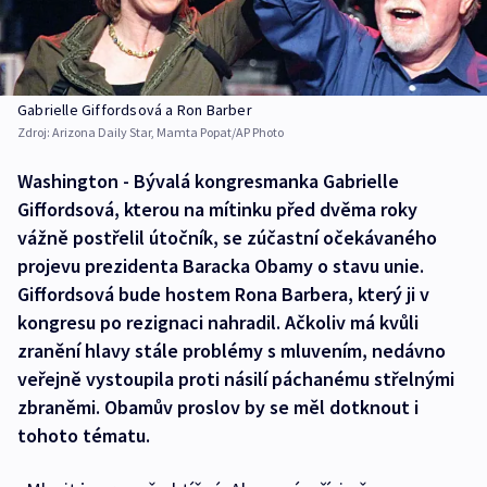
Gabrielle Giffordsová a Ron Barber
Zdroj:
Arizona Daily Star, Mamta Popat/AP Photo
Washington - Bývalá kongresmanka Gabrielle
Giffordsová, kterou na mítinku před dvěma roky
vážně postřelil útočník, se zúčastní očekávaného
projevu prezidenta Baracka Obamy o stavu unie.
Giffordsová bude hostem Rona Barbera, který ji v
kongresu po rezignaci nahradil. Ačkoliv má kvůli
zranění hlavy stále problémy s mluvením, nedávno
veřejně vystoupila proti násilí páchanému střelnými
zbraněmi. Obamův proslov by se měl dotknout i
tohoto tématu.