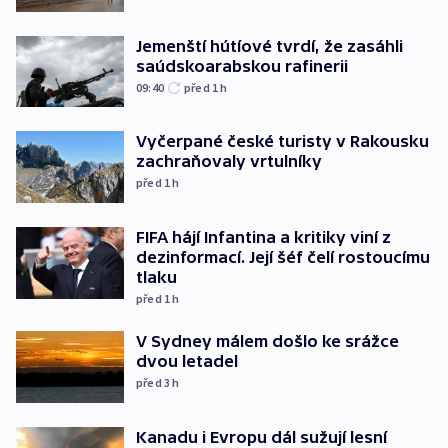
Jemenští hútíové tvrdí, že zasáhli
saúdskoarabskou rafinerii
09:40
před 1
h
Vyčerpané české turisty v Rakousku
zachraňovaly vrtulníky
před 1
h
FIFA hájí Infantina a kritiky viní z
dezinformací. Její šéf čelí rostoucímu
tlaku
před 1
h
V Sydney málem došlo ke srážce
dvou letadel
před 3
h
Kanadu i Evropu dál sužují lesní