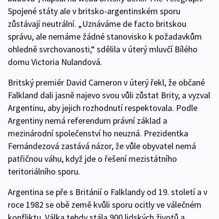
Spojené státy ale v britsko-argentinském sporu
zůstávají neutrální. „Uznáváme de facto britskou
správu, ale nemáme žádné stanovisko k požadavkům
ohledně svrchovanosti,“ sdělila v úterý mluvčí Bílého
domu Victoria Nulandová.
Britský premiér David Cameron v úterý řekl, že občané
Falkland dali jasně najevo svou vůli zůstat Brity, a vyzval
Argentinu, aby jejich rozhodnutí respektovala. Podle
Argentiny nemá referendum právní základ a
mezinárodní společenství ho neuzná. Prezidentka
Fernándezová zastává názor, že vůle obyvatel nemá
patřičnou váhu, když jde o řešení mezistátního
teritoriálního sporu.
Argentina se pře s Británií o Falklandy od 19. století a v
roce 1982 se obě země kvůli sporu ocitly ve válečném
konfliktu. Válka tehdy stála 900 lidských životů a