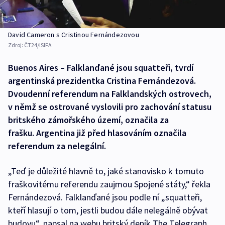
David Cameron s Cristinou Fernándezovou
Zdroj:
ČT24/ISIFA
Buenos Aires – Falklanďané jsou squatteři, tvrdí
argentinská prezidentka Cristina Fernándezová.
Dvoudenní referendum na Falklandských ostrovech,
v němž se ostrované vyslovili pro zachování statusu
britského zámořského území, označila za
frašku. Argentina již před hlasováním označila
referendum za nelegální.
„Teď je důležité hlavně to, jaké stanovisko k tomuto
fraškovitému referendu zaujmou Spojené státy,“ řekla
Fernándezová. Falklanďané jsou podle ní „squatteři,
kteří hlasují o tom, jestli budou dále nelegálně obývat
budovu“, napsal na webu britský deník The Telegraph.