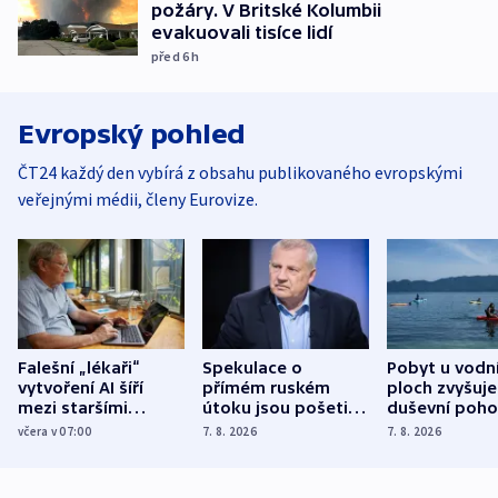
požáry. V Britské Kolumbii
evakuovali tisíce lidí
před 6
h
Evropský pohled
ČT24 každý den vybírá z obsahu publikovaného evropskými
veřejnými médii, členy Eurovize.
Falešní „lékaři“
Spekulace o
Pobyt u vodn
vytvoření AI šíří
přímém ruském
ploch zvyšuje
mezi staršími
útoku jsou pošetilé,
duševní poho
Poláky nebezpečné
míní estonský
ukázala
včera v 07:00
7. 8. 2026
7. 8. 2026
zdravotní rady
bezpečnostní
mezinárodní 
expert