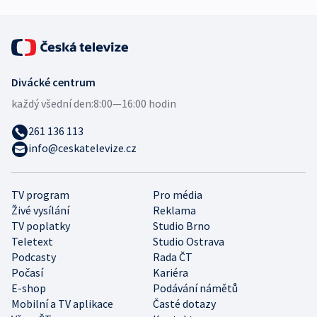
Divácké centrum
každý všední den:
8:00—16:00 hodin
261 136 113
info@ceskatelevize.cz
TV program
Pro média
Živé vysílání
Reklama
TV poplatky
Studio Brno
Teletext
Studio Ostrava
Podcasty
Rada ČT
Počasí
Kariéra
E-shop
Podávání námětů
Mobilní a TV aplikace
Časté dotazy