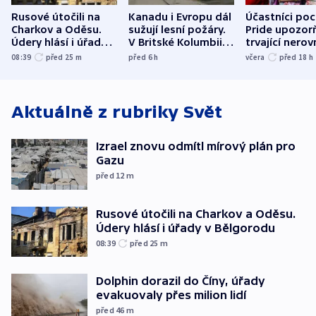
Rusové útočili na
Kanadu i Evropu dál
Účastníci po
Charkov a Oděsu.
sužují lesní požáry.
Pride upozorň
Údery hlásí i úřady v
V Britské Kolumbii
trvající nerov
Bělgorodu
evakuovali tisíce lidí
společensko
08:39
před 25
m
před 6
h
včera
před 18
h
atmosféru
Aktuálně z rubriky
Svět
Izrael znovu odmítl mírový plán pro
Gazu
před 12
m
Rusové útočili na Charkov a Oděsu.
Údery hlásí i úřady v Bělgorodu
08:39
před 25
m
Dolphin dorazil do Číny, úřady
evakuovaly přes milion lidí
před 46
m