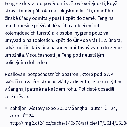
Feng se dostal do povědomí světové veřejnosti, když
strávil téměř půl roku na tokijském letišti, neboť ho
čínské úřady odmítaly pustit zpět do země. Feng na
letišti měsíce přežíval díky jídlu a oblečení od
kolemjdoucích turistů a k osobní hygieně používal
umyvadlo na toaletách. Zpět do Číny se vrátil 12. února,
když mu čínská vláda nakonec opětovný vstup do země
umožnila. V současnosti je Feng pod neustálým
policejním dohledem.
Posilování bezpečnostních opatření, které podle AP
svědčí o trvalém strachu vlády z disentu, je tento týden
v Šanghaji patrné na každém rohu. Policisté obsadili
celé město.
Zahájení výstavy Expo 2010 v Šanghaji autor: ČT24,
zdroj: ČT24
http://img2.ct24.cz/cache/140x78/article/17/1614/1613