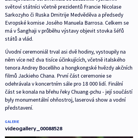
světoví státníci včetně prezidentů Francie Nicolase
Sarkozyho či Ruska Dmitrije Medvěděva a předsedy
Evropské komise Josého Manuela Barrosa. Celkem se
má v Šanghaji v průběhu výstavy objevit stovka šéfů
států a vlád.
Úvodní ceremoniál trval asi dvě hodiny, vystoupily na
něm více než dva tisíce účinkujících, včetně italského
tenora Andrey Bocelliho a hongkongské hvězdy akčních
filmů Jackieho Chana. První část ceremonie se
odehrávala v koncertním sále pro 18 000 lidí. Finální
část se konala na břehu řeky Chuang-pchu - její součástí
byly monumentální ohňostroj, laserová show a vodní
představení.
GALERIE
videogallery_00088528