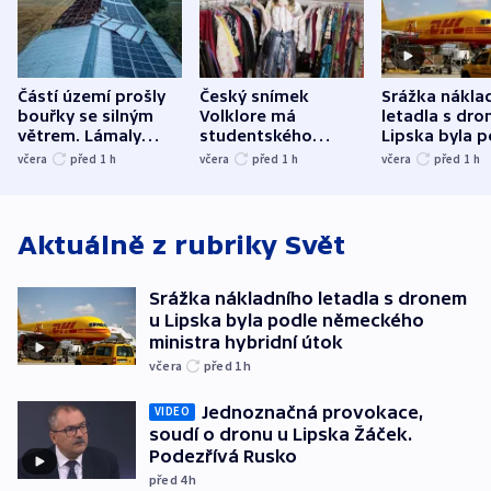
Částí území prošly
Český snímek
Srážka nákla
bouřky se silným
Volklore má
letadla s dr
větrem. Lámaly
studentského
Lipska byla p
stromy a poničily
Oscara, zabojuje o
německého mi
včera
před 1
h
včera
před 1
h
včera
před 1
h
střechu
cenu za krátký film
hybridní útok
Aktuálně z rubriky
Svět
Srážka nákladního letadla s dronem
u Lipska byla podle německého
ministra hybridní útok
včera
před 1
h
Jednoznačná provokace,
VIDEO
soudí o dronu u Lipska Žáček.
Podezřívá Rusko
před 4
h