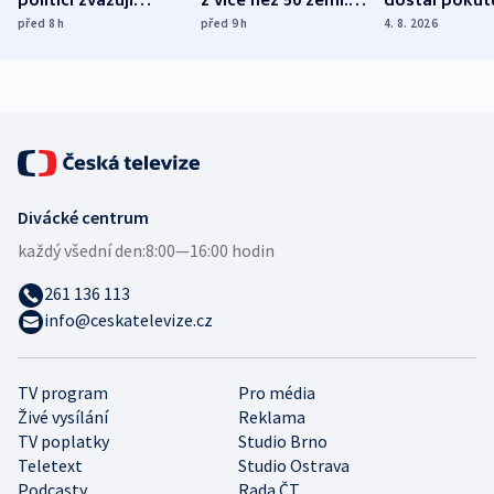
politici zvažují
z více než 50 zemí.
dostal pokut
dohodu o
Bojovali na straně
nekalé prakti
před 8
h
před 9
h
4. 8. 2026
demografii
Ruska
Divácké centrum
každý všední den:
8:00—16:00 hodin
261 136 113
info@ceskatelevize.cz
TV program
Pro média
Živé vysílání
Reklama
TV poplatky
Studio Brno
Teletext
Studio Ostrava
Podcasty
Rada ČT