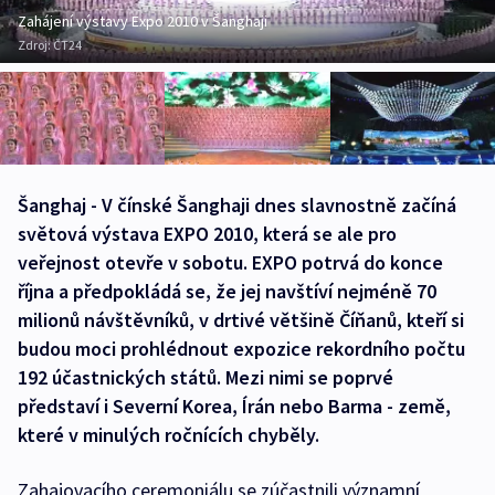
Zahájení výstavy Expo 2010 v Šanghaji
Zdroj:
ČT24
Šanghaj - V čínské Šanghaji dnes slavnostně začíná
světová výstava EXPO 2010, která se ale pro
veřejnost otevře v sobotu. EXPO potrvá do konce
října a předpokládá se, že jej navštíví nejméně 70
milionů návštěvníků, v drtivé většině Číňanů, kteří si
budou moci prohlédnout expozice rekordního počtu
192 účastnických států. Mezi nimi se poprvé
představí i Severní Korea, Írán nebo Barma - země,
které v minulých ročnících chyběly.
Zahajovacího ceremoniálu se zúčastnili významní