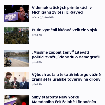
V demokratických primárkách v
Michiganu zvítězil El-Sayed
včera
před 6
h
Putin vyměnil klíčové velitele vojsk
před 7
h
„Musíme zapojit ženy.“ Litevští
politici zvažují dohodu o demografii
před 8
h
Výbuch auta u Jekatěrinburgu vážně
zranil šéfa uralské továrny na drony
před 8
h
Sliby starosty New Yorku
Mamdaniho čelí žalobě i finančním