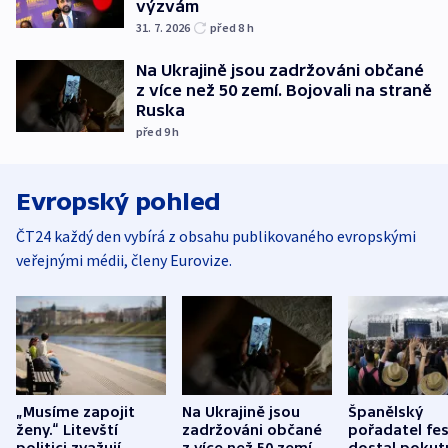
výzvám
31. 7. 2026
před 8
h
Na Ukrajině jsou zadržováni občané
z více než 50 zemí. Bojovali na straně
Ruska
před 9
h
Evropský pohled
ČT24 každý den vybírá z obsahu publikovaného evropskými
veřejnými médii, členy Eurovize.
„Musíme zapojit
Na Ukrajině jsou
Španělský
ženy.“ Litevští
zadržováni občané
pořadatel fes