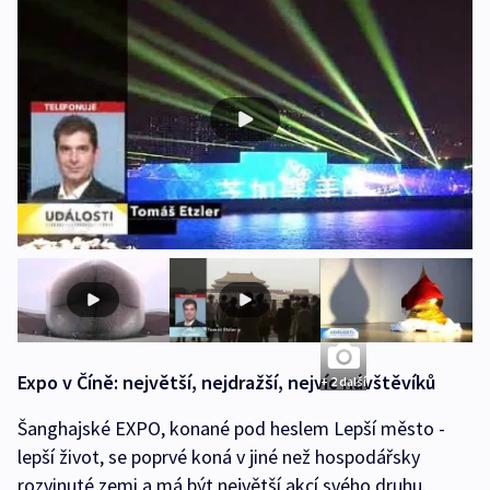
Expo v Číně: největší, nejdražší, nejvíc návštěvíků
+ 2 další
Šanghajské EXPO, konané pod heslem Lepší město -
lepší život, se poprvé koná v jiné než hospodářsky
rozvinuté zemi a má být největší akcí svého druhu.