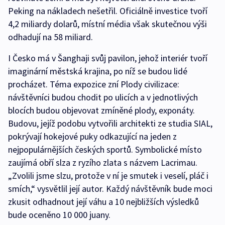
Peking na nákladech nešetřil. Oficiálně investice tvoří
4,2 miliardy dolarů, místní média však skutečnou výši
odhadují na 58 miliard.
I Česko má v Šanghaji svůj pavilon, jehož interiér tvoří
imaginární městská krajina, po níž se budou lidé
procházet. Téma expozice zní Plody civilizace:
návštěvníci budou chodit po ulicích a v jednotlivých
blocích budou objevovat zmíněné plody, exponáty.
Budovu, jejíž podobu vytvořili architekti ze studia SIAL,
pokrývají hokejové puky odkazující na jeden z
nejpopulárnějších českých sportů. Symbolické místo
zaujímá obří slza z ryzího zlata s názvem Lacrimau.
„Zvolili jsme slzu, protože v ní je smutek i veselí, pláč i
smích,“ vysvětlil její autor. Každý návštěvník bude moci
zkusit odhadnout její váhu a 10 nejbližších výsledků
bude oceněno 10 000 juany.