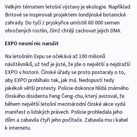
Velkým tématem letošní výstavy je ekologie. Například
Britové se inspirovali projektem londýnské botanické
zahrady. Do tyčí z pryskyřice umístili 60 000 semen
ohrožených rostlin, čímž chtějí zachovat jejich DNA.
EXPO nesmí nic narušit
Na letošním Expu se očekává až 100 milionů
návštěvníků, už teď je jisté, že jde o největší a nejdražší
EXPO v historii. Čínské úřady se proto postaraly o to,
aby EXPO probíhalo tak, jak má. Nedopustí tedy
jakékoli větší protesty. Policie dokonce hlídá známého
čínského disidenta Feng Čeng-chu, který avizoval, že
během největší letošní mezinárodní čínské akce vydá
manifest o lidských právech. Policie prohledala jeho
dům a zabavila čtyři jeho počítače. Zabavila mu i kabel
k internetu.