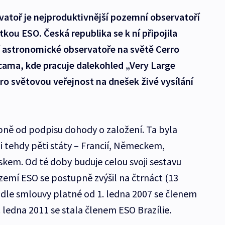
rvatoř je nejproduktivnější pozemní observatoří
kou ESO. Česká republika se k ní připojila
í astronomické observatoře na světě Cerro
acama, kde pracuje dalekohled „Very Large
pro světovou veřejnost na dnešek živé vysílání
pně od podpisu dohody o založení. Ta byla
i tehdy pěti státy – Francií, Německem,
kem. Od té doby buduje celou svoji sestavu
zemí ESO se postupně zvýšil na čtrnáct (13
odle smlouvy platné od 1. ledna 2007 se členem
. ledna 2011 se stala členem ESO Brazílie.