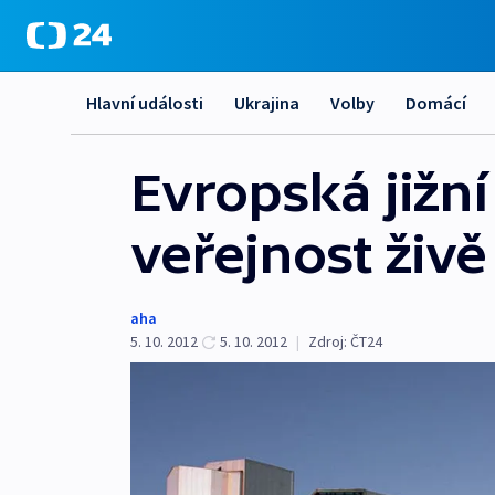
Hlavní události
Ukrajina
Volby
Domácí
Evropská jižn
veřejnost živě
aha
5. 10. 2012
5. 10. 2012
|
Zdroj:
ČT24