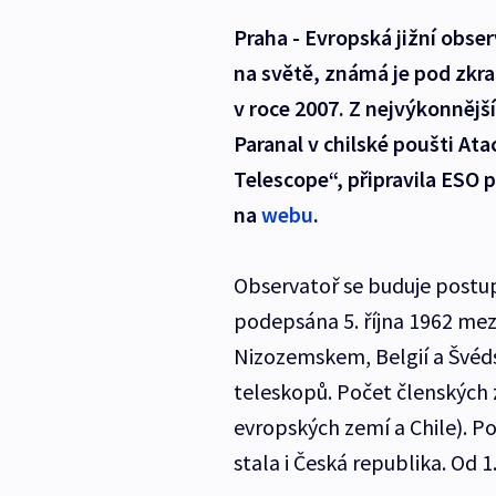
Praha - Evropská jižní obse
na světě, známá je pod zkrat
v roce 2007. Z nejvýkonnějš
Paranal v chilské poušti At
Telescope“, připravila ESO 
na
webu
.
Observatoř se buduje postu
podepsána 5. října 1962 mez
Nizozemskem, Belgií a Švéds
teleskopů. Počet členských 
evropských zemí a Chile). P
stala i Česká republika. Od 1