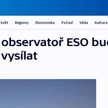
Svět
Regiony
Ekonomika
Počasí
Věda
Kultura
í observatoř ESO bu
 vysílat