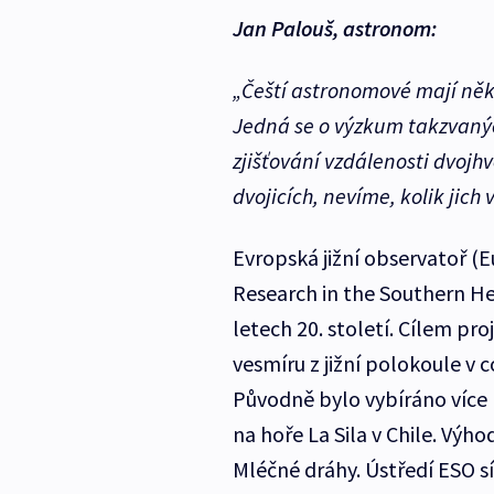
Jan Palouš, astronom:
„Čeští astronomové mají něk
Jedná se o výzkum takzvanýc
zjišťování vzdálenosti dvojhv
dvojicích, nevíme, kolik jich 
Evropská jižní observatoř (
Research in the Southern H
letech 20. století. Cílem p
vesmíru z jižní polokoule v
Původně bylo vybíráno více
na hoře La Sila v Chile. Vý
Mléčné dráhy. Ústředí ESO s