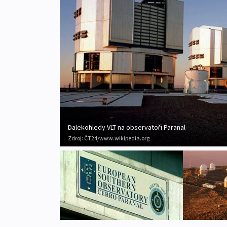
Dalekohledy VLT na observatoři Paranal
Zdroj:
ČT24/www.wikipedia.org