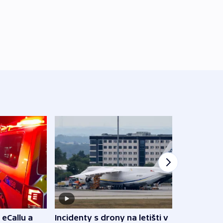
 eCallu a
Incidenty s drony na letišti v
Klima