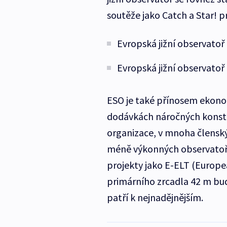
soutěže jako Catch a Star! p
Evropská jižní observatoř 
Evropská jižní observatoř 
ESO je také přínosem ekonom
dodávkách náročných konstr
organizace, v mnoha členský
méně výkonných observatoří
projekty jako E-ELT (Europ
primárního zrcadla 42 m bu
patří k nejnadějnějším.