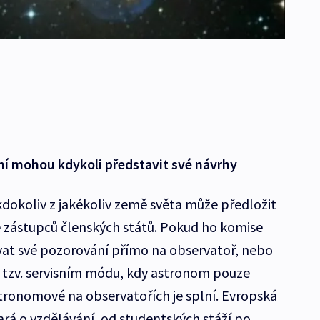
í mohou kdykoli představit své návrhy
kdokoliv z jakékoliv země světa může předložit
ze zástupců členských států. Pokud ho komise
vat své pozorování přímo na observatoř, nebo
 tzv. servisním módu, kdy astronom pouze
tronomové na observatořích je splní. Evropská
tará o vzdělávání, od studentských stáží po