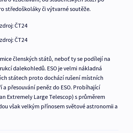
ro středoškoláky či výtvarné soutěže.
zdroj: ČT24
zdroj: ČT24
ice členských států, neboť ty se podílejí na
ukcí dalekohledů. ESO je velmi nákladná
ch státech proto dochází rušení místních
 a přesouvání peněz do ESO. Probíhající
ean Extremely Large Telescop) s průměrem
dou však velkým přínosem světové astronomii a