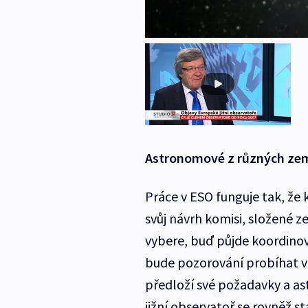
Astronomové z různých zem
Práce v ESO funguje tak, že 
svůj návrh komisi, složené 
vybere, buď půjde koordino
bude pozorování probíhat v
předloží své požadavky a as
jižní observatoř se rovněž s