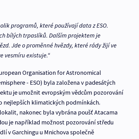
olik programů, které používají data z ESO.
h bílých trpaslíků. Dalším projektem je
ězd. Jde o proměnné hvězdy, které rády žijí ve
ve vesmíru existuje.“
European Organisation for Astronomical
emisphere - ESO) byla založena v padesátých
rojektu je umožnit evropským vědcům pozorování
 co nejlepších klimatických podmínkách.
 lokalit, nakonec byla vybrána poušť Atacama
hodou je například možnost pozorování středu
ídlí v Garchingu u Mnichova společně