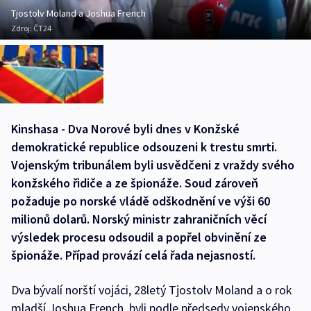
Tjostolv Moland a Joshua French
Zdroj:
ČT24
Kinshasa - Dva Norové byli dnes v Konžské
demokratické republice odsouzeni k trestu smrti.
Vojenským tribunálem byli usvědčeni z vraždy svého
konžského řidiče a ze špionáže. Soud zároveň
požaduje po norské vládě odškodnění ve výši 60
milionů dolarů. Norský ministr zahraničních věcí
výsledek procesu odsoudil a popřel obvinění ze
špionáže. Případ provází celá řada nejasností.
Dva bývalí norští vojáci, 28letý Tjostolv Moland a o rok
mladší Joshua French, byli podle předsedy vojenského