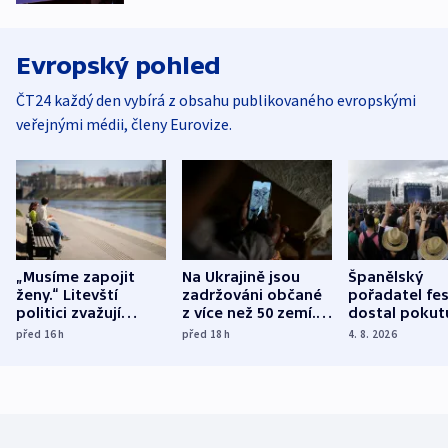
Evropský pohled
ČT24 každý den vybírá z obsahu publikovaného evropskými
veřejnými médii, členy Eurovize.
„Musíme zapojit
Na Ukrajině jsou
Španělský
ženy.“ Litevští
zadržováni občané
pořadatel fes
politici zvažují
z více než 50 zemí.
dostal pokut
dohodu o
Bojovali na straně
nekalé prakti
před 16
h
před 18
h
4. 8. 2026
demografii
Ruska