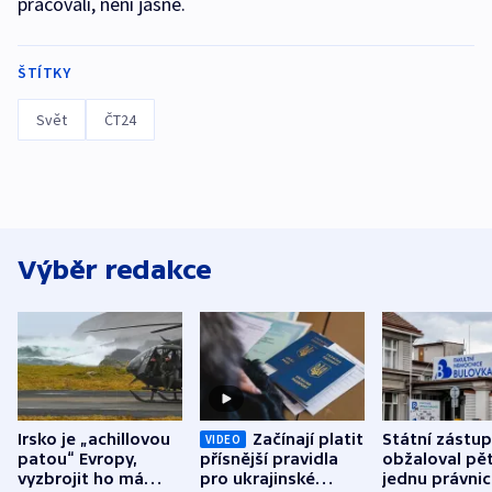
pracovali, není jasné.
ŠTÍTKY
Svět
ČT24
Výběr redakce
Irsko je „achillovou
Začínají platit
Státní zástu
VIDEO
patou“ Evropy,
přísnější pravidla
obžaloval pět 
vyzbrojit ho má
pro ukrajinské
jednu právni