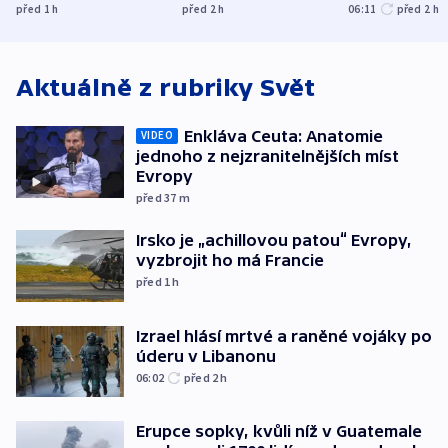
Francie
uprchlíky
osobu v kauz
před 1
h
před 2
h
06:11
před 2
h
Bulovky
Aktuálně z rubriky
Svět
Enkláva Ceuta: Anatomie
VIDEO
jednoho z nejzranitelnějších míst
Evropy
před 37
m
Irsko je „achillovou patou“ Evropy,
vyzbrojit ho má Francie
před 1
h
Izrael hlásí mrtvé a raněné vojáky po
úderu v Libanonu
06:02
před 2
h
Erupce sopky, kvůli níž v Guatemale