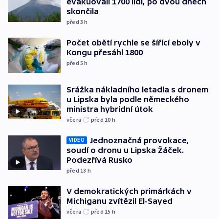
evakuovali 1700 lidí, po dvou dnech
skončila
před 3
h
Počet obětí rychle se šířící eboly v
Kongu přesáhl 1800
před 5
h
Srážka nákladního letadla s dronem
u Lipska byla podle německého
ministra hybridní útok
včera
před 10
h
Jednoznačná provokace,
VIDEO
soudí o dronu u Lipska Žáček.
Podezřívá Rusko
před 13
h
V demokratických primárkách v
Michiganu zvítězil El-Sayed
včera
před 15
h