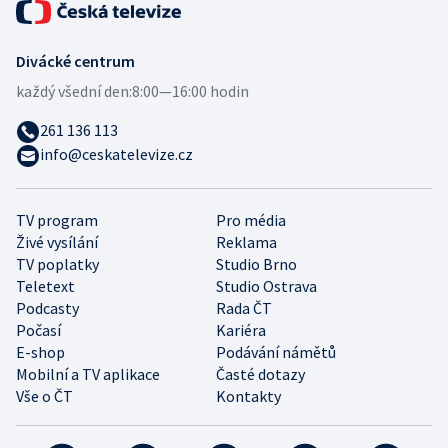
Divácké centrum
každý všední den:
8:00—16:00 hodin
261 136 113
info@ceskatelevize.cz
TV program
Pro média
Živé vysílání
Reklama
TV poplatky
Studio Brno
Teletext
Studio Ostrava
Podcasty
Rada ČT
Počasí
Kariéra
E-shop
Podávání námětů
Mobilní a TV aplikace
Časté dotazy
Vše o ČT
Kontakty