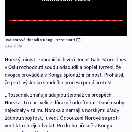
Dva Norové dostali v Kongu trest smrti
Zdroj:
ČT24
Norský ministr zahraničních věcí Jonas Gahr Störe dnes
v Oslu rozhodnutí soudu odsoudil a popřel tvrzení, že
dvojice prováděla v Kongu špionážní činnost. Prohlásil,
že proti výsledku soudního procesu podá protest.
„Rozsudek zmiňuje údajnou špionáž ve prospěch
Norska. To chci velice důrazně odmítnout. Dané osoby
nejednaly v zájmu Norska a nemají s norskými úřady
žádnou spojitost,“ uvedl. Odsouzení Norové se proti
verdiktu chtějí odvolat. Pro koho přesně v Kongu