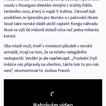
soudu v Kisangani shledáni vinnými z vraždy řidiče
terénního vozu, který si najali 5. května. Zároveň byli
usvědčeni ze špionáže pro Norsko a z pašování zbraní.
Soud také norské vládě uložil zaplatit Kongu náhradu
škod ve výši 60 milionů dolarů (více než jedna miliarda
korun).
Oba mladí muži, kteří v minulosti působili v norské
armádě, trvají na tom, že se ničeho nelegálního
nedopustili. Verdikt je ale nepřekvapil. „Poslední čtyři
měsíce nás připravily na všechno, takže šok to pro nás
není,“ okomentoval to Joshua French.
Nahrávám video