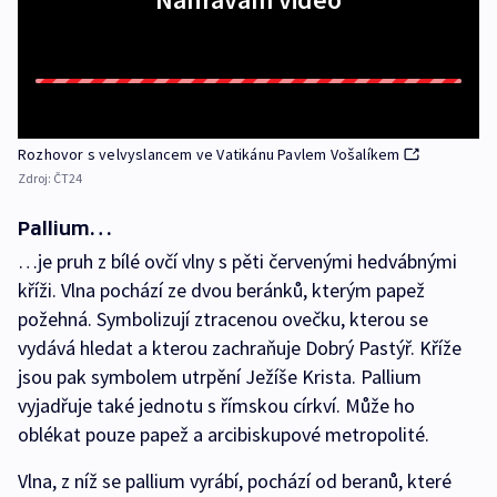
Rozhovor s velvyslancem ve Vatikánu Pavlem Vošalíkem
Zdroj:
ČT24
Pallium…
…je pruh z bílé ovčí vlny s pěti červenými hedvábnými
kříži. Vlna pochází ze dvou beránků, kterým papež
požehná. Symbolizují ztracenou ovečku, kterou se
vydává hledat a kterou zachraňuje Dobrý Pastýř. Kříže
jsou pak symbolem utrpění Ježíše Krista. Pallium
vyjadřuje také jednotu s římskou církví. Může ho
oblékat pouze papež a arcibiskupové metropolité.
Vlna, z níž se pallium vyrábí, pochází od beranů, které