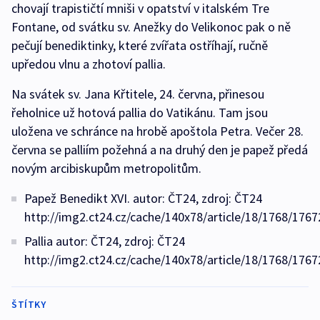
chovají trapističtí mniši v opatství v italském Tre
Fontane, od svátku sv. Anežky do Velikonoc pak o ně
pečují benediktinky, které zvířata ostříhají, ručně
upředou vlnu a zhotoví pallia.
Na svátek sv. Jana Křtitele, 24. června, přinesou
řeholnice už hotová pallia do Vatikánu. Tam jsou
uložena ve schránce na hrobě apoštola Petra. Večer 28.
června se palliím požehná a na druhý den je papež předá
novým arcibiskupům metropolitům.
Papež Benedikt XVI. autor: ČT24, zdroj: ČT24
http://img2.ct24.cz/cache/140x78/article/18/1768/1767
Pallia autor: ČT24, zdroj: ČT24
http://img2.ct24.cz/cache/140x78/article/18/1768/1767
ŠTÍTKY