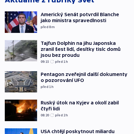
Americký Senát potvrdil Blanche
jako ministra spravedlnosti
před 8
m
Tajfun Dolphin na jihu Japonska
zranil šest lidí, desítky tisíc domů
jsou bez proudu
09:15
před 1
h
Pentagon zveřejnil další dokumenty
o pozorování UFO
před 1
h
Ruský útok na Kyjev a okolí zabil
čtyři lidi
08:20
před 2
h
USA chtějí poskytnout miliardu