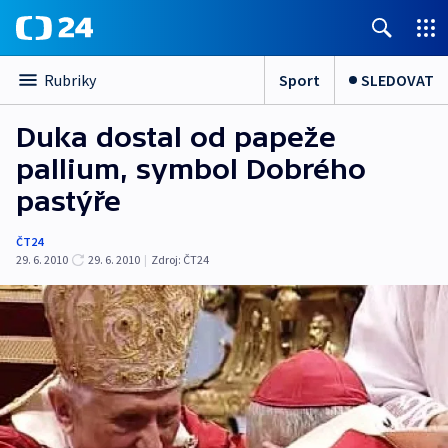
Sport
SLEDOVAT
Rubriky
Duka dostal od papeže
pallium, symbol Dobrého
pastýře
ČT24
29. 6. 2010
29. 6. 2010
|
Zdroj:
ČT24