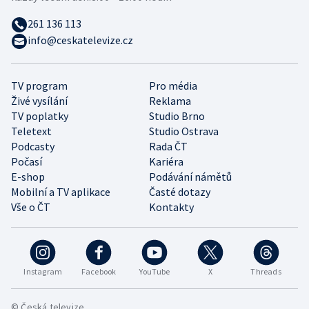
261 136 113
info@ceskatelevize.cz
TV program
Pro média
Živé vysílání
Reklama
TV poplatky
Studio Brno
Teletext
Studio Ostrava
Podcasty
Rada ČT
Počasí
Kariéra
E-shop
Podávání námětů
Mobilní a TV aplikace
Časté dotazy
Vše o ČT
Kontakty
Instagram
Facebook
YouTube
X
Threads
© Česká televize