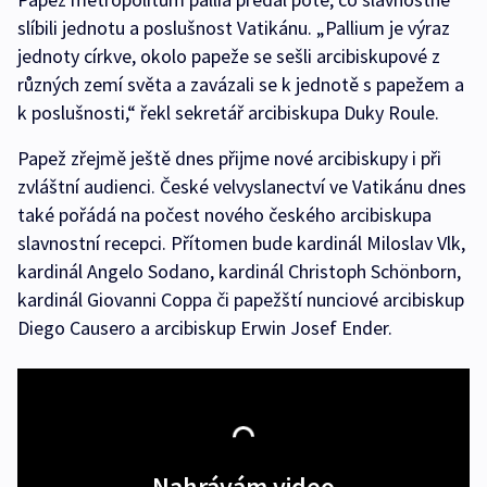
slíbili jednotu a poslušnost Vatikánu. „Pallium je výraz
jednoty církve, okolo papeže se sešli arcibiskupové z
různých zemí světa a zavázali se k jednotě s papežem a
k poslušnosti,“ řekl sekretář arcibiskupa Duky Roule.
Papež zřejmě ještě dnes přijme nové arcibiskupy i při
zvláštní audienci. České velvyslanectví ve Vatikánu dnes
také pořádá na počest nového českého arcibiskupa
slavnostní recepci. Přítomen bude kardinál Miloslav Vlk,
kardinál Angelo Sodano, kardinál Christoph Schönborn,
kardinál Giovanni Coppa či papežští nunciové arcibiskup
Diego Causero a arcibiskup Erwin Josef Ender.
Nahrávám video