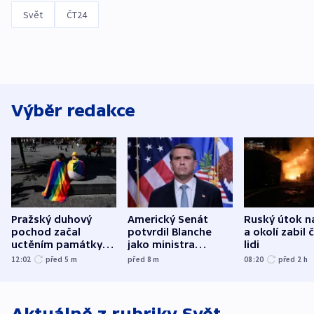
Svět
ČT24
Výběr redakce
Pražský duhový
Americký Senát
Ruský útok n
pochod začal
potvrdil Blanche
a okolí zabil č
uctěním památky
jako ministra
lidi
obětí berlínského
spravedlnosti
12:02
před 5
m
před 8
m
08:20
před 2
h
útoku
Aktuálně z rubriky
Svět