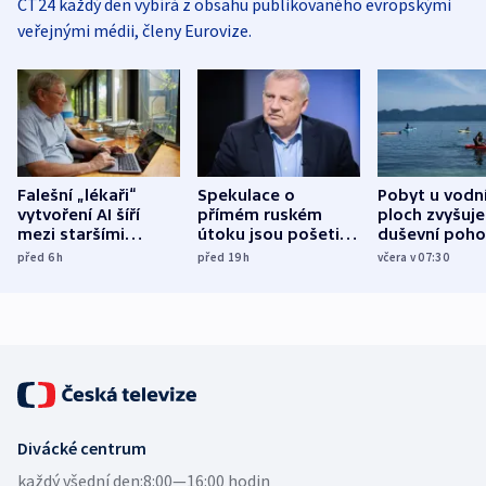
ČT24 každý den vybírá z obsahu publikovaného evropskými
veřejnými médii, členy Eurovize.
Falešní „lékaři“
Spekulace o
Pobyt u vodn
vytvoření AI šíří
přímém ruském
ploch zvyšuje
mezi staršími
útoku jsou pošetilé,
duševní poho
Poláky nebezpečné
míní estonský
ukázala
před 6
h
před 19
h
včera v 07:30
zdravotní rady
bezpečnostní
mezinárodní 
expert
Divácké centrum
každý všední den:
8:00—16:00 hodin