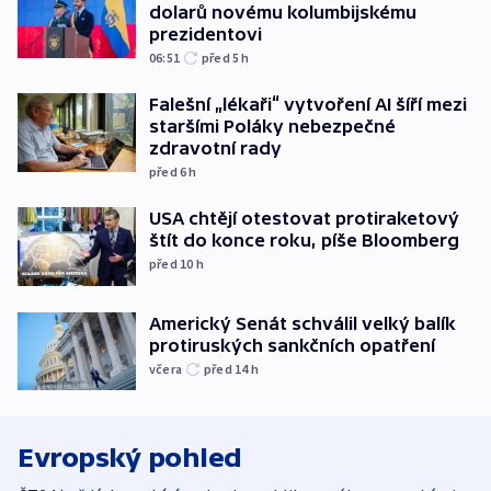
dolarů novému kolumbijskému
prezidentovi
06:51
před 5
h
Falešní „lékaři“ vytvoření AI šíří mezi
staršími Poláky nebezpečné
zdravotní rady
před 6
h
USA chtějí otestovat protiraketový
štít do konce roku, píše Bloomberg
před 10
h
Americký Senát schválil velký balík
protiruských sankčních opatření
včera
před 14
h
Evropský pohled