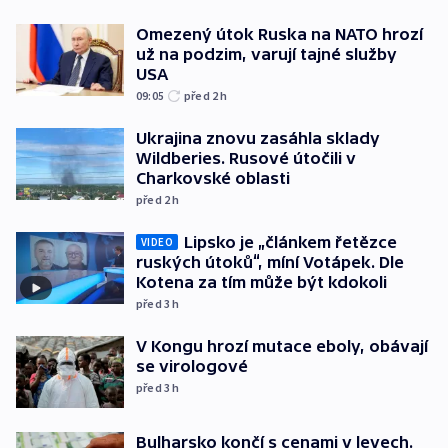
Omezený útok Ruska na NATO hrozí
už na podzim, varují tajné služby
USA
09:05
před 2
h
Ukrajina znovu zasáhla sklady
Wildberies. Rusové útočili v
Charkovské oblasti
před 2
h
Lipsko je „článkem řetězce
VIDEO
ruských útoků“, míní Votápek. Dle
Kotena za tím může být kdokoli
před 3
h
V Kongu hrozí mutace eboly, obávají
se virologové
před 3
h
Bulharsko končí s cenami v levech.