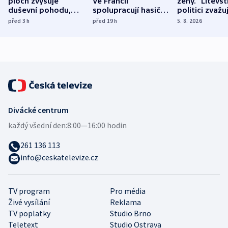
ploch zvyšuje
Ve Francii
ženy.“ Litevšt
duševní pohodu,
spolupracují hasiči z
politici zvažuj
ukázala
různých zemí
dohodu o
před 3
h
před 19
h
5. 8. 2026
mezinárodní studie
demografii
Divácké centrum
každý všední den:
8:00—16:00 hodin
261 136 113
info@ceskatelevize.cz
TV program
Pro média
Živé vysílání
Reklama
TV poplatky
Studio Brno
Teletext
Studio Ostrava