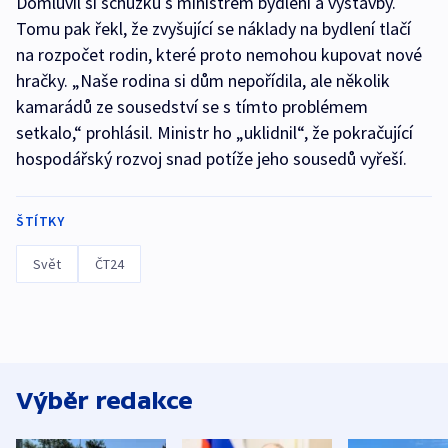
Domluvil si schůzku s ministrem bydlení a výstavby.
Tomu pak řekl, že zvyšující se náklady na bydlení tlačí
na rozpočet rodin, které proto nemohou kupovat nové
hračky. „Naše rodina si dům nepořídila, ale několik
kamarádů ze sousedství se s tímto problémem
setkalo,“ prohlásil. Ministr ho „uklidnil“, že pokračující
hospodářský rozvoj snad potíže jeho sousedů vyřeší.
ŠTÍTKY
Svět
ČT24
Výběr redakce