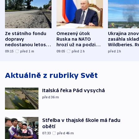
Ze státního fondu
Omezený útok
Ukrajina zno
dopravy
Ruska na NATO
zasáhla skla
nedostanou letos
hrozí už na podzim,
Wildberies. 
kraje na silnice ani
varují tajné služby
útočili v Cha
09:15
před 1
m
09:05
před 2
h
před 2
h
korunu, řekl Půta
USA
oblasti
Aktuálně z rubriky
Svět
Italská řeka Pád vysychá
před 36
m
Střelba v thajské škole má řadu
obětí
07:33
před 46
m