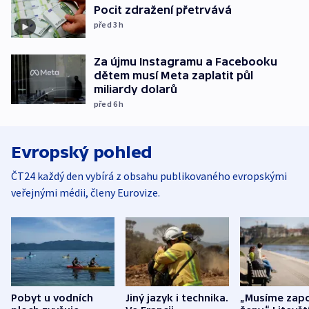
Pocit zdražení přetrvává
před 3
h
Za újmu Instagramu a Facebooku
dětem musí Meta zaplatit půl
miliardy dolarů
před 6
h
Evropský pohled
ČT24 každý den vybírá z obsahu publikovaného evropskými
veřejnými médii, členy Eurovize.
Pobyt u vodních
Jiný jazyk i technika.
„Musíme zapo