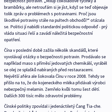
bezpečnost potravin. „Miluji čokoládové tyčinky a
brambůrky, ale netroufám si je jíst, když se teď objevuje
tolik zpráv o problémech s potravinami. Proč jsou
škodlivé potraviny stále na pultech obchodů?“ otázala
se. Politici jí nabídli standardní politickou odpověď - prý
vláda situaci řeší a zavádí náležitá bezpečnostní
opatření.
Čína v poslední době zažila několik skandálů, které
vyvolávají otázky o bezpečnosti potravin. Prodávalo se
například maso s příměsí jedovatých chemikálií, vyráběl
se olej ze splašků nabíraných před restauracemi.
Největší aféra ale šokovala Čínu v roce 2008. Tehdy se
přišlo na to, že do kojeneckého mléka přidávali výrobci
nebezpečný melamin. Zemřelo kvůli tomu šest dětí.
Dalších 300 tisíc mělo zdravotní problémy.
Čínské politiky zpovídal i jedenáctiletý Čang Ťia-che.