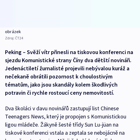
obrázek
Zdroj:
ČT24
Peking – Svěží vítr přinesli na tiskovou konferenci na
sjezdu Komunistické strany Číny dva dětští novináři.
Jedenáctiletí žurnalisté projevili nebývalou kuráž a
nečekaně obrátili pozornost k choulostivým
tématům, jako jsou skandály kolem škodlivých
potravin či rychle rostoucí ceny nemovitostí.
Dva školáci v davu novinářů zastupují list Chinese
Teenagers News, který je propojen s Komunistickou
ligou mládeže. Žákyně šesté třídy Sun Lu-jüan na
tiskové konferenci vstala a zeptala se nebojácně na