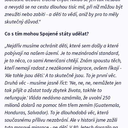
a nevydá se na cestu dlouhou tisíc mil, při níž můžou být
zneužiti nebo zabiti - a děti to vědí, aniž by pro to měly
skutečný důvod.“
Co s tím mohou Spojené státy udělat?
„Nejdřív musíme ochránit děti, které sem došly a které
pobývají na našem území. Je to mezinárodní standard,
je to něco, co sami Američani chtějí. Znám spoustu těch,
kteří nemají radost z nezákonné imigrace, ovšem říkají -
'Ale tohle jsou děti.' A to skutečně jsou. To je první věc.
Druhá věc - musíme jasně říct: 'Ne, ne, ne, nemůžete jen
tak přijít a zůstat tady zbytek života, takhle to
nefunguje.' Vláda nedávno oznámila, že uvolní 250
milionů dolarů na pomoc těm třem zemím (Guatemala,
Honduras, Salvador). To je dlouhodobá věc, která
současnému přílivu nezabrání. Ale v historii jsme zažili
tyto masové migrace - ne dětí. V 80. letech dorazilo na