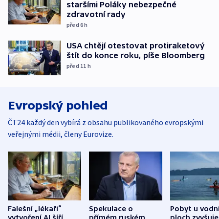
staršími Poláky nebezpečné
zdravotní rady
před 6
h
USA chtějí otestovat protiraketový
štít do konce roku, píše Bloomberg
před 11
h
Evropský pohled
ČT24 každý den vybírá z obsahu publikovaného evropskými
veřejnými médii, členy Eurovize.
Falešní „lékaři“
Spekulace o
Pobyt u vodn
vytvoření AI šíří
přímém ruském
ploch zvyšuje