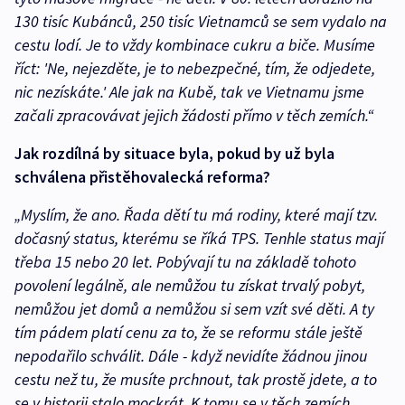
130 tisíc Kubánců, 250 tisíc Vietnamců se sem vydalo na
cestu lodí. Je to vždy kombinace cukru a biče. Musíme
říct: 'Ne, nejezděte, je to nebezpečné, tím, že odjedete,
nic nezískáte.' Ale jak na Kubě, tak ve Vietnamu jsme
začali zpracovávat jejich žádosti přímo v těch zemích.“
Jak rozdílná by situace byla, pokud by už byla
schválena přistěhovalecká reforma?
„Myslím, že ano. Řada dětí tu má rodiny, které mají tzv.
dočasný status, kterému se říká TPS. Tenhle status mají
třeba 15 nebo 20 let. Pobývají tu na základě tohoto
povolení legálně, ale nemůžou tu získat trvalý pobyt,
nemůžou jet domů a nemůžou si sem vzít své děti. A ty
tím pádem platí cenu za to, že se reformu stále ještě
nepodařilo schválit. Dále - když nevidíte žádnou jinou
cestu než tu, že musíte prchnout, tak prostě jdete, a to
se v historii stalo mockrát. K tomu se v těch zemích