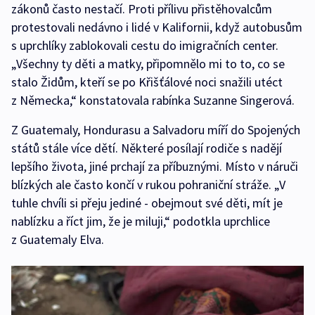
zákonů často nestačí. Proti přílivu přistěhovalcům
protestovali nedávno i lidé v Kalifornii, když autobusům
s uprchlíky zablokovali cestu do imigračních center.
„Všechny ty děti a matky, připomnělo mi to to, co se
stalo Židům, kteří se po Křišťálové noci snažili utéct
z Německa,“ konstatovala rabínka Suzanne Singerová.
Z Guatemaly, Hondurasu a Salvadoru míří do Spojených
států stále více dětí. Některé posílají rodiče s nadějí
lepšího života, jiné prchají za příbuznými. Místo v náruči
blízkých ale často končí v rukou pohraniční stráže. „V
tuhle chvíli si přeju jediné - obejmout své děti, mít je
nablízku a říct jim, že je miluji,“ podotkla uprchlice
z Guatemaly Elva.