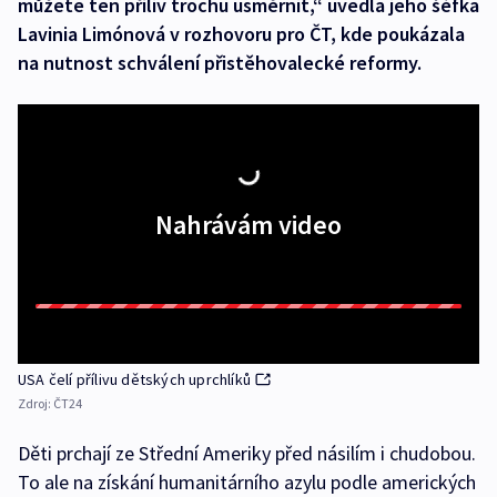
můžete ten příliv trochu usměrnit,“ uvedla jeho šéfka
Lavinia Limónová v rozhovoru pro ČT, kde poukázala
na nutnost schválení přistěhovalecké reformy.
Nahrávám video
USA čelí přílivu dětských uprchlíků
Zdroj:
ČT24
Děti prchají ze Střední Ameriky před násilím i chudobou.
To ale na získání humanitárního azylu podle amerických