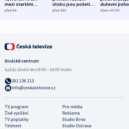
mezi staršími
útoku jsou pošetilé,
duševní poho
Poláky nebezpečné
míní estonský
ukázala
před 6
h
před 20
h
včera v 07:30
zdravotní rady
bezpečnostní
mezinárodní 
expert
Divácké centrum
každý všední den:
8:00—16:00 hodin
261 136 113
info@ceskatelevize.cz
TV program
Pro média
Živé vysílání
Reklama
TV poplatky
Studio Brno
Teletext
Studio Ostrava