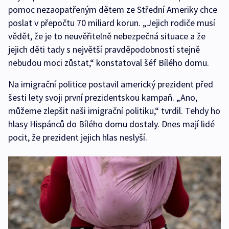
pomoc nezaopatřeným dětem ze Střední Ameriky chce
poslat v přepočtu 70 miliard korun. „Jejich rodiče musí
vědět, že je to neuvěřitelně nebezpečná situace a že
jejich děti tady s největší pravděpodobností stejně
nebudou moci zůstat,“ konstatoval šéf Bílého domu.
Na imigrační politice postavil americký prezident před
šesti lety svoji první prezidentskou kampaň. „Ano,
můžeme zlepšit naši imigrační politiku,“ tvrdil. Tehdy ho
hlasy Hispánců do Bílého domu dostaly. Dnes mají lidé
pocit, že prezident jejich hlas neslyší.