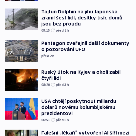
Tajfun Dolphin na jihu Japonska
zranil šest lidí, desítky tisíc domů
jsou bez proudu
09:15
před 2
h
Pentagon zveřejnil další dokumenty
o pozorování UFO
před 2
h
Ruský útok na Kyjev a okolí zabil
čtyři lidi
08:20
před 3
h
USA chtějí poskytnout miliardu
dolarů novému kolumbijskému
prezidentovi
06:51
před 6
h
Falešní „lékaři“ vytvoření AI šíří mezi