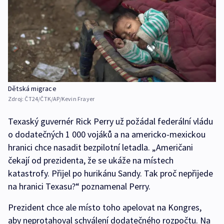
Dětská migrace
Zdroj:
ČT24/ČTK/AP/Kevin Frayer
Texaský guvernér Rick Perry už požádal federální vládu
o dodatečných 1 000 vojáků a na americko-mexickou
hranici chce nasadit bezpilotní letadla. „Američani
čekají od prezidenta, že se ukáže na místech
katastrofy. Přijel po hurikánu Sandy. Tak proč nepřijede
na hranici Texasu?“ poznamenal Perry.
Prezident chce ale místo toho apelovat na Kongres,
aby neprotahoval schválení dodatečného rozpočtu. Na