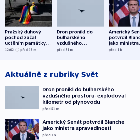
Pražský duhový
Dron pronikl do
Americký Sen
pochod začal
bulharského
potvrdil Blan
uctěním památky
vzdušného
jako ministra
obětí berlínského
prostoru,
spravedlnost
12:02
před 18
m
před 51
m
před 1
h
útoku
explodoval kilometr
od plynovodu
Aktuálně z rubriky
Svět
Dron pronikl do bulharského
vzdušného prostoru, explodoval
kilometr od plynovodu
před 51
m
Americký Senát potvrdil Blanche
jako ministra spravedlnosti
před 1
h