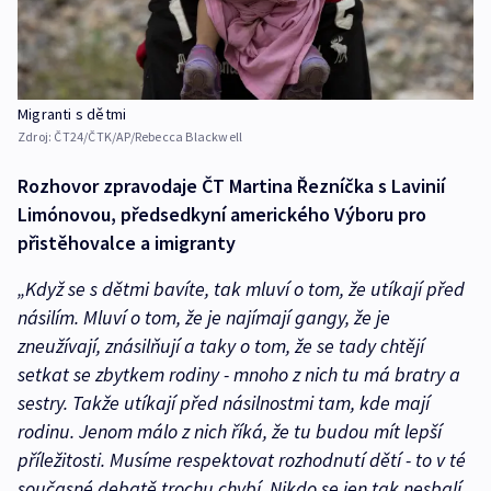
Migranti s dětmi
Zdroj:
ČT24/ČTK/AP/Rebecca Blackwell
Rozhovor zpravodaje ČT Martina Řezníčka s Lavinií
Limónovou, předsedkyní amerického Výboru pro
přistěhovalce a imigranty
„Když se s dětmi bavíte, tak mluví o tom, že utíkají před
násilím. Mluví o tom, že je najímají gangy, že je
zneužívají, znásilňují a taky o tom, že se tady chtějí
setkat se zbytkem rodiny - mnoho z nich tu má bratry a
sestry. Takže utíkají před násilnostmi tam, kde mají
rodinu. Jenom málo z nich říká, že tu budou mít lepší
příležitosti. Musíme respektovat rozhodnutí dětí - to v té
současné debatě trochu chybí. Nikdo se jen tak nesbalí