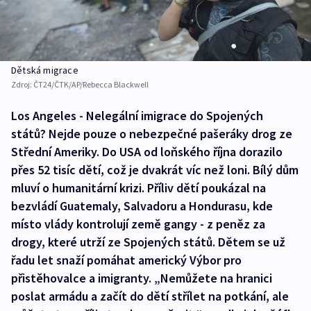
Dětská migrace
Zdroj:
ČT24/ČTK/AP/Rebecca Blackwell
Los Angeles - Nelegální imigrace do Spojených
států? Nejde pouze o nebezpečné pašeráky drog ze
Střední Ameriky. Do USA od loňského října dorazilo
přes 52 tisíc dětí, což je dvakrát víc než loni. Bílý dům
mluví o humanitární krizi. Příliv dětí poukázal na
bezvládí Guatemaly, Salvadoru a Hondurasu, kde
místo vlády kontrolují země gangy - z peněz za
drogy, které utrží ze Spojených států. Dětem se už
řadu let snaží pomáhat americký Výbor pro
přistěhovalce a imigranty. „Nemůžete na hranici
poslat armádu a začít do dětí střílet na potkání, ale