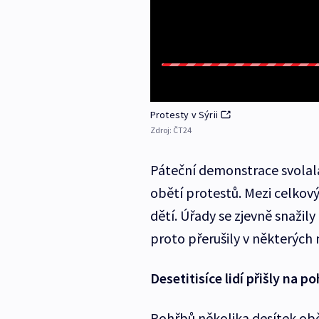
Protesty v Sýrii
Zdroj:
ČT24
Páteční demonstrace svolala
obětí protestů. Mezi celkov
dětí. Úřady se zjevně snažily
proto přerušily v některých
Desetitisíce lidí přišly na
Pohřbů několika desítek obě