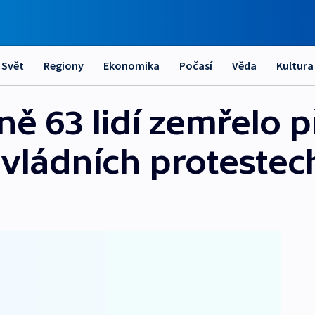
Svět
Regiony
Ekonomika
Počasí
Věda
Kultura
ě 63 lidí zemřelo p
ivládních protestec