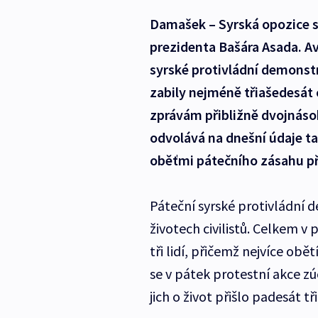
Damašek – Syrská opozice s
prezidenta Bašára Asada. A
syrské protivládní demonstra
zabily nejméně třiašedesát c
zprávám přibližně dvojnásobn
odvolává na dnešní údaje t
oběťmi pátečního zásahu přiš
Páteční syrské protivládní 
životech civilistů. Celkem v
tři lidí, přičemž nejvíce ob
se v pátek protestní akce zú
jich o život přišlo padesát tři