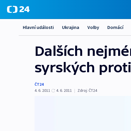
Hlavní události
Ukrajina
Volby
Domácí
Dalších nejmén
syrských prot
ČT24
4. 6. 2011
4. 6. 2011
|
Zdroj:
ČT24