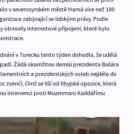
nilo v severosyrském městě Hamá více než 100
organizace zabývající se lidskými právy. Podle
ky obnovily internetové připojení, které bylo
onstrace.
ednání v Turecku tento týden dohodla, že udělá
padl. Žádá okamžitou demisi prezidenta Bašára
rlamentních a prezidentských voleb nejdéle do
 zvenčí, čímž se liší od libyjské opozice, která
kou intervenci proti Muammaru Kaddáfímu