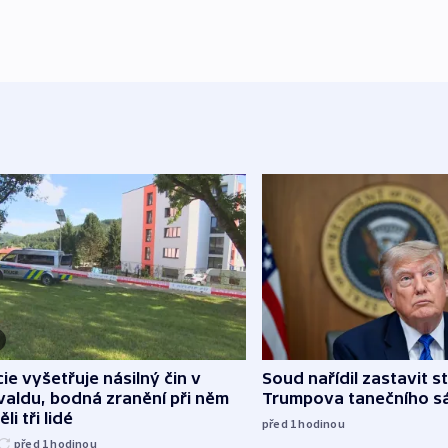
cie vyšetřuje násilný čin v
Soud nařídil zastavit s
aldu, bodná zranění při něm
Trumpova tanečního s
li tři lidé
před 1
hodinou
před 1
hodinou