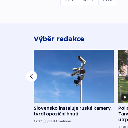
Výběr redakce
Slovensko instaluje ruské kamery,
Poli
tvrdí opoziční hnutí
Tanv
utrpě
12:27
před 1
hodinou
17:03