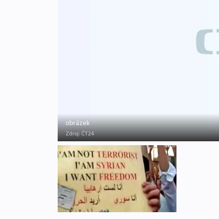
obrázek
Zdroj:
ČT24