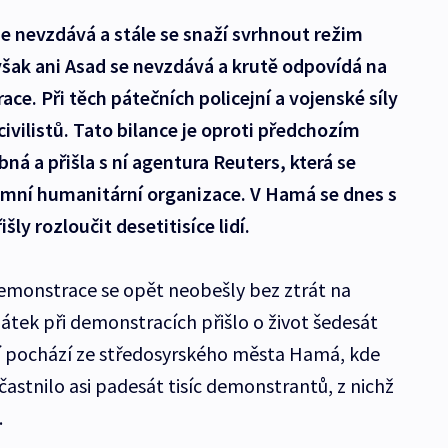
e nevzdává a stále se snaží svrhnout režim
však ani Asad se nevzdává a krutě odpovídá na
ce. Při těch pátečních policejní a vojenské síly
ivilistů. Tato bilance je oproti předchozím
á a přišla s ní agentura Reuters, která se
amní humanitární organizace. V Hamá se dnes s
ly rozloučit desetitisíce lidí.
demonstrace se opět neobešly bez ztrát na
 pátek při demonstracích přišlo o život šedesát
ětí pochází ze středosyrského města Hamá, kde
častnilo asi padesát tisíc demonstrantů, z nichž
.