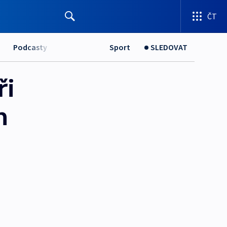
ČT
Podcasty
Sport
SLEDOVAT
ři
h