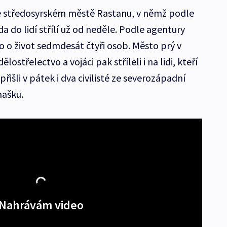
ve středosyrském městě Rastanu, v němž podle
 do lidí střílí už od neděle. Podle agentury
o o život sedmdesát čtyři osob. Město prý v
střelectvo a vojáci pak stříleli i na lidi, kteří
přišli v pátek i dva civilisté ze severozápadní
mašku.
Nahrávám video