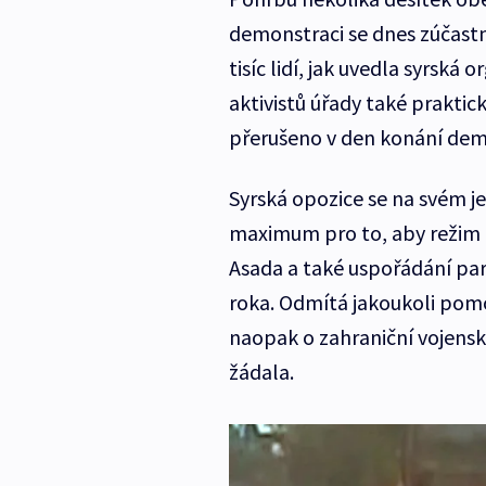
demonstraci se dnes zúčast
tisíc lidí, jak uvedla syrská 
aktivistů úřady také praktic
přerušeno v den konání dem
Syrská opozice se na svém j
maximum pro to, aby režim 
Asada a také uspořádání pa
roka. Odmítá jakoukoli pomoc
naopak o zahraniční vojens
žádala.