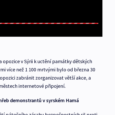
 opozice v Sýrii k uctění památky dětských
ými více než 1 100 mrtvými bylo od března 30
 opozici zabránit zorganizovat větší akce, a
 městech internetové připojení.
 pohřeb demonstrantů v syrském Hamá
tí pátečního zásahu bezpečnostních sil proti