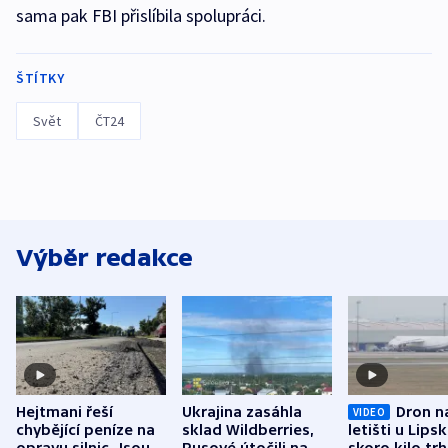
sama pak FBI přislíbila spolupráci.
ŠTÍTKY
Svět
ČT24
Výběr redakce
Hejtmani řeší
Ukrajina zasáhla
Dron n
VIDEO
chybějící peníze na
sklad Wildberries,
letišti u Lips