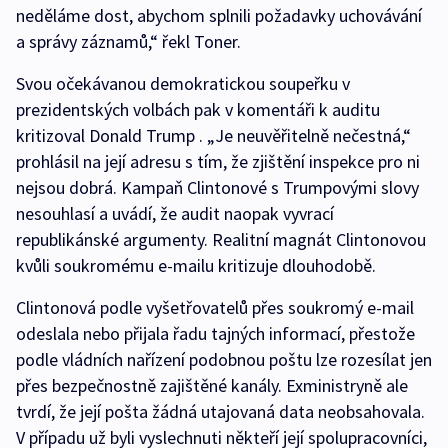
neděláme dost, abychom splnili požadavky uchovávání
a správy záznamů,“ řekl Toner.
Svou očekávanou demokratickou soupeřku v
prezidentských volbách pak v komentáři k auditu
kritizoval Donald Trump . „Je neuvěřitelně nečestná,“
prohlásil na její adresu s tím, že zjištění inspekce pro ni
nejsou dobrá. Kampaň Clintonové s Trumpovými slovy
nesouhlasí a uvádí, že audit naopak vyvrací
republikánské argumenty. Realitní magnát Clintonovou
kvůli soukromému e-mailu kritizuje dlouhodobě.
Clintonová podle vyšetřovatelů přes soukromý e-mail
odeslala nebo přijala řadu tajných informací, přestože
podle vládních nařízení podobnou poštu lze rozesílat jen
přes bezpečnostně zajištěné kanály. Exministryně ale
tvrdí, že její pošta žádná utajovaná data neobsahovala.
V případu už byli vyslechnuti někteří její spolupracovníci,