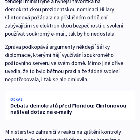
tehdejší ministryně a nynější favoritka na
demokratickou prezidentskou nominaci Hillary
Clintonová požádala na příslušném oddělení
zabývajícím se elektronickou bezpečností o svolení
používat soukromý e-mail, tak by ho nedostala.
Zpráva podkopává argumenty někdejší šéfky
diplomacie, kterými hájí využívání soukromého
poštovního serveru ve svém domě. Mimo jiné dříve
uvedla, že to bylo běžnou praxí a že žádné svolení
nepotřebovala, i tak se ale omluvila.
ODKAZ
Debata demokratů před Floridou: Clintonovou
naštval dotaz na e-maily
Ministerstvo zahraničí v reakci na zjištění kontroly
prohlásilo, že představitelé úřadu o soukromém e-