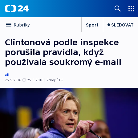
Sport
SLEDOVAT
Rubriky
Clintonová podle inspekce
porušila pravidla, když
používala soukromý e-mail
afi
25. 5. 2016
25. 5. 2016
|
Zdroj:
ČTK