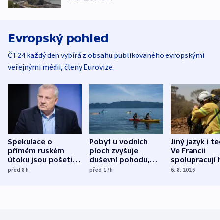
Evropský pohled
ČT24 každý den vybírá z obsahu publikovaného evropskými
veřejnými médii, členy Eurovize.
Spekulace o
Pobyt u vodních
Jiný jazyk i t
přímém ruském
ploch zvyšuje
Ve Francii
útoku jsou pošetilé,
duševní pohodu,
spolupracují h
míní estonský
ukázala
různých zemí
před 8
h
před 17
h
6. 8. 2026
bezpečnostní
mezinárodní studie
expert