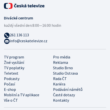
Divácké centrum
každý všední den:
8:00—16:00 hodin
261 136 113
info@ceskatelevize.cz
TV program
Pro média
Živé vysílání
Reklama
TV poplatky
Studio Brno
Teletext
Studio Ostrava
Podcasty
Rada ČT
Počasí
Kariéra
E-shop
Podávání námětů
Mobilní a TV aplikace
Časté dotazy
Vše o ČT
Kontakty