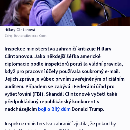
Hillary Clintonová
Zdroj:
Reuters/Rebecca Cook
Inspekce ministerstva zahraničí kritizuje Hillary
Clintonovou. Jako někdejší šéfka americké
diplomacie podle inspektorů porušila vládní pravidla,
když pro pracovní účely používala soukromý e-mail.
Jejich zpráva je vůbec prvním zveřejněným oficiálním
auditem. Případem se zabývá i Federální úřad pro
vyšetřování (FBI). Skandál Clintonové vyčetl také
předpokládaný republikánský konkurent v
nadcházejícím
boji o Bílý dům
Donald Trump.
Inspekce ministerstva zahraničí zjistila, že pokud by