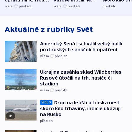
opravu silnic. Jsou
Rusové útočili na
skoro kilo trh
nenárokové, namítá
trh, hasiče či
indicie ukazuj
včera
před 4
h
včera
před 4
h
před 4
h
ministerstvo
stadion
Rusko
Aktuálně z rubriky
Svět
Americký Senát schválil velký balík
protiruských sankčních opatření
včera
před 2
h
Ukrajina zasáhla sklad Wildberries,
Rusové útočili na trh, hasiče či
stadion
včera
před 4
h
Dron na letišti u Lipska nesl
VIDEO
skoro kilo trhaviny, indicie ukazují
na Rusko
před 4
h