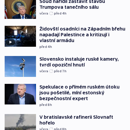
Soud nařídil zastavit stavbu
Trumpova tanečního sálu
včera
před 4
h
Židovští osadníci na Západním břehu
napadají Palestince a kritizují i
vlastní armádu
před 4
h
Slovensko instaluje ruské kamery,
tvrdí opoziční hnutí
včera
před 7
h
Spekulace o přímém ruském útoku
jsou pošetilé, míní estonský
bezpečnostní expert
před 8
h
V bratislavské rafinerii Slovnaft
hořelo
včera
před 8
h