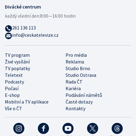
Divácké centrum
každý všední den:
8:00—16:00 hodin
261 136 113
info@ceskatelevize.cz
TV program
Pro média
Živé vysílání
Reklama
TV poplatky
Studio Brno
Teletext
Studio Ostrava
Podcasty
Rada ČT
Počasí
Kariéra
E-shop
Podávání námětů
Mobilní a TV aplikace
Časté dotazy
Vše o ČT
Kontakty