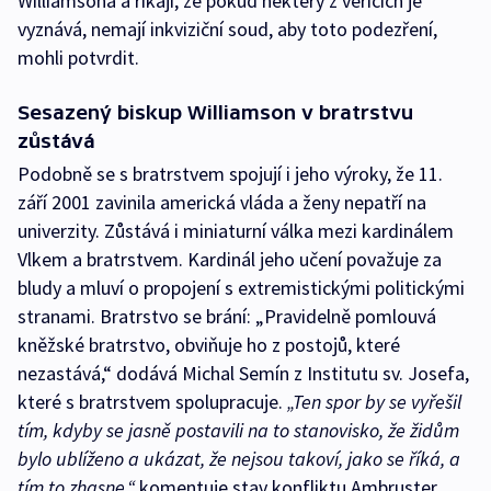
Williamsona a říkají, že pokud některý z věřících je
vyznává, nemají inkviziční soud, aby toto podezření,
mohli potvrdit.
Sesazený biskup Williamson v bratrstvu
zůstává
Podobně se s bratrstvem spojují i jeho výroky, že 11.
září 2001 zavinila americká vláda a ženy nepatří na
univerzity. Zůstává i miniaturní válka mezi kardinálem
Vlkem a bratrstvem. Kardinál jeho učení považuje za
bludy a mluví o propojení s extremistickými politickými
stranami. Bratrstvo se brání: „Pravidelně pomlouvá
kněžské bratrstvo, obviňuje ho z postojů, které
nezastává,“ dodává Michal Semín z Institutu sv. Josefa,
které s bratrstvem spolupracuje.
„Ten spor by se vyřešil
tím, kdyby se jasně postavili na to stanovisko, že židům
bylo ublíženo a ukázat, že nejsou takoví, jako se říká, a
tím to zhasne,“
komentuje stav konfliktu Ambruster.