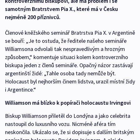
kontroverznímu biskupovi, ale má problém i se
samotným Bratrstvem Pia X., které má v Česku
nejméně 200 příznivců.
Členové kněžského seminář Bratrstva Pia X. v Argentině
se bouří: „Je to ostuda, že ředitele našeho semináře
Williamsona odvolali tak nespravedlivým a hrozným
způsobem,“ komentuje situaci kolem kontroverzního
biskupa jeden z členů semináře. Opačný názor zastávají
argentinští židé: „Tahle osoba tady nemůže být.
Holocaust byl nejhorším činem lidstva, urazil místní židy
i Argentince.“
Williamson má blízko k popírači holocaustu Irvingovi
Biskup Williamson přiletěl do Londýna a jako celebrita
nastoupil do luxusního vozu. Nicméně aféra tím
neskončila. Ukázalo se, že si dopisuje s dalším britským