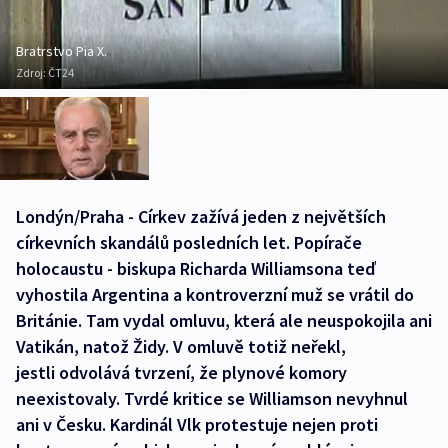
Bratrstvo Pia X.
Zdroj:
ČT24
Londýn/Praha - Církev zažívá jeden z největších
církevních skandálů posledních let. Popírače
holocaustu - biskupa Richarda Williamsona teď
vyhostila Argentina a kontroverzní muž se vrátil do
Británie. Tam vydal omluvu, která ale neuspokojila ani
Vatikán, natož Židy. V omluvě totiž neřekl,
jestli odvolává tvrzení, že plynové komory
neexistovaly. Tvrdé kritice se Williamson nevyhnul
ani v Česku. Kardinál Vlk protestuje nejen proti