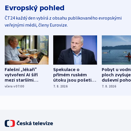
Evropský pohled
ČT24 každý den vybírá z obsahu publikovaného evropskými
veřejnými médii, členy Eurovize.
Falešní „lékaři“
Spekulace o
Pobyt u vodn
vytvoření AI šíří
přímém ruském
ploch zvyšuje
mezi staršími
útoku jsou pošetilé,
duševní poho
Poláky nebezpečné
míní estonský
ukázala
včera v 07:00
7. 8. 2026
7. 8. 2026
zdravotní rady
bezpečnostní
mezinárodní 
expert