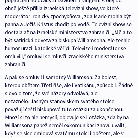
popíračem holocaustu Davidem Irvingem. A olej do
ohně ještě přilila izraelská televizní show, ve které
moderátor ironicky zpochybňoval, zda Marie mohla být
panna a Ježíš Kristus chodit po vodě. Televizní show se
dostala až na izraelské ministerstvo zahraničí: „Měla to
být satirická odveta za biskupa Williamsona. Ale tenhle
humor urazil katolické věřící. Televize i moderátor se
omluvili,“ omluvil se mluvčí izraelského ministerstva
zahraničí.
A pak se omluvil i samotný Williamson. Za bolest,
kterou obětem Třetí říše, ale i Vatikánu, způsobil. Žádné
slovo o tom, že své názory odvolává, ale
nezaznělo. Jasným stanoviskem svatého stolce
považují čeští biskupové tuto otázku za ukončenou.
Mnozí si to ale nemyslí, objevuje se i otázka, zda by na
Williamsona papež neměl exkomunikaci znovu uvalit,
když se sice omlouvá svatému stolci i obětem, ale v