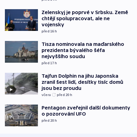
Zelenskyj je poprvé v Srbsku. Země
chtějí spolupracovat, ale ne
vojensky
před 16
h
Tisza nominovala na maďarského
prezidenta bývalého šéfa
nejvyššího soudu
před 17
h
Tajfun Dolphin na jihu Japonska
zranil šest lidí, desítky tisíc domů
jsou bez proudu
včera
před 20
h
Pentagon zveřejnil další dokumenty
o pozorování UFO
před 20
h