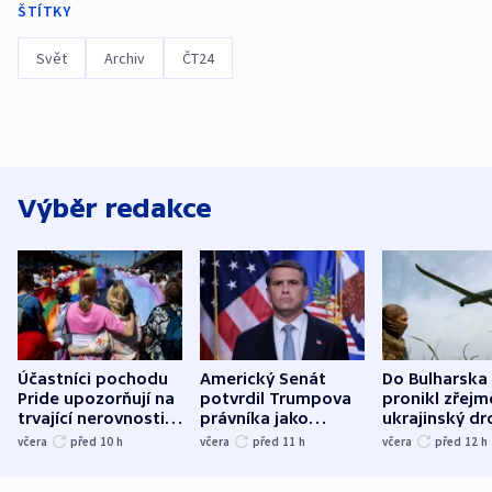
ŠTÍTKY
Svět
Archiv
ČT24
Výběr redakce
Účastníci pochodu
Americký Senát
Do Bulharska
Pride upozorňují na
potvrdil Trumpova
pronikl zřejm
trvající nerovnosti i
právníka jako
ukrajinský dr
společenskou
ministra
explodoval k
včera
před 10
h
včera
před 11
h
včera
před 12
h
atmosféru
spravedlnosti
od plynovod