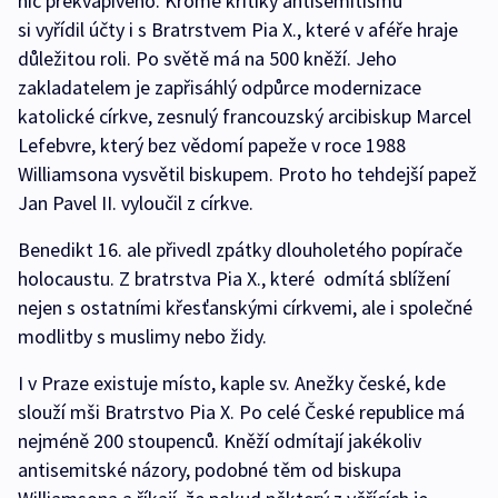
nic překvapivého. Kromě kritiky antisemitismu
si vyřídil účty i s Bratrstvem Pia X., které v aféře hraje
důležitou roli. Po světě má na 500 kněží. Jeho
zakladatelem je zapřisáhlý odpůrce modernizace
katolické církve, zesnulý francouzský arcibiskup Marcel
Lefebvre, který bez vědomí papeže v roce 1988
Williamsona vysvětil biskupem. Proto ho tehdejší papež
Jan Pavel II. vyloučil z církve.
Benedikt 16. ale přivedl zpátky dlouholetého popírače
holocaustu. Z bratrstva Pia X., které odmítá sblížení
nejen s ostatními křesťanskými církvemi, ale i společné
modlitby s muslimy nebo židy.
I v Praze existuje místo, kaple sv. Anežky české, kde
slouží mši Bratrstvo Pia X. Po celé České republice má
nejméně 200 stoupenců. Kněží odmítají jakékoliv
antisemitské názory, podobné těm od biskupa