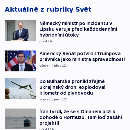
Aktuálně z rubriky
Svět
Německý ministr po incidentu v
Lipsku varuje před každodenními
hybridními útoky
před 2
h
Americký Senát potvrdil Trumpova
právníka jako ministra spravedlnosti
včera
před 11
h
Do Bulharska pronikl zřejmě
ukrajinský dron, explodoval
kilometr od plynovodu
včera
před 12
h
Írán tvrdí, že se s Ománem blíží k
dohodě o Hormuzu. Tam loď zasáhl
projektil
před 14
h