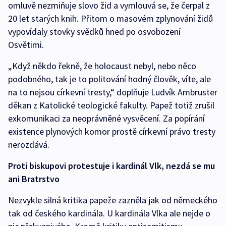
omluvě nezmiňuje slovo žid a vymlouvá se, že čerpal z
20 let starých knih. Přitom o masovém zplynování židů
vypovídaly stovky svědků hned po osvobození
Osvětimi.
„Když někdo řekně, že holocaust nebyl, nebo něco
podobného, tak je to politování hodný člověk, víte, ale
na to nejsou církevní tresty,“ doplňuje Ludvík Ambruster
děkan z Katolické teologické fakulty. Papež totiž zrušil
exkomunikaci za neoprávněné vysvěcení. Za popírání
existence plynových komor prostě církevní právo tresty
nerozdává.
Proti biskupovi protestuje i kardinál Vlk, nezdá se mu
ani Bratrstvo
Nezvykle silná kritika papeže zazněla jak od německého
tak od českého kardinála. U kardinála Vlka ale nejde o